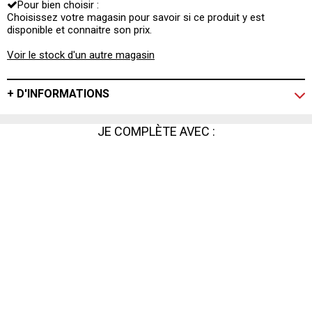
Pour bien choisir :
qui saura vous ravir en période de fête !
Choisissez votre magasin pour savoir si ce produit y est
disponible et connaitre son prix.
Voir le stock d'un autre magasin
+ D'INFORMATIONS
JE COMPLÈTE AVEC :