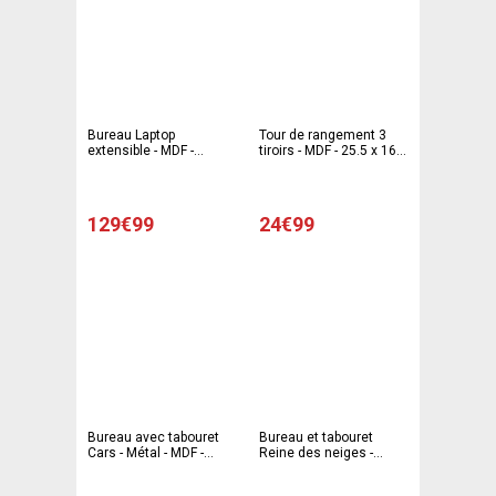
Bureau Laptop
Tour de rangement 3
extensible - MDF -
tiroirs - MDF - 25.5 x 16.5
66/120 x 36.5 x H 72 cm
x H 40 cm- Multicolore
- Gris
129€99
24€99
Bureau avec tabouret
Bureau et tabouret
Cars - Métal - MDF -
Reine des neiges -
Multicolore
Métal - MDF - Multicolore