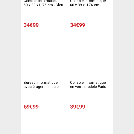
Console informatique -
Console informatique -
60 x 39 x H 76 cm - Bleu
60 x 39 x H 76 cm -
Violet
34€99
34€99
Bureau informatique
Console informatique
avec étagère en acier -
en verre modèle Paris -
122 x 55 x H 127,5 cm -
85 x 50 x H 73 cm - Noir,
Noir
gris
69€99
39€99