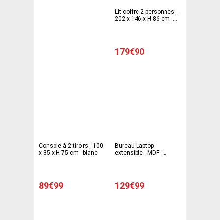
Lit coffre 2 personnes -
202 x 146 x H 86 cm -
Noir
179€90
Console à 2 tiroirs - 100
Bureau Laptop
x 35 x H 75 cm - blanc
extensible - MDF -
66/120 x 36.5 x H 72 cm
- Blanc
89€99
129€99