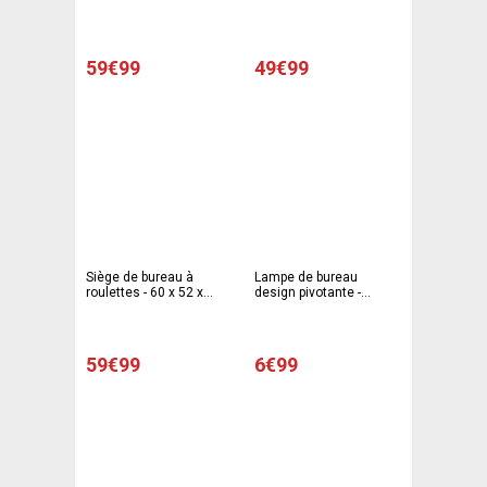
180 cm - Blanc, gris
Blanc et gris
59€99
49€99
Siège de bureau à
Lampe de bureau
roulettes - 60 x 52 x
design pivotante -
83/95 cm - Noir et blanc
Hauteur 40 cm - Violet
59€99
6€99