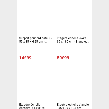
Support pour ordinateur -
Étagère échelle - 64 x
55 x 35 x H 25 cm -
39 x 180 cm - Blanc et
Différents coloris
gris
14€99
59€99
Étagère échelle
Étagère échelle d'angle
écritoire- 64 x 39 x H
- 45 x 39 x 135 cm -