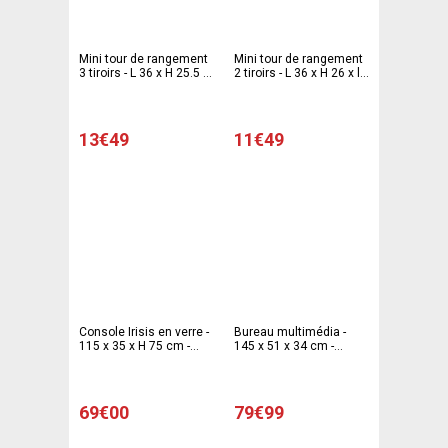
Mini tour de rangement
Mini tour de rangement
3 tiroirs - L 36 x H 25.5 x
2 tiroirs - L 36 x H 26 x l
l 26 cm - Différents
25.5 cm - Différents
modèles - Transparent,
modèles - Transparent,
blanc
blanc
13€49
11€49
Console Irisis en verre -
Bureau multimédia -
115 x 35 x H 75 cm -
145 x 51 x 34 cm -
Transparent
Marron
69€00
79€99