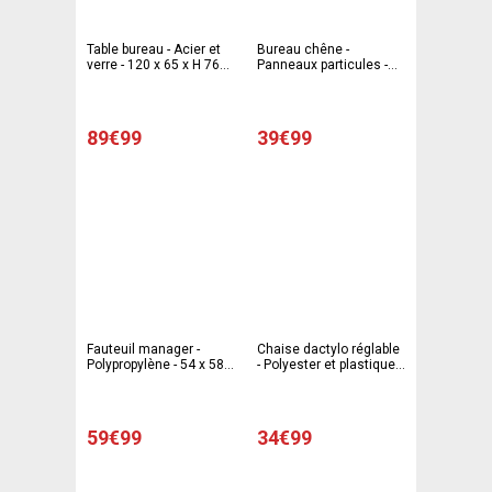
Table bureau - Acier et
Bureau chêne -
verre - 120 x 65 x H 76
Panneaux particules -
cm - Blanc
108 x 49 x H74 cm -
Couleur bois
89€99
39€99
Fauteuil manager -
Chaise dactylo réglable
Polypropylène - 54 x 58 x
- Polyester et plastique -
H 84-96 cm - Noir
40.5 x 51.5 x H 76 à 88
cm - Gris
59€99
34€99