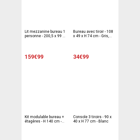
Lit mezzanine bureau 1
Bureau avec tiroir - 108
personne - 200,5 x 99 x
x 49 x H 74 cm - Gris,
H 184 cm - Noir
blanc
159€99
34€99
Kit modulable bureau +
Console 3 tiroirs - 90 x
étagères - H 140 cm -
40 x H 77 cm - Blanc
Noir