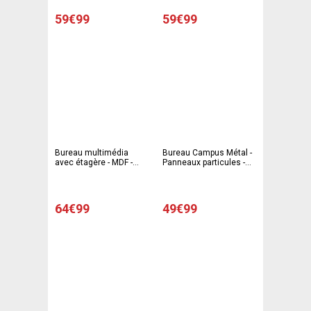
59€99
59€99
Bureau multimédia
Bureau Campus Métal -
avec étagère - MDF -
Panneaux particules -
Acier - 122 x 55 x H
100 x 45 x H 75 cm -
127.5 cm - Noir
Gris
64€99
49€99