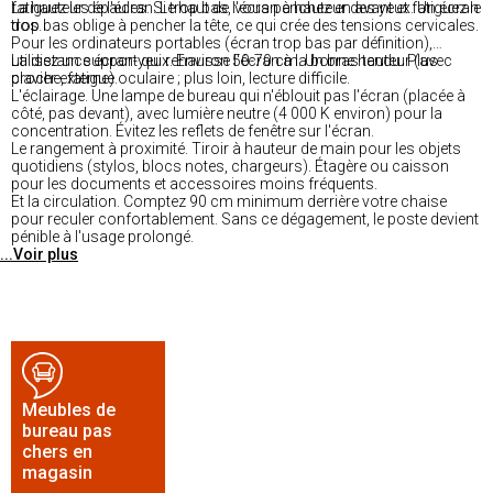
fatiguez les épaules. Si trop bas, vous penchez en avant et fatiguez le
La hauteur de l'écran. Le haut de l'écran à hauteur des yeux. Un écran
dos.
trop bas oblige à pencher la tête, ce qui crée des tensions cervicales.
Pour les ordinateurs portables (écran trop bas par définition),
utilisez un support qui rehausse l'écran à la bonne hauteur (avec
La distance écran-yeux. Environ 50-70 cm. Un bras tendu. Plus
clavier externe).
proche, fatigue oculaire ; plus loin, lecture difficile.
L'éclairage. Une lampe de bureau qui n'éblouit pas l'écran (placée à
côté, pas devant), avec lumière neutre (4 000 K environ) pour la
concentration. Évitez les reflets de fenêtre sur l'écran.
Le rangement à proximité. Tiroir à hauteur de main pour les objets
quotidiens (stylos, blocs notes, chargeurs). Étagère ou caisson
pour les documents et accessoires moins fréquents.
Et la circulation. Comptez 90 cm minimum derrière votre chaise
pour reculer confortablement. Sans ce dégagement, le poste devient
pénible à l'usage prolongé.
...Voir plus
Meubles de
bureau pas
chers en
magasin