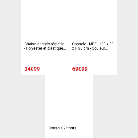
Chaise dactylo réglable
Console - MDF - 100 x 39
- Polyester et plastique -
x H 80 cm - Couleur
40.5 x 51.5 x H 76 à 88
chêne
cm - Fuchsia
34€99
69€99
Console 2 tiroirs