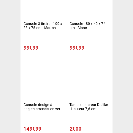
Console 3 tiroirs - 100 x
Console - 80 x 40 x 74
38 x 78 cm - Marron
cm - Blanc
99€99
99€99
Console design à
Tampon encreur Dislike
angles arrondis en verre
- Hauteur 7,6 cm -
- 110 x 40 x H 80 cm -
Rouge
Transparent
149€99
2€00