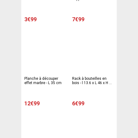
Transparent - MOGU
11 cm - Transparent -
MOGU
3€99
7€99
Planche à découper
Rack à bouteilles en
effet marbre - L 35 cm
bois - l 13.6 x L 46 x H 32
cm - Marron
12€99
6€99