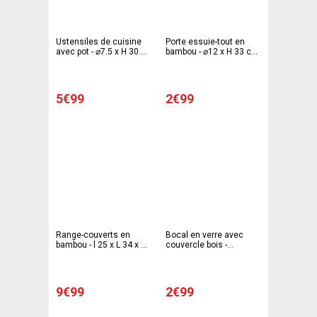
Ustensiles de cuisine
Porte essuie-tout en
avec pot - ⌀7.5 x H 30.5
bambou - ⌀12 x H 33 cm
cm - Marron
- Marron
5€99
2€99
Range-couverts en
Bocal en verre avec
bambou - l 25 x L 34 x H
couvercle bois -
4.5 cm - Marron
Transparent - MOGU
9€99
2€99