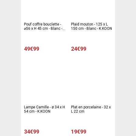
Pouf coffre bouclette -
Plaid mouton - 125 x L
⌀56 x H 45 cm - Blanc -
150 cm - Blanc - K.KOON
KOKOON
49€99
24€99
Lampe Camille - ø 34 x H
Plat en porcelaine - 32 x
54 cm - K.KOON
L 22 cm
34€99
19€99