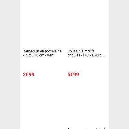
Ramequin en porcelaine
Coussin à motifs
- l 5 x L 10 cm - Vert
ondulés - l 40 x L 40 cm
- Blanc - KOKOON
2€99
5€99