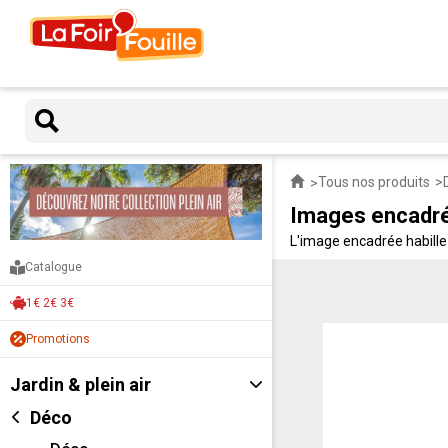
Tous nos produits
Images encadr
L'image encadrée habille
reproductions prêtes à a
Catalogue
1€ 2€ 3€
Promotions
Jardin & plein air
Déco