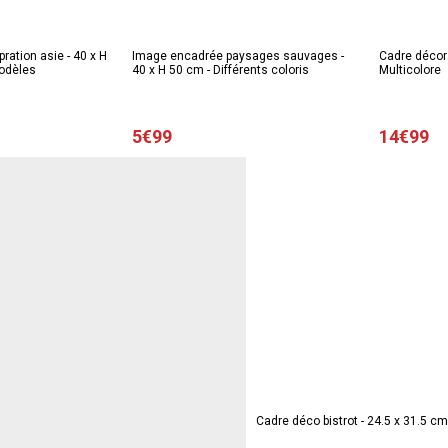
ration asie - 40 x H
Image encadrée paysages sauvages -
Cadre décora
modèles
40 x H 50 cm - Différents coloris
Multicolore
5€99
14€99
Cadre déco bistrot - 24.5 x 31.5 cm