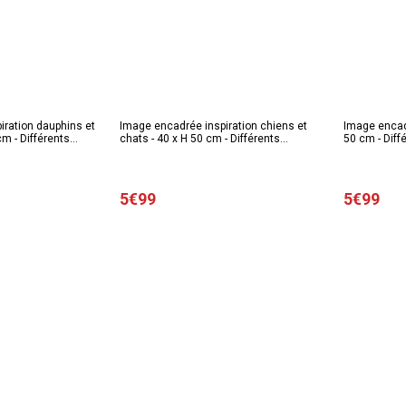
iration dauphins et
Image encadrée inspiration chiens et
Image encadr
cm - Différents
chats - 40 x H 50 cm - Différents
50 cm - Dif
modèles
5€99
5€99