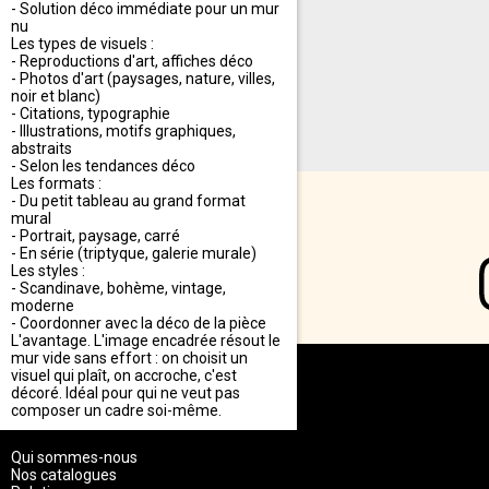
- Solution déco immédiate pour un mur
nu
Les types de visuels :
- Reproductions d'art, affiches déco
- Photos d'art (paysages, nature, villes,
noir et blanc)
- Citations, typographie
- Illustrations, motifs graphiques,
abstraits
- Selon les tendances déco
Les formats :
- Du petit tableau au grand format
mural
- Portrait, paysage, carré
- En série (triptyque, galerie murale)
Les styles :
- Scandinave, bohème, vintage,
moderne
- Coordonner avec la déco de la pièce
L'avantage. L'image encadrée résout le
mur vide sans effort : on choisit un
visuel qui plaît, on accroche, c'est
NOUS DÉCOUVRIR
décoré. Idéal pour qui ne veut pas
composer un cadre soi-même.
Qui sommes-nous
Nos catalogues