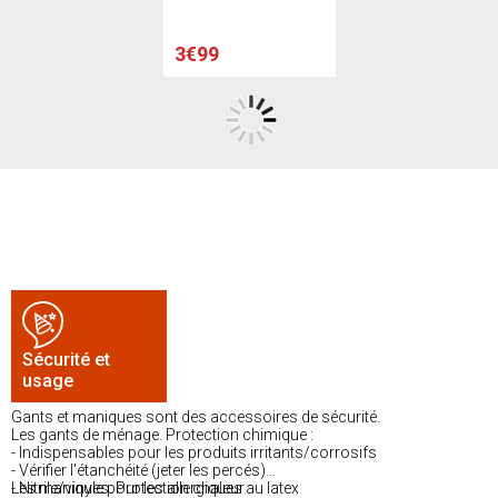
3€99
Sécurité et
usage
Gants et maniques sont des accessoires de sécurité.
Les gants de ménage. Protection chimique :
- Indispensables pour les produits irritants/corrosifs
- Vérifier l'étanchéité (jeter les percés)
- Nitrile/vinyle pour les allergiques au latex
Les maniques. Protection chaleur :