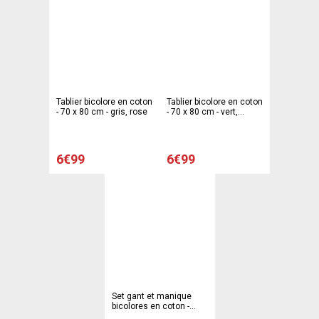
Tablier bicolore en coton
Tablier bicolore en coton
- 70 x 80 cm - gris, rose
- 70 x 80 cm - vert,
marron taupe
6€99
6€99
Set gant et manique
bicolores en coton -
gris, beige