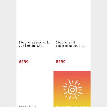
3 torchons assortis - L
2 torchons nid
70 x l 50 cm - Gris,
d'abeilles assortis - L 70
rouge, noir
x l 50 cm - Rouge
6€99
5€99