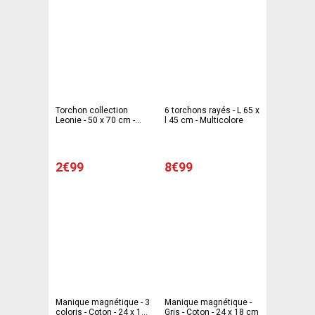
Torchon collection
6 torchons rayés - L 65 x
Leonie - 50 x 70 cm -
l 45 cm - Multicolore
Gris, blanc
2€99
8€99
Manique magnétique - 3
Manique magnétique -
coloris - Coton - 24 x 18
Gris - Coton - 24 x 18 cm