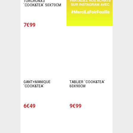
TORCHONX3
`COOK&TEA` 50X70CM
7€99
GANT+MANIQUE
TABLIER `COOK&TEA`
`COOK&TEA`
60X90CM
6€49
9€99