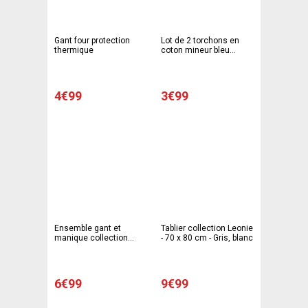
Gant four protection
Lot de 2 torchons en
thermique
coton mineur bleu
jacquard - 50 x 70 cm
4€99
3€99
Ensemble gant et
Tablier collection Leonie
manique collection
- 70 x 80 cm - Gris, blanc
Leonie - 19 x 30 cm et
20 x 20 cm - Gris, blanc
6€99
9€99