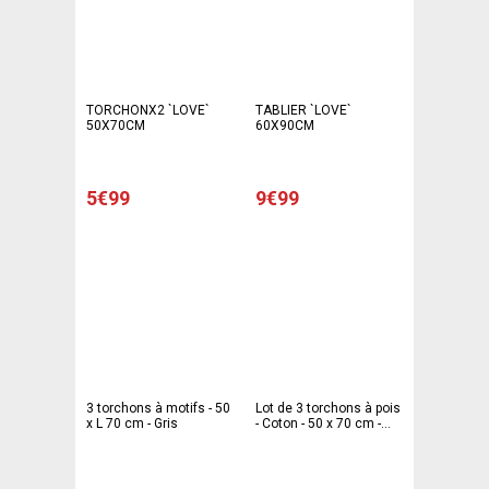
TORCHONX2 `LOVE`
TABLIER `LOVE`
50X70CM
60X90CM
5€99
9€99
3 torchons à motifs - 50
Lot de 3 torchons à pois
x L 70 cm - Gris
- Coton - 50 x 70 cm -
Rose