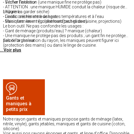
- Sécher l'intérieur
- Vérifier l'isolation (une manique fine ne protège pas)
- ATTENTION : une manique HUMIDE conduit la chaleur (risque de
brûlure. La garder sèche)
L'hygiène :
- Le silicone résiste à de hautes températures et à l'eau
- Gants : sécher entre usages
- Saisir fermement (un plat lourd peut glisser)
- Maniques : laver régulièrement (taches de cuisine, projections)
Le bon outil. Ne pas confondre les usages :
- Gant de ménage (produits/eau) ? manique (chaleur)
- Une manique ne protège pas des produits ; un gant fin ne protège
pas de la chaleur
Selon l'organisation du rayon, les maniques peuvent figurer ici
(protection des mains) ou dans le linge de cuisine.
...Voir plus
Gants et
maniques à
petits prix
Notre rayon gants et maniques propose gants de ménage (latex,
nitrile, vinyle), gants jetables, maniques et gants de cuisine (coton,
silicone).
Voir aussi nos rayons éponges et gants, et linge d'office. Disponible