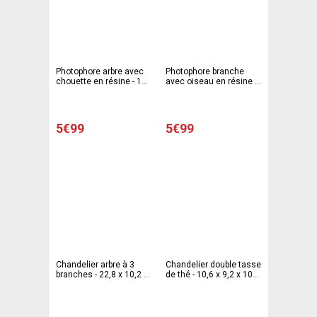
Photophore arbre avec
Photophore branche
chouette en résine - 13
avec oiseau en résine -
x 8,3 x 17,5 cm - Blanc
18 x 6,7 x 10,5 cm -
Blanc
5€99
5€99
Chandelier arbre à 3
Chandelier double tasse
branches - 22,8 x 10,2 x
de thé - 10,6 x 9,2 x 10
25,8 cm - Blanc
cm - Blanc