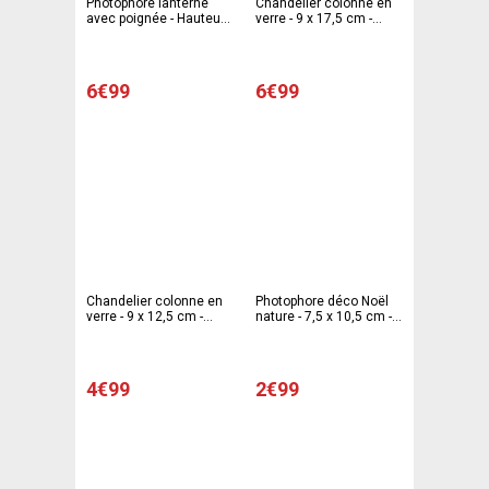
Photophore lanterne
Chandelier colonne en
avec poignée - Hauteur
verre - 9 x 17,5 cm -
26 cm - Rouge
Transparent
6€99
6€99
Chandelier colonne en
Photophore déco Noël
verre - 9 x 12,5 cm -
nature - 7,5 x 10,5 cm -
Transparent
Différents modèles
4€99
2€99