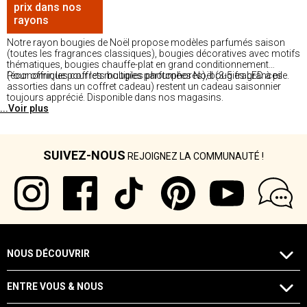
prix dans nos
rayons
Notre rayon bougies de Noël propose modèles parfumés saison
(toutes les fragrances classiques), bougies décoratives avec motifs
thématiques, bougies chauffe-plat en grand conditionnement
(économique pour les multiples photophores), bougies LED à pile.
Pour offrir, les coffrets bougies parfumées Noël (3-5 fragrances
assorties dans un coffret cadeau) restent un cadeau saisonnier
toujours apprécié. Disponible dans nos magasins.
...Voir plus
SUIVEZ-NOUS
REJOIGNEZ LA COMMUNAUTÉ !
NOUS DÉCOUVRIR
ENTRE VOUS & NOUS