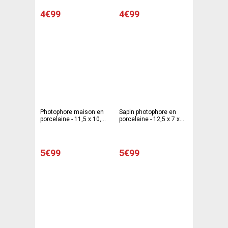
4€99
4€99
Photophore maison en
Sapin photophore en
porcelaine - 11,5 x 10,5
porcelaine - 12,5 x 7 x
x 13,3 cm - Différents
27 cm - Blanc
modèles
5€99
5€99