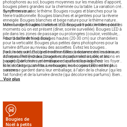
photophores au sol, bougies moyennes sur les meubles d'appoint,
bougies piliers grandes sur la cheminée ou la table. La variation crée
du rythme visuel.
Synchroniser avec le thème. Bougies rouges et blanches pour la
féerie traditionnelle. Bougies blanches et argentées pour la rêverie
enneigée. Bougies blanches et beige nature pour le thème nature
surnaturelle. Bougies blanches et rose poudré pour le thème dédié.
Mêler bougies traditionnelles et LED. Bougies traditionnelles pour les
moments où on est présent (dîner, soirée surveillée). Bougies LED à
pile dans les zones de passage ou prolongées (couloir, vestibule,
rebord de fenêtre exposée).
Pour la table de Noël. Bougies hautes (20-30 cm) sur chandeliers
pour la verticalité. Bougies plus petites dans photophores pour la
lumière diffuse au niveau des assiettes. Évitez les bougies
parfumées sur la table elle-même. Elles concurrencent les saveurs
Pour la sécurité. Bougies traditionnelles à distance des matériaux
du repas. Préférez des bougies non parfumées à table, et les
inflammables (rideaux, branches de sapin sèches, décorations en
bougies parfumées en ambiance dans le salon adjacent.
papier). Extinction systématique en quittant la pièce. Pour les foyers
avec enfants ou animaux remuants, les bougies LED restent plus
Et le stockage post-fête. Les bougies non consumées en fin de
sereines.
saison se gardent dans leur emballage, à l'abri de la chaleur (qui les
fait fondre) et de la lumière directe (qui décolore les parfums). Bien
...Voir plus
conservées, elles servent plusieurs années.
Bougies de
Noël à petits