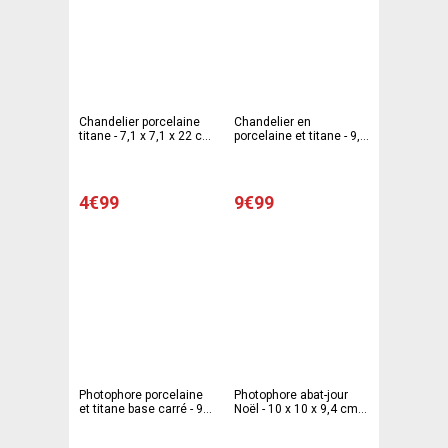
Chandelier porcelaine
Chandelier en
titane - 7,1 x 7,1 x 22 cm
porcelaine et titane - 9,5
- Argenté
x 9,5 x 29,5 cm -
Argenté
4€99
9€99
Photophore porcelaine
Photophore abat-jour
et titane base carré - 9 x
Noël - 10 x 10 x 9,4 cm -
9 x 17 cm - Argenté
Différents modèles