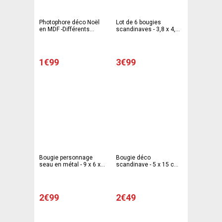
Photophore déco Noël
Lot de 6 bougies
en MDF -Différents
scandinaves - 3,8 x 4,2
modèles
cm - Rouge et blanc
1€99
3€99
Bougie personnage
Bougie déco
seau en métal - 9 x 6 x 4
scandinave - 5 x 15 cm -
cm - Différents modèles
Différents modèles
2€99
2€49