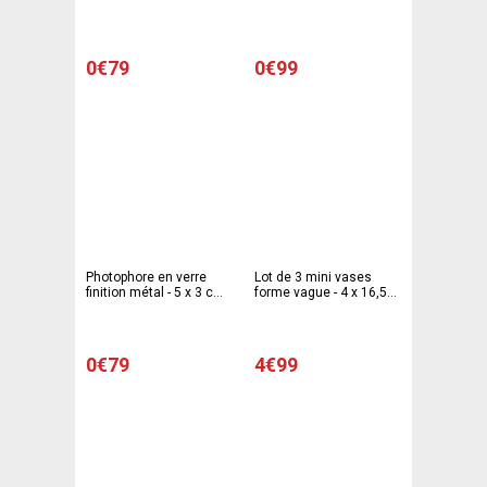
Transparent
Blanc
0€79
0€99
Photophore en verre
Lot de 3 mini vases
finition métal - 5 x 3 cm -
forme vague - 4 x 16,5
Différents coloris
cm - Différents coloris
0€79
4€99