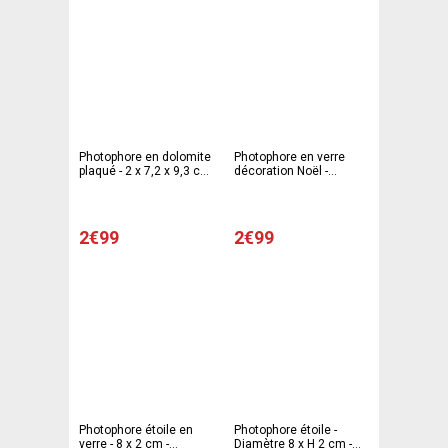
Photophore en dolomite
Photophore en verre
plaqué - 2 x 7,2 x 9,3 cm
décoration Noël -
- Différents modèles
Diamètre 10 x 8 cm -
Différents coloris
2€99
2€99
Photophore étoile en
Photophore étoile -
verre - 8 x 2 cm -
Diamètre 8 x H 2 cm -