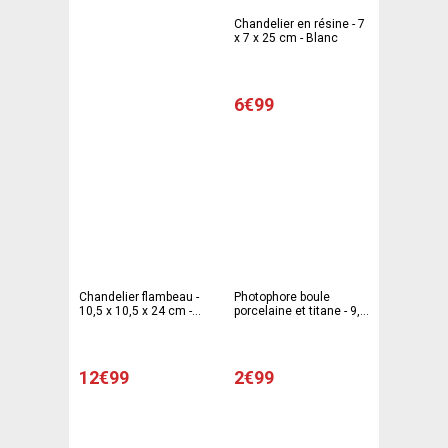
Chandelier en résine - 7
x 7 x 25 cm - Blanc
6€99
Chandelier flambeau -
Photophore boule
10,5 x 10,5 x 24 cm -
porcelaine et titane - 9,5
Blanc
x 9,5 x 8 cm - Argenté
12€99
2€99