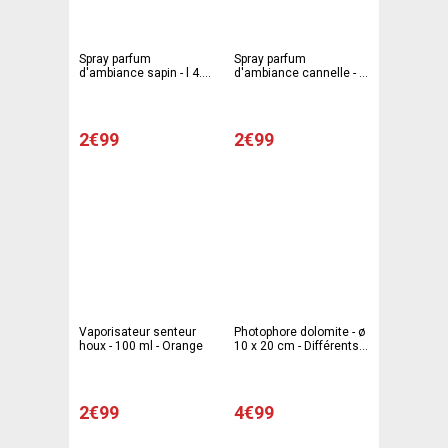
Spray parfum
Spray parfum
d'ambiance sapin - l 4.5
d'ambiance cannelle - l
x L 4.5 x H 15.2 cm - Vert
4.5 x L 4.5 x H 15.2 cm -
Rouge
2€99
2€99
Vaporisateur senteur
Photophore dolomite - ø
houx - 100 ml - Orange
10 x 20 cm - Différents
modèles - Argent
2€99
4€99