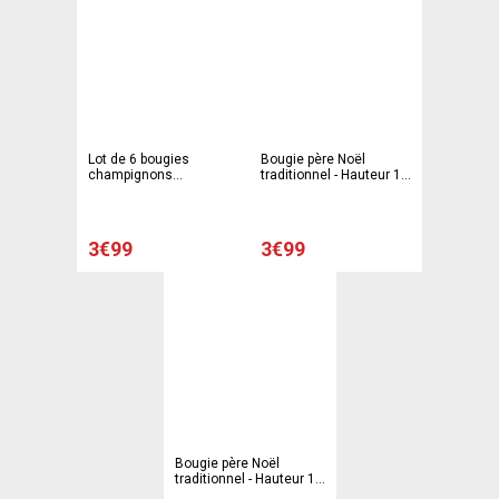
Lot de 6 bougies
Bougie père Noël
champignons
traditionnel - Hauteur 14
scandinaves - 5,5 x 3,7
cm - Différents modèles
cm - Rouge et blanc
3€99
3€99
Bougie père Noël
traditionnel - Hauteur 10
cm - Différents modèles