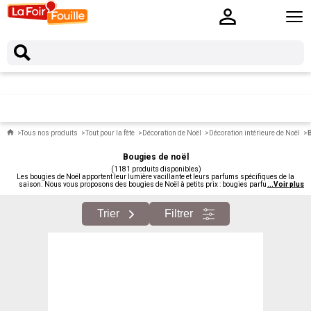
Tous nos produits
Tout pour la fête
Décoration de Noël
Décoration intérieure de Noël
Bougies de noël
(1181 produits disponibles)
Les bougies de Noël apportent leur lumière vacillante et leurs parfums spécifiques de la
saison. Nous vous proposons des bougies de Noël à petits prix : bougies parfumées de
...
Voir plus
saison, bougies décoratives, bougies chauffe-plat thématiques, bougies LED.
Trier
Filtrer