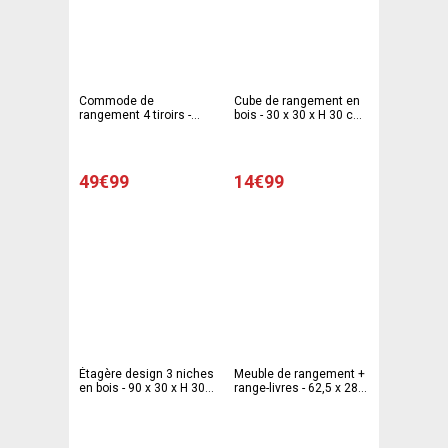
Commode de
Cube de rangement en
rangement 4 tiroirs -
bois - 30 x 30 x H 30 cm
60,7 x 30,9 x 70,3 cm -
- Rouge
Blanc
49€99
14€99
Étagère design 3 niches
Meuble de rangement +
en bois - 90 x 30 x H 30
range-livres - 62,5 x 28 x
cm - Rouge
H 77 cm - Blanc avec
porte 2 faces bleue ou
rose