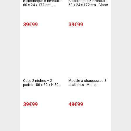
Bibliothèque 5 niveaux -
Bibliothèque 5 niveaux -
60 x 24 x 172 cm -
60 x 24 x 172 cm - Blanc
Marron
39€99
39€99
Cube 2 niches + 2
Meuble à chaussures 3
portes - 80 x 30 x H 80
abattants - Mdf et
cm - Blanc
panneaux de particules -
63 x 24 x H 117 cm -
Blanc
39€99
49€99