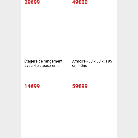
29€99
49€00
Étagère de rangement
Armoire - 68 x 38 x H 85
avec 4 plateaux en
cm - Gris
plastique - 30 x 60 x H
143 cm - Noir
14€99
59€99