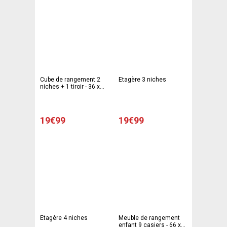
Cube de rangement 2
Etagère 3 niches
niches + 1 tiroir - 36 x
29,5 x H 36 cm - Blanc
19€99
19€99
Etagère 4 niches
Meuble de rangement
enfant 9 casiers - 66 x