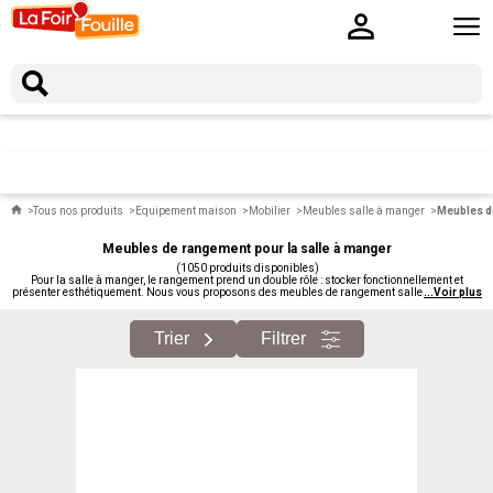
Tous nos produits
Equipement maison
Mobilier
Meubles salle à manger
Meubles de
Meubles de rangement pour la salle à manger
(1050 produits disponibles)
Pour la salle à manger, le rangement prend un double rôle : stocker fonctionnellement et
présenter esthétiquement. Nous vous proposons des meubles de rangement salle à manger à
...
Voir plus
petits prix : buffets, vaisseliers, dessertes mobiles, argentiers.
Trier
Filtrer