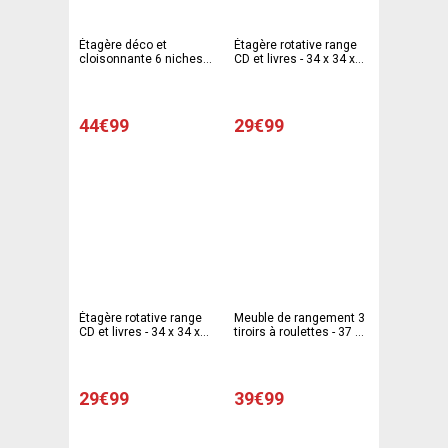
Étagère déco et
Étagère rotative range
cloisonnante 6 niches -
CD et livres - 34 x 34 x
90 x 29,5 x 90,5 cm -
80 cm - Blanc
Blanc
44€99
29€99
Étagère rotative range
Meuble de rangement 3
CD et livres - 34 x 34 x
tiroirs à roulettes - 37 x
80 cm - Noir
39 x 57 cm - noir
29€99
39€99