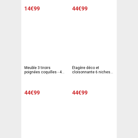
14€99
44€99
Meuble 3 tiroirs
Étagère déco et
poignées coquilles - 40
cloisonnante 6 niches -
x 30 x 54 cm - Noir
90 x 29,5 x 90,5 cm -
Noir
44€99
44€99