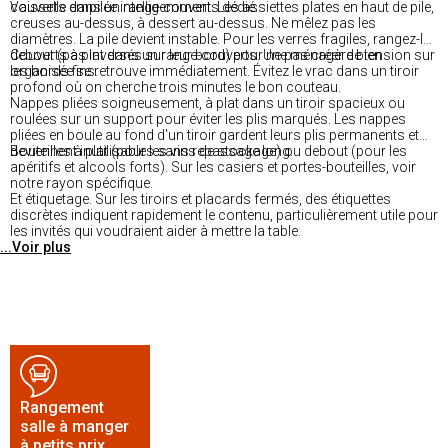
couverts dans un range-couverts dédié.
Vaisselle empilée intelligemment. Les assiettes plates en haut de pile,
creuses au-dessus, à dessert au-dessus. Ne mêlez pas les
diamètres. La pile devient instable. Pour les verres fragiles, rangez-les
debout (pas inversés sur leur bord) pour ne pas créer de tension sur
Couverts à plat dans un range-couverts. Une ménagère bien
les bords fins.
organisée se retrouve immédiatement. Évitez le vrac dans un tiroir
profond où on cherche trois minutes le bon couteau.
Nappes pliées soigneusement, à plat dans un tiroir spacieux ou
roulées sur un support pour éviter les plis marqués. Les nappes
pliées en boule au fond d'un tiroir gardent leurs plis permanents et
deviennent inutilisables sans repassage long.
Bouteilles à plat (pour les vins de stockage) ou debout (pour les
apéritifs et alcools forts). Sur les casiers et portes-bouteilles, voir
notre rayon spécifique.
Et étiquetage. Sur les tiroirs et placards fermés, des étiquettes
discrètes indiquent rapidement le contenu, particulièrement utile pour
les invités qui voudraient aider à mettre la table.
...Voir plus
Rangement
salle à manger
à petits prix