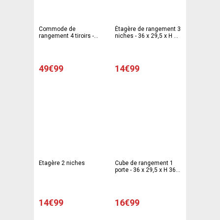
Commode de
Étagère de rangement 3
rangement 4 tiroirs -
niches - 36 x 29,5 x H 36
60,7 x 30,9 x 70,3 cm -
cm - Panneaux de
Beige
particules - Blanc
49€99
14€99
Etagère 2 niches
Cube de rangement 1
porte - 36 x 29,5 x H 36
cm - Blanc
14€99
16€99