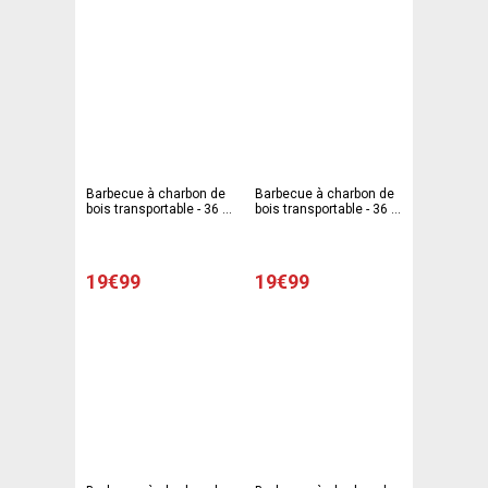
Barbecue à charbon de
Barbecue à charbon de
bois transportable - 36 x
bois transportable - 36 x
36 x H 74 cm - Rose
36 x H 74 cm - Bleu
19€99
19€99