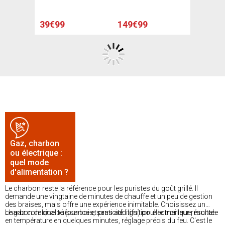
39€99
149€99
Gaz, charbon
ou électrique :
quel mode
d'alimentation ?
Le charbon reste la référence pour les puristes du goût grillé. Il
demande une vingtaine de minutes de chauffe et un peu de gestion
des braises, mais offre une expérience inimitable. Choisissez un
charbon de qualité (pur bois, sans additifs) pour le meilleur résultat.
Le gaz combine puissance et praticité : ignition électronique, montée
en température en quelques minutes, réglage précis du feu. C'est le