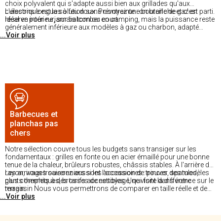
choix polyvalent qui s'adapte aussi bien aux grillades qu'aux
cuissons longues à feu doux. Prévoyez une bouteille de gaz en
L'électrique est la solution sans contrainte : on branche et c'est parti.
réserve pour ne jamais tomber court.
Idéal en intérieur, sur balcon ou en camping, mais la puissance reste
généralement inférieure aux modèles à gaz ou charbon, adapté
...Voir plus
donc aux tablées familiales plutôt qu'aux grandes réceptions.
Barbecues et
planchas pas
chers
Notre sélection couvre tous les budgets sans transiger sur les
fondamentaux : grilles en fonte ou en acier émaillé pour une bonne
tenue de la chaleur, brûleurs robustes, châssis stables. À l'arrière du
rayon, vous trouverez aussi les accessoires : pinces, spatules,
Les arrivages saisonniers sont l'occasion de trouver des modèles
gants thermiques, brosses de nettoyage, qui font la différence sur le
plus complets à des tarifs accessibles. Une visite dans votre
terrain.
magasin Nous vous permettrons de comparer en taille réelle et de
...Voir plus
demander conseil à nos équipes.