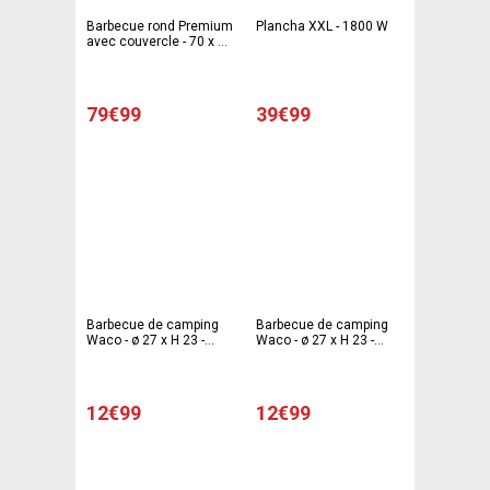
Barbecue rond Premium
Plancha XXL - 1800 W
avec couvercle - 70 x 60
x H 100 cm - noir
79€99
39€99
Barbecue de camping
Barbecue de camping
Waco - ø 27 x H 23 -
Waco - ø 27 x H 23 -
Différents modèles -
Différents modèles -
Rouge
Vert
12€99
12€99