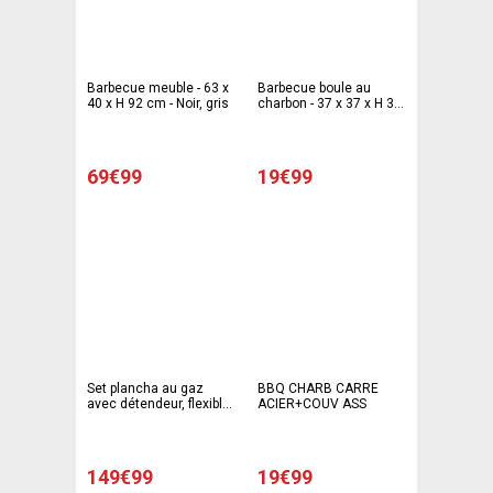
Barbecue meuble - 63 x
Barbecue boule au
40 x H 92 cm - Noir, gris
charbon - 37 x 37 x H 37
cm - gris, noir
69€99
19€99
Set plancha au gaz
BBQ CHARB CARRE
avec détendeur, flexible
ACIER+COUV ASS
et housse - 63 x 47 x H
24 cm - Noir, Gris
149€99
19€99