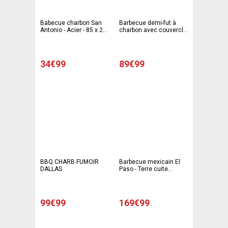
Babecue charbon San
Barbecue demi-fut à
Antonio - Acier - 85 x 27
charbon avec couvercle
x H 83 cm - Noir et gris
- Acier - 80 x 60 x H 100
cm - Noir
34€99
89€99
BBQ CHARB FUMOIR
Barbecue mexicain El
DALLAS
Paso - Terre cuite
réfractaire - Ø 45 x H
115 cm - Rouge
99€99
169€99