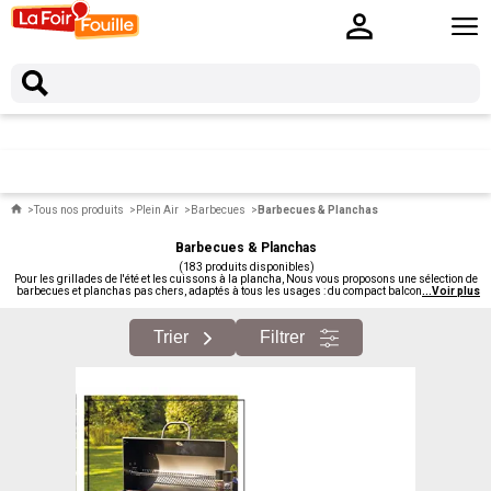
Tous nos produits
Plein Air
Barbecues
Barbecues & Planchas
Barbecues & Planchas
(183 produits disponibles)
Pour les grillades de l'été et les cuissons à la plancha, Nous vous proposons une sélection de
barbecues et planchas pas chers, adaptés à tous les usages : du compact balcon au modèle
...
Voir plus
familial sur chariot. Charbon, gaz ou électrique, à vous de choisir. Présents dans nos
magasins.
Trier
Filtrer