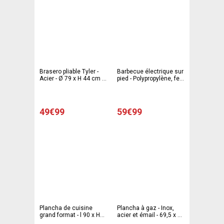
Brasero pliable Tyler -
Barbecue électrique sur
Acier - Ø 79 x H 44 cm -
pied - Polypropylène, fer
Noir
et aluminium - Ø 50 x H
107 cm - Noir
49€99
59€99
Plancha de cuisine
Plancha à gaz - Inox,
grand format - l 90 x H
acier et émail - 69,5 x 48
12 cm - Multicolore
x H 20,5 cm - Noir et gris