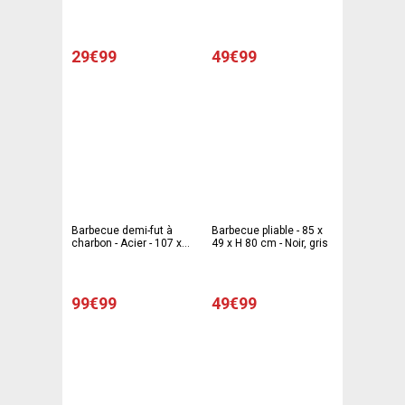
84 cm - gris, noir
118 x 63 x H 92 cm -
Noir, gris
29€99
49€99
Barbecue demi-fut à
Barbecue pliable - 85 x
charbon - Acier - 107 x
49 x H 80 cm - Noir, gris
56 x H 94 cm - Gris et
noir
99€99
49€99