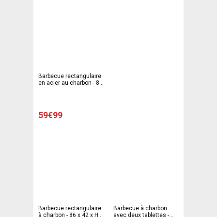
Barbecue rectangulaire
en acier au charbon - 88
x 44 c H 90 cm - gris,
noir
59€99
Barbecue rectangulaire
Barbecue à charbon
à charbon - 86 x 42 x H
avec deux tablettes -