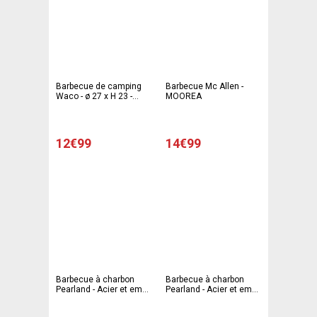
Barbecue de camping
Barbecue Mc Allen -
Waco - ø 27 x H 23 -
MOOREA
Différents modèles -
Gris
12€99
14€99
Barbecue à charbon
Barbecue à charbon
Pearland - Acier et email
Pearland - Acier et email
- 35 x 35 x H 65 cm -
- 35 x 35 x H 65 cm -
Rouge, noir et gris
Vert, noir et gris