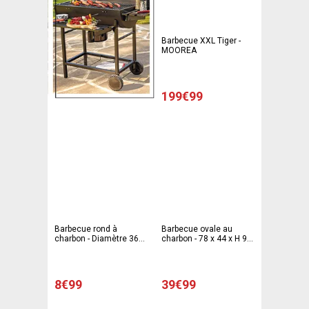
Barbecue XXL Tiger -
MOOREA
199€99
Barbecue rond à
Barbecue ovale au
charbon - Diamètre 36
charbon - 78 x 44 x H 91
cm - Gris, noir
cm - gris, noir
8€99
39€99