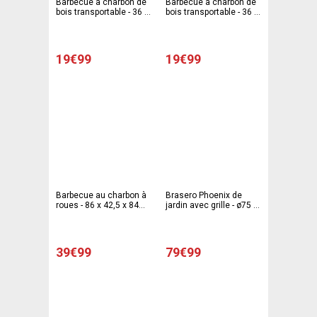
Barbecue à charbon de
Barbecue à charbon de
bois transportable - 36 x
bois transportable - 36 x
36 x H 74 cm - Vert
36 x H 74 cm - Rouge
19€99
19€99
Barbecue au charbon à
Brasero Phoenix de
roues - 86 x 42,5 x 84
jardin avec grille - ø75 x
cm - rouge
H 57 cm - Noir -
MOOREA
39€99
79€99