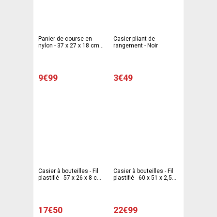
Panier de course en
Casier pliant de
nylon - 37 x 27 x 18 cm -
rangement - Noir
marron taupe
9€99
3€49
Casier à bouteilles - Fil
Casier à bouteilles - Fil
plastifié - 57 x 26 x 8 cm
plastifié - 60 x 51 x 2,5
- Multicolore
cm - Multicolore
17€50
22€99