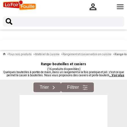
Tous nos produits
Matériel de cuisine
Rangement et conservation en cuisine
Range-bo
Range-bouteilles et casiers
(16 produits disponibles)
Quelques bouteilles à portée de main, dans un rangement à la fois pratique et joli : c'est ce que
permet le casier à bouteilles. Nous vous proposons des casiers et porte-bouteilles moins
...
Voir plus
chers en bois, métal, design ou plus classiques. Pour cuisine, cellier, salon ou desserte
d'apéritif.
Trier
Filtrer