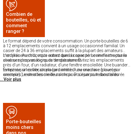
Combien de
bouteilles, où et
comment
ranger ?
Le format dépend de votre consommation. Un porte-bouteilles de 6
à 12 emplacements convient à un usage occasionnel familial. Un
casier de 24 à 36 emplacements suffit à la plupart des amateurs
modérés. Au-delà, vous entrez dans la cave personnelle structurée
L'emplacement compte autant que la capacité. Le vin n'aime pas la
avec ses propres logiques de classement.
chaleur ni les variations de température. Évitez les emplacements
près d'un four, d'un radiateur, d'une fenêtre ensoleillée. Une buanderie
tempérée, un cellier, un placard intérieur ou une cave (pour les
Évitez aussi les vibrations (proximité d'une machine à laver, par
amateurs) restent les meilleurs choix. Pour un porte-bouteilles
exemple). Le vin a besoin de calme pour s'épanouir dans la durée.
...Voir plus
décoratif dans un salon, limitez l'usage aux bouteilles à consommer
dans le mois, pas de stockage longue durée.
Porte-bouteilles
moins chers
dans nos