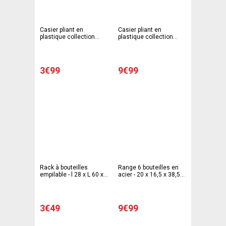
Casier pliant en
Casier pliant en
plastique collection
plastique collection
voila - 32 litres - 47,5 x
voila - 45 litres - 53 x 37
35 x 23,6 cm - noir, vert
x 27 cm - noir, violet
3€99
9€99
Rack à bouteilles
Range 6 bouteilles en
empilable - l 28 x L 60 x
acier - 20 x 16,5 x 38,5
H 14 cm - Noir
cm - Blanc
3€49
9€99