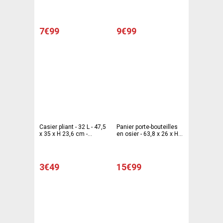
- Gris
Beige
7€99
9€99
Casier pliant - 32 L - 47,5
Panier porte-bouteilles
x 35 x H 23,6 cm -
en osier - 63,8 x 26 x H
Jaune, Noir
38 cm - Marron
3€49
15€99