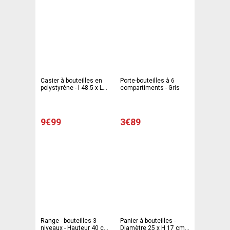
Casier à bouteilles en
Porte-bouteilles à 6
polystyrène - l 48.5 x L
compartiments - Gris
36.1 x H 29.5 cm - Gris
9€99
3€89
Range - bouteilles 3
Panier à bouteilles -
niveaux - Hauteur 40 cm
Diamètre 25 x H 17 cm -