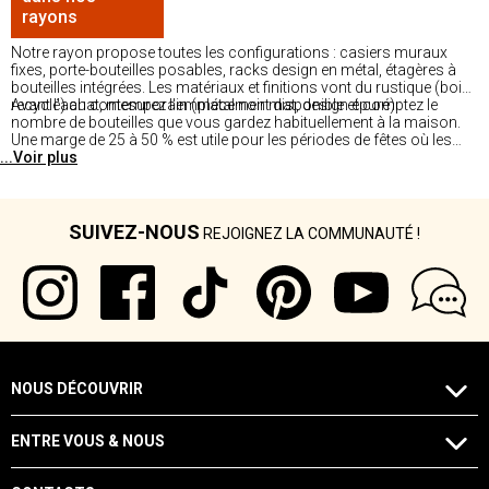
rayons
Notre rayon propose toutes les configurations : casiers muraux
fixes, porte-bouteilles posables, racks design en métal, étagères à
bouteilles intégrées. Les matériaux et finitions vont du rustique (bois
recyclé) au contemporain (métal noir mat, design épuré).
Avant l'achat, mesurez l'emplacement disponible et comptez le
nombre de bouteilles que vous gardez habituellement à la maison.
Une marge de 25 à 50 % est utile pour les périodes de fêtes où les
...Voir plus
stocks augmentent. Disponible en magasin où vous pouvez vérifier
la solidité de la structure avant l'achat.
SUIVEZ-NOUS
REJOIGNEZ LA COMMUNAUTÉ !
NOUS DÉCOUVRIR
ENTRE VOUS & NOUS