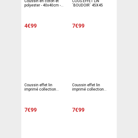
Coussin en coton et
COUS.EFFET LIN
polyester - 40x40cm -
`BOUDOIR` 45X45
Gris
4€99
7€99
Coussin effet lin
Coussin effet lin
imprimé collection
imprimé collection
Boudoir - 45 x 45 cm -
Boudoir - 45 x 45 cm -
Gris
Rose
7€99
7€99