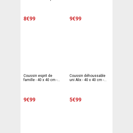
nature
8€99
9€99
Coussin esprit de
Coussin déhoussable
famille - 40 x 40 cm -
uni Alix - 40 x 40 cm -
Beige
Différents modèles -
Noir
9€99
5€99