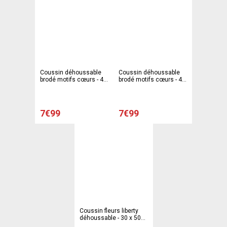
Coussin déhoussable
Coussin déhoussable
brodé motifs cœurs - 40
brodé motifs cœurs - 40
x 40 cm - Beige écru
x 40 cm - Beige écru
7€99
7€99
Coussin fleurs liberty
déhoussable - 30 x 50
cm - Taupe