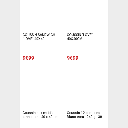
COUSSIN SANDWICH
COUSSIN `LOVE`
`LOVE` 40X40
40X40CM
9€99
9€99
Coussin aux motifs
Coussin 12 pompons -
ethniques - 40 x 40 cm -
Blanc écru - 240 g - 30 x
Noir
50 cm