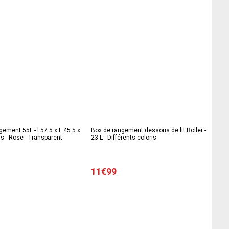
gement 55L - l 57.5 x L 45.5 x
Box de rangement dessous de lit Roller -
is - Rose - Transparent
23 L - Différents coloris
11€99