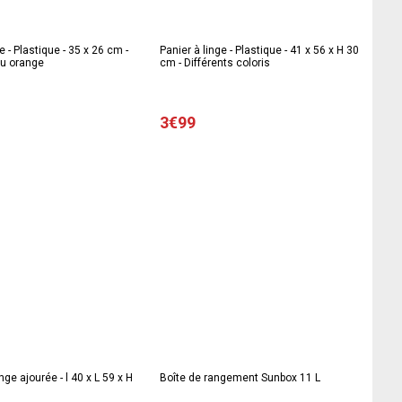
e - Plastique - 35 x 26 cm -
Panier à linge - Plastique - 41 x 56 x H 30
 ou orange
cm - Différents coloris
3€99
inge ajourée - l 40 x L 59 x H
Boîte de rangement Sunbox 11 L