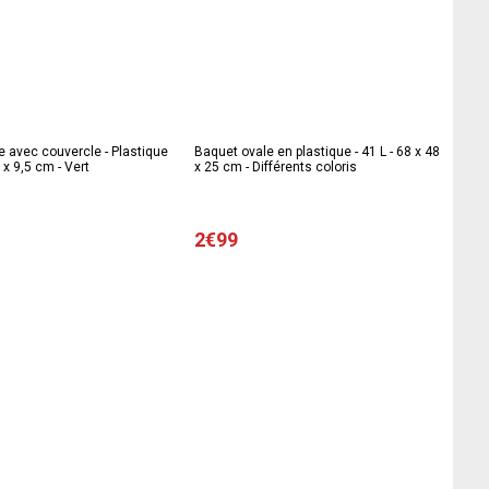
ge avec couvercle - Plastique
Baquet ovale en plastique - 41 L - 68 x 48
- 28,5 x 20, 5 x 9,5 cm - Vert
x 25 cm - Différents coloris
2€99