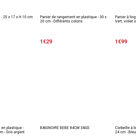
- 25 x 17 x H 10 cm
Panier de rangement en plastique - 30 x
Panier à ling
20 cm - Différents coloris
Vert, violet
1€29
1€99
en plastique -
BAIGNOIRE BEBE 84CM 3ASS
Corbeille à l
Diamètre 11 x H 34 cm - Gris argent
24 cm - Bleu