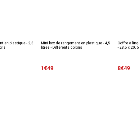
t en plastique - 2,8
Mini box de rangement en plastique - 4,5
Coffre à lin
oris
litres - Différents coloris
1€49
8€49