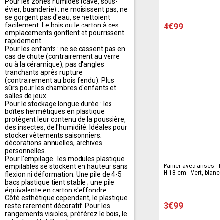
Pour les zones humides (cave, sous-
évier, buanderie) : ne moisissent pas, ne
se gorgent pas d'eau, se nettoient
facilement. Le bois ou le carton à ces
4€99
emplacements gonflent et pourrissent
rapidement.
Pour les enfants : ne se cassent pas en
cas de chute (contrairement au verre
ou à la céramique), pas d'angles
tranchants après rupture
(contrairement au bois fendu). Plus
sûrs pour les chambres d'enfants et
salles de jeux.
Pour le stockage longue durée : les
boîtes hermétiques en plastique
protègent leur contenu de la poussière,
des insectes, de l'humidité. Idéales pour
stocker vêtements saisonniers,
décorations annuelles, archives
personnelles.
Pour l'empilage : les modules plastique
empilables se stockent en hauteur sans
Panier avec anses - P
H 18 cm - Vert, blan
flexion ni déformation. Une pile de 4-5
bacs plastique tient stable ; une pile
équivalente en carton s'effondre.
Côté esthétique cependant, le plastique
3€99
reste rarement décoratif. Pour les
rangements visibles, préférez le bois, le