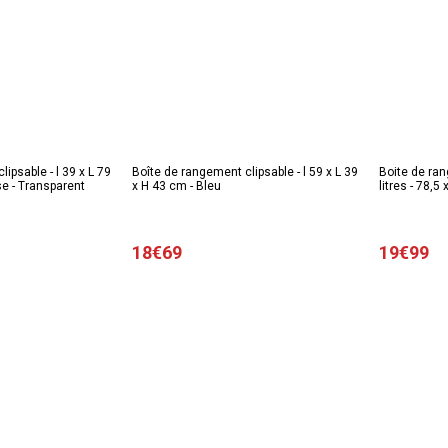
ipsable - l 39 x L 79
Boîte de rangement clipsable - l 59 x L 39
Boite de ran
se - Transparent
x H 43 cm - Bleu
litres - 78,5
coloris
18€69
19€99