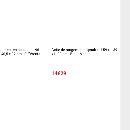
gement en plastique - 96
Boîte de rangement clipsable - l 59 x L 39
 x 40,5 x 37 cm - Différents
x H 30 cm - Bleu - Vert
14€29