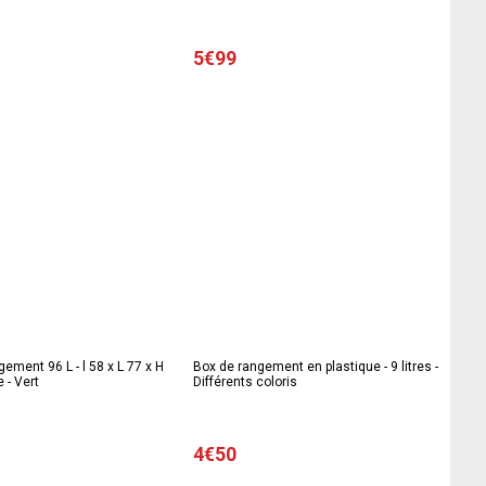
5€99
gement 96 L - l 58 x L 77 x H
Box de rangement en plastique - 9 litres -
 - Vert
Différents coloris
4€50