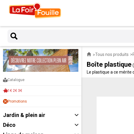
Tous nos produits
Boîte plastique
Le plastique a ce mérite 
hermétiques, casiers emp
Catalogue
1€ 2€ 3€
Promotions
Jardin & plein air
Déco