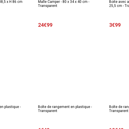
38,5 x H 86 cm
Malle Camper - 80 x 34 x 40 cm -
Boite avec a
Transparent
25,5 cm - T
24€99
3€99
n plastique -
Boîte de rangement en plastique -
Boîte de ran
Transparent
Transparent