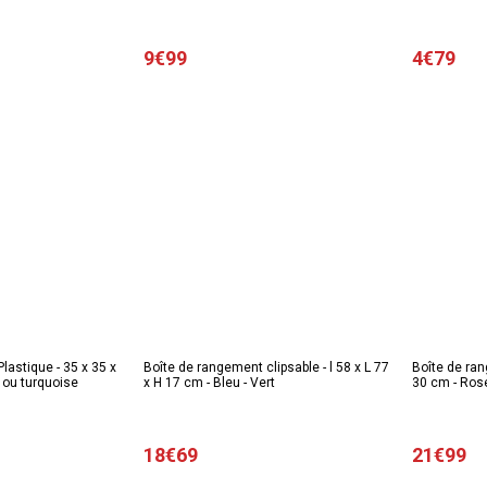
9€99
4€79
lastique - 35 x 35 x
Boîte de rangement clipsable - l 58 x L 77
Boîte de ran
c ou turquoise
x H 17 cm - Bleu - Vert
30 cm - Rose
18€69
21€99