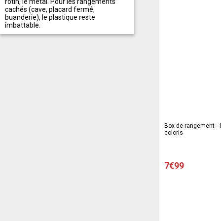
rotin, le métal. Pour les rangements
cachés (cave, placard fermé,
buanderie), le plastique reste
imbattable.
Box de rangement - 19
coloris
7€99