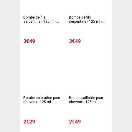
Bombe de fils
Bombe de fils
serpentins - 125 ml -
serpentins - 125 ml -
Noir
Orange
3€49
3€49
Bombe coloration pour
Bombe pailletée pour
cheveux - 125 ml -
cheveux - 125 ml -
Différents coloris
Différents coloris -
Argent, or ou rouge
2€29
2€49