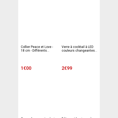
Collier Peace et Love -
Verre à cocktail à LED
18 cm - Différents
couleurs changeantes -
coloris
Diam 10,5 x 17,3 cm -
Multicolore
1€00
2€99