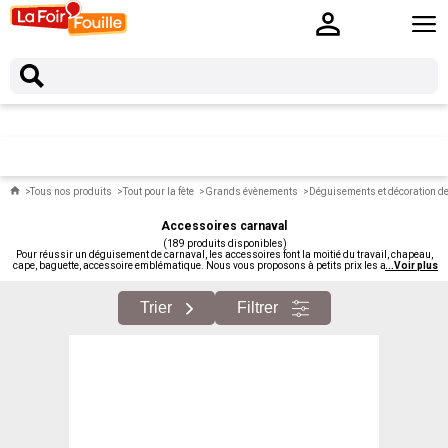
Tous nos produits
Tout pour la fête
Grands évènements
Déguisements et décoration d
Accessoires carnaval
(189 produits disponibles)
Pour réussir un déguisement de carnaval, les accessoires font la moitié du travail, chapeau,
cape, baguette, accessoire emblématique. Nous vous proposons à petits prix les accessoires
...
Voir plus
de carnaval : capes colorées, chapeaux thématiques, bijoux fantaisie, accessoires de
personnages.
Trier
Filtrer