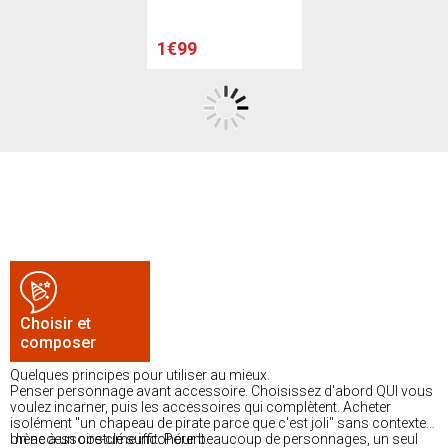
1€99
Choisir et
composer
Quelques principes pour utiliser au mieux.
Penser personnage avant accessoire. Choisissez d'abord QUI vous
voulez incarner, puis les accessoires qui complètent. Acheter
isolément "un chapeau de pirate parce que c'est joli" sans contexte
mène à un costume incohérent.
Un accessoire-clé suffit. Pour beaucoup de personnages, un seul