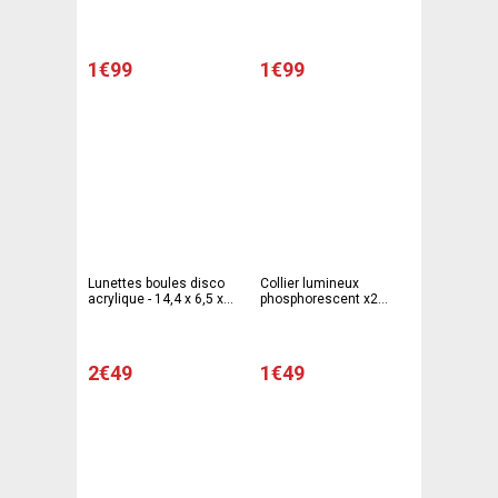
1€99
1€99
Lunettes boules disco
Collier lumineux
acrylique - 14,4 x 6,5 x
phosphorescent x2
15,9 cm - Différents
pièces - Multicolore
coloris
2€49
1€49