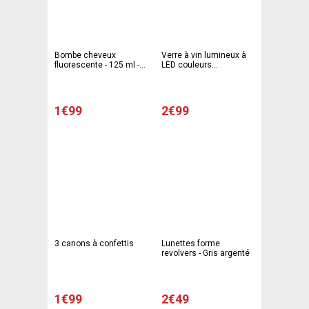
Bombe cheveux
Verre à vin lumineux à
fluorescente - 125 ml -
LED couleurs
Différents coloris
changeantes - Diam 8,3
x 19,3 cm - Multicolore
1€99
2€99
3 canons à confettis
Lunettes forme
revolvers - Gris argenté
1€99
2€49