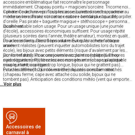
accessoire emblématique fait reconnaître le personnage
immédiatement. Chapeau pointu = magicien/sorcière. Tricorne noir
= pirate. Couronne = prince/princesse. Lunettes rondes = sorcier
Cohérence de l'univers. Tous les accessoires doivent appartenir au
moderne. Investissez sur cet accessoire central plus que d'éparpiller.
même univers. Pirate = tricorne + sabre + bandana + bouclet
d'oreille. Pas pirate + baguette magique + stéthoscope = personnage
incohérent.
Qualité variable selon usage. Pour un usage unique (une journée
d'école), accessoires économiques suffisent. Pour usage répété
(plusieurs soirées dans l'année, théâtre amateur), montez en qualité.
Un accessoire qui tient 5 ans vaut mieux qu'à racheter chaque
Pour les enfants. Sécurité prioritaire. Évitez les armes factices
année.
vraiment réalistes (peuvent inquiéter automobilistes lors du trajet
école), les bijoux avec petits éléments (risque d'avalement par les
jeunes enfants), les accessoires avec pointes (chapeaux trop
Confort et durée. Pour une journée scolaire complète (6-8 heures
rigides pointus). Préférez les accessoires en mousse, plastique
avec déguisement), accessoires non gênants (chapeau ajustable
souple, matériaux légers.
mais qui tient, cape pas trop longue, bijoux qui ne grattent pas).
Évitez les éléments qui doivent être réajustés constamment.
Pour les défilés (1-2 km de marche). Accessoires bien attachés
(chapeau ferme, cape avec attache cou solide, bijoux qui ne
tombent pas). Anticipation des conditions météo (vent qui emporte
...Voir plus
les capes, pluie possible).
Accessoires de
carnaval à