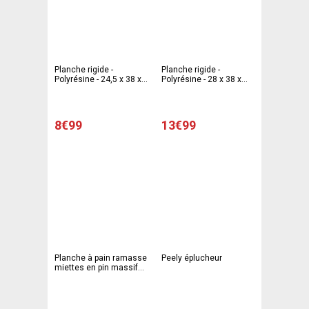
Planche rigide -
Planche rigide -
Polyrésine - 24,5 x 38 x
Polyrésine - 28 x 38 x
1,4 cm - Blanc
1,4 cm - Blanc
8€99
13€99
Planche à pain ramasse
Peely éplucheur
miettes en pin massif
naturel - 39,5 x 20 x 3
cm - Marron