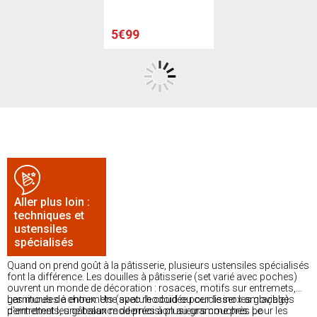
5€99
Aller plus loin :
techniques et
ustensiles
spécialisés
Quand on prend goût à la pâtisserie, plusieurs ustensiles spécialisés
font la différence. Les douilles à pâtisserie (set varié avec poches)
ouvrent un monde de décoration : rosaces, motifs sur entremets,
garnitures de choux. Une spatule coudée pour lisser les glaçages
Les moules à entremets (avec rhodoïd ou cercle inox amovible)
d'entremets, une balance de précision au gramme près pour les
permettent les gâteaux modernes à plusieurs couches. Le