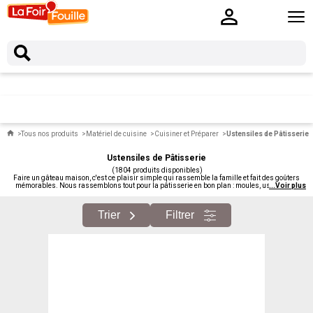
Tous nos produits
Matériel de cuisine
Cuisiner et Préparer
Ustensiles de Pâtisserie
Ustensiles de Pâtisserie
(1804 produits disponibles)
Faire un gâteau maison, c'est ce plaisir simple qui rassemble la famille et fait des goûters
mémorables. Nous rassemblons tout pour la pâtisserie en bon plan : moules, ustensiles,
...
Voir plus
accessoires de décoration, ingrédients de base, ustensiles spécialisés. Pour démarrer ou
s'équiper davantage.
Trier
Filtrer