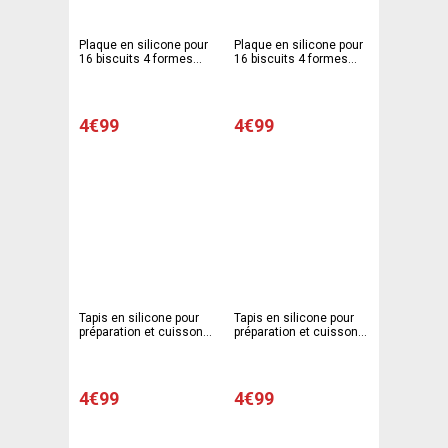
Plaque en silicone pour
Plaque en silicone pour
16 biscuits 4 formes
16 biscuits 4 formes
différentes - 15 x 18 cm
différentes - 15 x 18 cm
- Gris
- rose
4€99
4€99
Tapis en silicone pour
Tapis en silicone pour
préparation et cuisson -
préparation et cuisson -
33 x 33 cm
33 x 33 cm - Gris
4€99
4€99