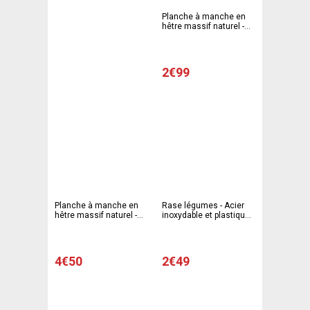
Planche à manche en
hêtre massif naturel -
29 x 12 cm - Marron
2€99
Planche à manche en
Rase légumes - Acier
hêtre massif naturel -
inoxydable et plastique -
39 x 16 cm - Marron
22,8 x 7,3 cm -
Multicolore
4€50
2€49