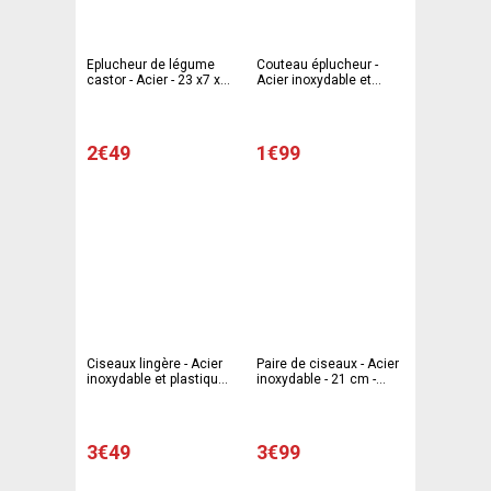
Eplucheur de légume
Couteau éplucheur -
castor - Acier - 23 x7 x
Acier inoxydable et
1,5 cm - Gris
plastique - 23,5 x 6,8 x
1,4 cm - Noir et gris
2€49
1€99
Ciseaux lingère - Acier
Paire de ciseaux - Acier
inoxydable et plastique -
inoxydable - 21 cm -
17 m - Blanc et gris
Blanc et gris
3€49
3€99