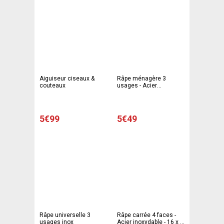
Aiguiseur ciseaux &
Râpe ménagère 3
couteaux
usages - Acier
inoxydable - 27 x 11 cm -
Gris
5€99
5€49
Râpe universelle 3
Râpe carrée 4 faces -
usages inox
Acier inoxydable - 16 x 9