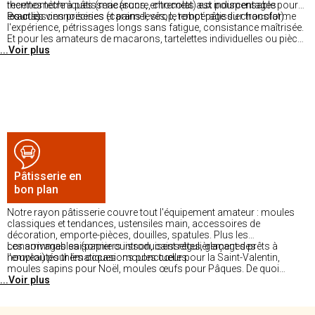
recettes techniques (macarons, entremets aux pourcentages
thermomètre à pâtisserie (sucre, chocolat) est indispensable pour
exacts).
les cuissons précises (caramel, sirop, tempérage du chocolat).
Pour les viennoiseries et pains levés, le robot pâtissier transforme
l'expérience, pétrissages longs sans fatigue, consistance maîtrisée.
Et pour les amateurs de macarons, tartelettes individuelles ou pièces
...Voir plus
montées, des moules en silicone aux formes précises permettent
des résultats professionnels à la maison.
Pâtisserie en
bon plan
Notre rayon pâtisserie couvre tout l'équipement amateur : moules
classiques et tendances, ustensiles main, accessoires de
décoration, emporte-pièces, douilles, spatules. Plus les
consommables (papier cuisson, caissettes, glaçages prêts à
Les arrivages saisonniers introduisent régulièrement des
l'emploi) pour les occasions ponctuelles.
nouveautés thématiques : moules cœur pour la Saint-Valentin,
moules sapins pour Noël, moules œufs pour Pâques. De quoi
...Voir plus
renouveler l'inspiration au fil de l'année. Disponible dans nos
magasins.