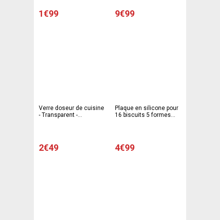
1€99
9€99
Verre doseur de cuisine
Plaque en silicone pour
- Transparent -
16 biscuits 5 formes
BORMIOLI
différentes - 15 x 18 cm
2€49
4€99