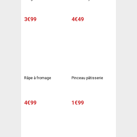
x 7 cm - Gris
3€99
4€49
Râpe à fromage
Pinceau pâtisserie
4€99
1€99