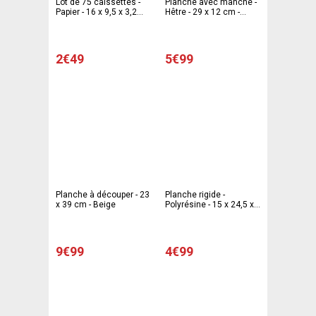
Lot de 75 caissettes -
Planche avec manche -
Papier - 16 x 9,5 x 3,2
Hêtre - 29 x 12 cm -
cm - Blanc
Marron
2€49
5€99
Planche à découper - 23
Planche rigide -
x 39 cm - Beige
Polyrésine - 15 x 24,5 x
1 cm - Blanc
9€99
4€99