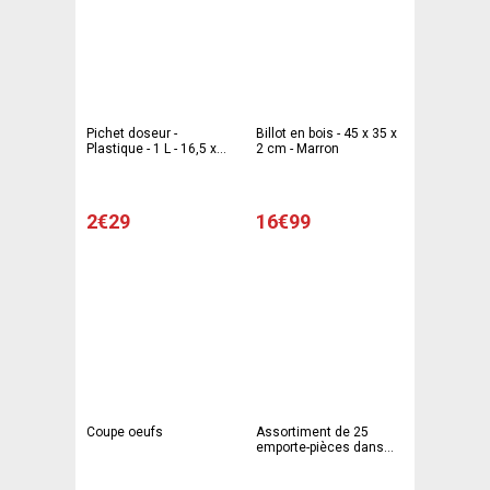
Pichet doseur -
Billot en bois - 45 x 35 x
Plastique - 1 L - 16,5 x
2 cm - Marron
12,5 x H 16,5 cm - Blanc
2€29
16€99
Coupe oeufs
Assortiment de 25
emporte-pièces dans
pot plastique