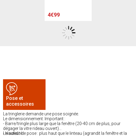
4€99
Pose et
accessoires
La tringlerie demande une pose soignée.
Le dimensionnement. Important :
- Barre/tringle plus large que la fenêtre (20-40 cm de plus, pour
dégager la vitre rideau ouvert)
- Hauteur de pose : plus haut que le linteau (agrandit la fenêtre et la
La solidité :