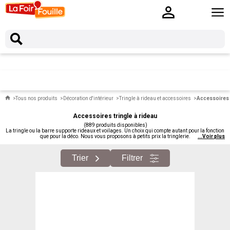
Tous nos produits
Décoration d'intérieur
Tringle à rideau et accessoires
Accessoires t
Accessoires tringle à rideau
(889 produits disponibles)
La tringle ou la barre supporte rideaux et voilages. Un choix qui compte autant pour la fonction
que pour la déco. Nous vous proposons à petits prix la tringlerie.
...
Voir plus
Trier
Filtrer