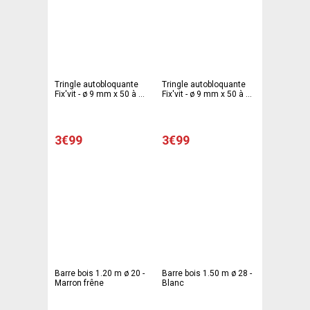
Tringle autobloquante
Tringle autobloquante
Fix'vit - ø 9 mm x 50 à 80
Fix'vit - ø 9 mm x 50 à 80
cm - Différents modèles
cm - Différents modèles
- Blanc
- Argent
3€99
3€99
Barre bois 1.20 m ø 20 -
Barre bois 1.50 m ø 28 -
Marron frêne
Blanc