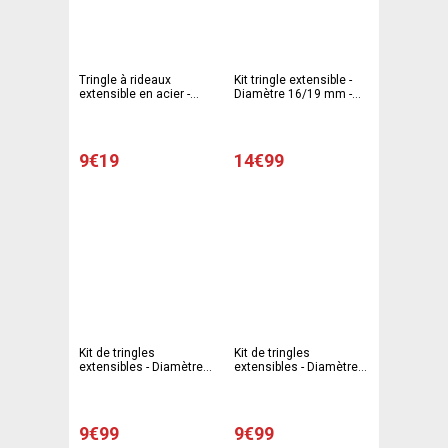
Tringle à rideaux
Kit tringle extensible -
extensible en acier -
Diamètre 16/19 mm -
Diamètre 16 à 19 mm -
120-210 cm - Gris,
Longueur 120 à 210 cm
Transparent
- Gris
9€19
14€99
Kit de tringles
Kit de tringles
extensibles - Diamètre
extensibles - Diamètre
16 - 19 cm - 120 à 210
16 - 19 cm - 120 à 210
cm - différents coloris
cm - différents coloris
9€99
9€99