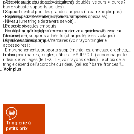
pièce ; rideau jusqu'au sol = élégance)
- Adapter au poids (rideaux occultants doublés, velours = lourds ?
barre robuste, supports solides)
- Support central pour les grandes largeurs (la barre ne plie pas)
La pose :
- Fixations adaptées au mur (placo : chevilles spéciales)
- Repérer, percer, cheviller, visser les supports
- Niveau (une tringle de travers se voit)
- Poser la barre, les embouts
Le double niveau :
- Sans perçage : tringles à pression (entre deux murs/dans
- Double barre/tringle pour superposer voilage (devant) et rideau
l'embrasure), supports adhésifs (charges légères, voilages)
(derrière)
- Système classique jour/nuit
Les accessoires complémentaires (voir rayon tringlerie
accessoires) :
- Embranchements, supports supplémentaires, anneaux, crochets,
embouts
La tringlerie (barres, tringles, câbles. Le SUPPORT) accompagne les
rideaux et voilages (le TEXTILE, voir rayons dédiés). Le choix de la
tringle dépend de l'accroche du rideau (œillets ? barre, fronces ?
...Voir plus
tringle à crochets). Les accessoires de tringlerie (anneaux, supports,
embouts) ont leur rayon dédié.
Tringlerie à
petits prix