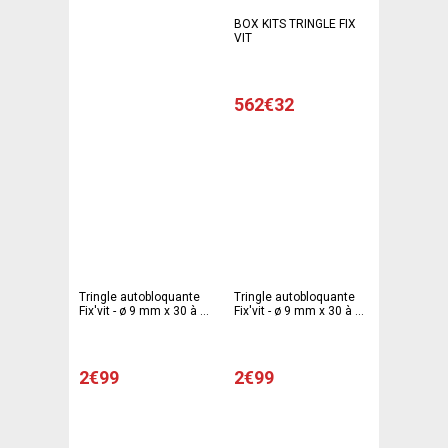
BOX KITS TRINGLE FIX
VIT
562€32
Tringle autobloquante
Tringle autobloquante
Fix'vit - ø 9 mm x 30 à 50
Fix'vit - ø 9 mm x 30 à 50
cm - Différents modèles
cm - Différents modèles
- Blanc
- Argent
2€99
2€99