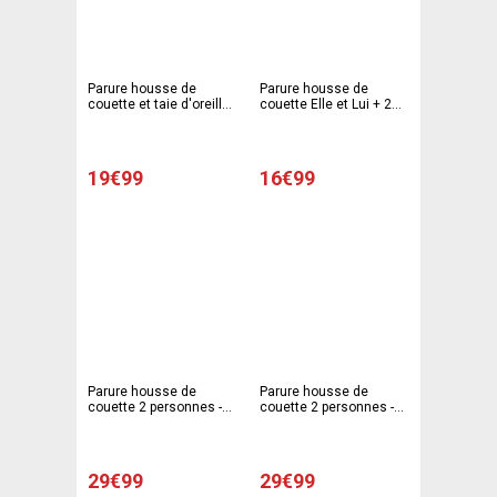
Parure housse de
Parure housse de
couette et taie d'oreiller
couette Elle et Lui + 2
2 personne - 240 x 240
taies d'oreiller - 220 x
cm - 63 x 63 cm - Blanc,
240 cm - 63 x 63 cm -
orange
Multicolore
19€99
16€99
Parure housse de
Parure housse de
couette 2 personnes -
couette 2 personnes -
Modèle fleurs
Modèle cœurs
29€99
29€99