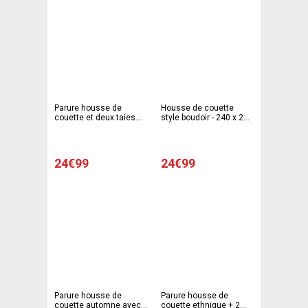
Parure housse de
Housse de couette
couette et deux taies
style boudoir - 240 x 220
d'oreiller - 240 x 220 cm
cm - Gris
- blanc,vert, bleu
24€99
24€99
Parure housse de
Parure housse de
couette automne avec
couette ethnique + 2