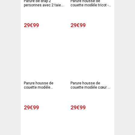
Parure de drap 2
Parure housse de
personnes avec 2 taies
couette modèle tricot -
d'oreiller - Drap plat 240
Blanc, marron
x 290 cm - Taie 63 x 63
cm - Drap housse 140 x
190 cm - Différents
29€99
29€99
modèles
Parure housse de
Parure housse de
couette modèle
couette modèle cœur +
coquelicots + 2 taies
2 taies d'oreiller - 220 x
d'oreiller - 220 x 240 cm
240 cm - 63 x 63 cm -
- 63 x 63 cm - Blanc,
Blanc, marron
marron
29€99
29€99