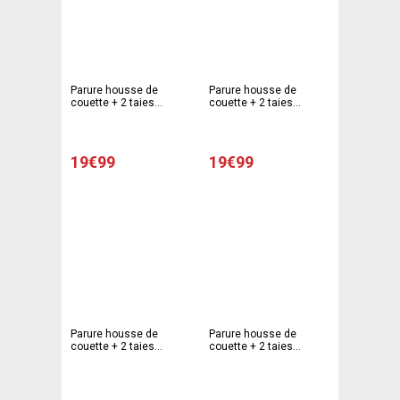
Parure housse de
Parure housse de
couette + 2 taies
couette + 2 taies
d'oreiller modèle liberty -
d'oreiller modèle zen -
220 x 240 cm - 63 x 63
220 x 240 cm - 63 x 63
cm - Mauve, blanc
cm - Blanc, gris, rose
19€99
19€99
Parure housse de
Parure housse de
couette + 2 taies
couette + 2 taies
d'oreiller modèle circle -
d'oreiller modèle pop -
220 x 240 cm - 63 x 63
220 x 240 cm - 63 x63
cm - Blanc, gris
cm - Multicolore