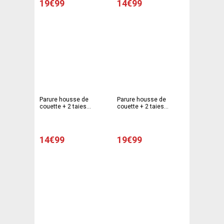
19€99
14€99
Parure housse de
Parure housse de
couette + 2 taies
couette + 2 taies
d'oreiller modèle texte -
d'oreiller modèle New
220 x 240 cm -
York - 220 x 240 cm - 63
Multicolore
x 63 cm - Gris
14€99
19€99