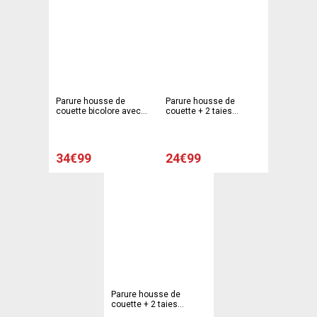
Parure housse de
Parure housse de
couette bicolore avec
couette + 2 taies
boutons + 2 taies
d'oreiller liberty - 220 x
d'oreiller - 220 x 240 cm
240 cm
- 63 x 63 cm - Marron,
blanc
34€99
24€99
Parure housse de
couette + 2 taies
d'oreiller modèle fleurs -