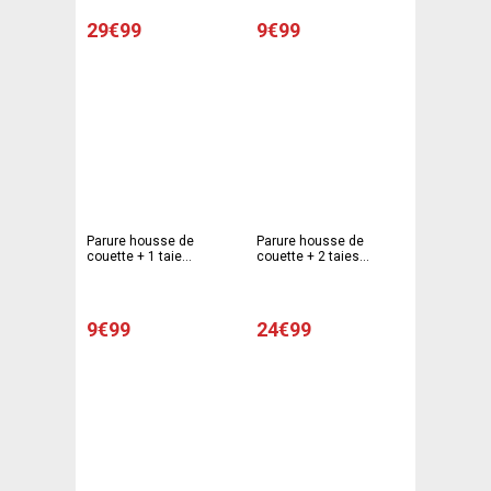
63 x 63 cm - Différents
cm - Multicolore
modèles
29€99
9€99
Parure housse de
Parure housse de
couette + 1 taie
couette + 2 taies
d'oreiller modèle texte -
d'oreiller Londres - 220 x
140 x 200 cm - 63 x 63
240 cm - 63 x 63 cm -
cm - Multicolore
blanc, bleu, rouge
9€99
24€99