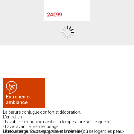
Blanc, gris
24€99
Entretien et
ambiance
La parure conjugue confort et décoration.
L'entretien :
- Lavable en machine (vérifier la température sur l'étiquette)
- Laver avant le premier usage
- Retourner la housse pour laver l'intérieur (où se logent les peaux
Le repassage. Selon les goûts et la matière :