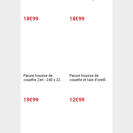
son sac microfibre - 240
taies - 240 x 220 cm - 63
x 220 cm - 63 x 63 cm -
x 63 cm - Multicolore
Multicolore
18€99
18€99
Parure housse de
Parure housse de
couette Zen - 240 x 220
couette et taie d'oreiller
cm - Gris
1 personne - 140 x 200
cm - 63 x 63 cm - Blanc,
orange
19€99
12€99