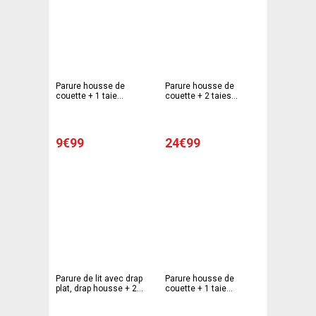
Parure housse de
Parure housse de
couette + 1 taie
couette + 2 taies
d'oreiller chatons - 140
d'oreiller esprit
x 200 cm - 63 x 63 cm -
romantique - 220 x 240
Beige
cm - 63 x 63 cm - Blanc,
violet
9€99
24€99
Parure de lit avec drap
Parure housse de
plat, drap housse + 2
couette + 1 taie
taies d'oreiller - 240 x
d'oreiller modèle pop -
300 cm - 140 x 190 cm -
140 x 200 cm - 63 x 63