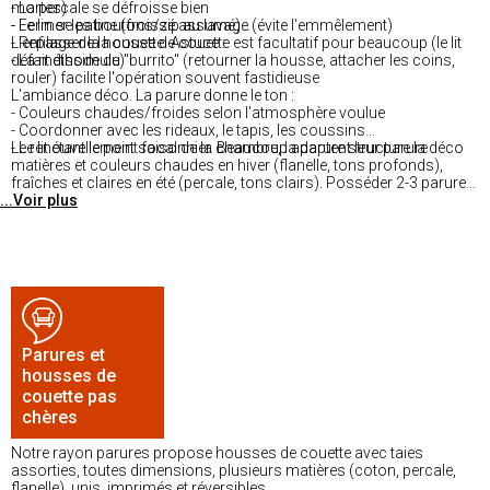
mortes)
- La percale se défroisse bien
- Fermer les boutons/zip au lavage (évite l'emmêlement)
- Le lin se patine (froissé assumé)
- Repasser la housse de couette est facultatif pour beaucoup (le lit
L'enfilage de la couette. Astuce :
défait dissimule)
- La méthode du "burrito" (retourner la housse, attacher les coins,
rouler) facilite l'opération souvent fastidieuse
L'ambiance déco. La parure donne le ton :
- Couleurs chaudes/froides selon l'atmosphère voulue
- Coordonner avec les rideaux, le tapis, les coussins
- Le lit étant le point focal de la chambre, la parure structure la déco
Le renouvellement saisonnier. Beaucoup adaptent leur parure :
matières et couleurs chaudes en hiver (flanelle, tons profonds),
fraîches et claires en été (percale, tons clairs). Posséder 2-3 parures
...Voir plus
permet cette rotation et la disponibilité pendant le lavage.
Parures et
housses de
couette pas
chères
Notre rayon parures propose housses de couette avec taies
assorties, toutes dimensions, plusieurs matières (coton, percale,
flanelle), unis, imprimés et réversibles.