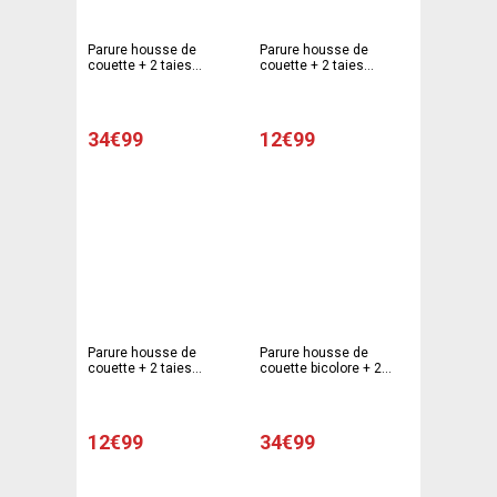
Parure housse de
Parure housse de
couette + 2 taies
couette + 2 taies
d'oreiller - 220 x 240 cm
d'oreiller chatons - 220
- 63 x 63 cm - Gris, blanc
x 240 cm - 63 x 63 cm -
Beige
34€99
12€99
Parure housse de
Parure housse de
couette + 2 taies
couette bicolore + 2
d'oreiller chiots - 220 x
taies d'oreiller - 220 x
240 cm - 63 x 63 cm -
240 cm - 63 x 63 cm -
Beige
Marron, blanc
12€99
34€99