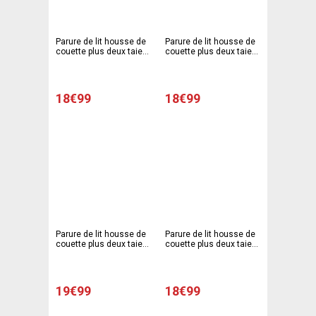
Parure de lit housse de
Parure de lit housse de
couette plus deux taies
couette plus deux taies
d'oreiller modèle SMS -
d'oreiller - 220 x 240 cm
220 x 240 cm - 63 x 63
- 63 x 63 cm - Rayures
cm - Gris, rouge
tons gris
18€99
18€99
Parure de lit housse de
Parure de lit housse de
couette plus deux taies
couette plus deux taies
d'oreiller - 220 x 240 cm
d'oreiller - 220 x 240 cm
- 63 x 63 cm - Pois gris
- 63 x 63 cm - Beige et
fleurs en couleur
19€99
18€99