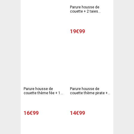
Parure housse de
couette + 2 taies
d'oreiller modèle
Horloges - 220 x 240 cm
- 63 x 63 cm - Blanc, gris
19€99
Parure housse de
Parure housse de
couette thème fée + 1
couette thème pirate +
taie d'oreiller - 140 x 220
1 taie d'oreiller - 140 x
cm - 63 x 63 cm - Rose
220 cm - Blanc, bleu
16€99
14€99