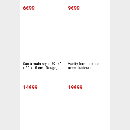
6€99
9€99
Sac à main style UK - 40
Vanity forme ronde
x 30 x 15 cm - Rouge,
avec plusieurs
bleu
compartiments - 18 x 12
x H 14 cm - Noir
14€99
19€99