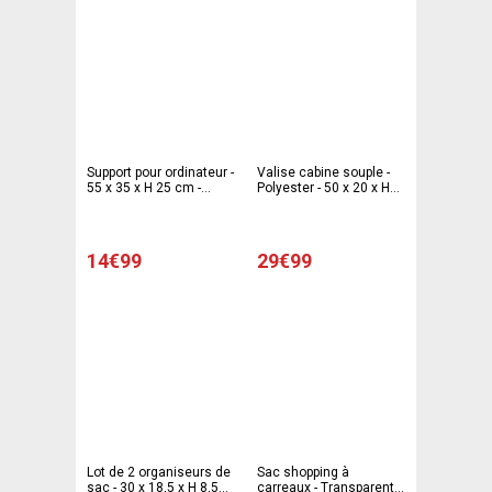
Support pour ordinateur -
Valise cabine souple -
55 x 35 x H 25 cm -
Polyester - 50 x 20 x H
Différents coloris
35 cm - Multicolore
14€99
29€99
Lot de 2 organiseurs de
Sac shopping à
sac - 30 x 18,5 x H 8,5
carreaux - Transparent -