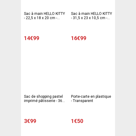
Sac à main HELLO KITTY
Sac à main HELLO KITTY
- 22,5 x 18 x 20 cm -
- 31,5 x 23 x 10,5 cm -
Différents coloris
Différents coloris
14€99
16€99
Sac de shopping pastel
Porte-carte en plastique
imprimé pâtisserie - 36 x
- Transparent
33 x H 10 cm - Bleu,
rose
3€99
1€50