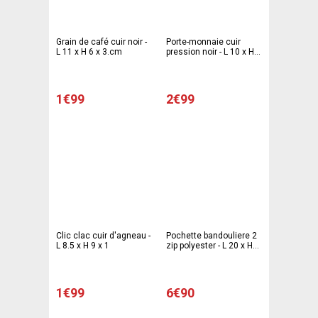
Grain de café cuir noir -
Porte-monnaie cuir
L 11 x H 6 x 3.cm
pression noir - L 10 x H 7
x 1
1€99
2€99
Clic clac cuir d'agneau -
Pochette bandouliere 2
L 8.5 x H 9 x 1
zip polyester - L 20 x H
22 x 2
1€99
6€90