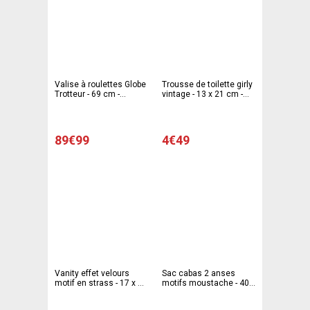
Valise à roulettes Globe
Trousse de toilette girly
Trotteur - 69 cm -
vintage - 13 x 21 cm -
Multicolore
Différents coloris
89€99
4€49
Vanity effet velours
Sac cabas 2 anses
motif en strass - 17 x 13
motifs moustache - 40 x
x 10 cm - Noir
30 x 10 cm - Gris