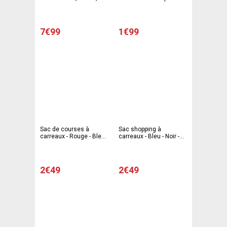
cm - Noir
Gris - FFNONAME
7€99
1€99
Sac de courses à
Sac shopping à
carreaux - Rouge - Bleu -
carreaux - Bleu - Noir -
Noir - FFNONAME
Rouge - FFNONAME
2€49
2€49