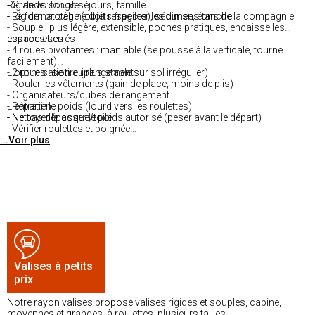
- Grande : longs séjours, famille
Rigide vs souple :
- Le format cabine doit respecter les dimensions de la compagnie
- Rigide : protège (objets fragiles), sécurise, étanche
- Souple : plus légère, extensible, poches pratiques, encaisse les
espaces serrés
Les roulettes :
- 4 roues pivotantes : maniable (se pousse à la verticale, tourne
facilement)
- 2 roues : se tire (plus stable sur sol irrégulier)
L'optimisation du rangement :
- Rouler les vêtements (gain de place, moins de plis)
- Organisateurs/cubes de rangement
- Répartir le poids (lourd vers les roulettes)
L'entretien :
- Ne pas dépasser le poids autorisé (peser avant le départ)
- Nettoyer la coque/toile
- Vérifier roulettes et poignée
...Voir plus
- Ranger vide dans un endroit sec (emboîter les valises gigognes)
Valises à petits
prix
Notre rayon valises propose valises rigides et souples, cabine,
moyennes et grandes, à roulettes, plusieurs tailles.