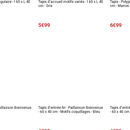
ulaire - l 60 x L 40
Tapis d'accueil motifs variés - l 60 x L 40
Tapis - Polyp
cm - Gris
cm - Marron
5€99
6€99
Paillasson Bienvenue
Tapis d'entrée fin - Paillasson Bienvenue
Tapis d'entr
- 60 x 40 cm - Motifs coquillages - Bleu
- 60 x 40 cm 