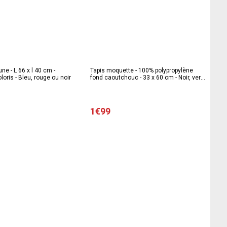
ne - L 66 x l 40 cm -
Tapis moquette - 100% polypropylène
loris - Bleu, rouge ou noir
fond caoutchouc - 33 x 60 cm - Noir, vert,
beige ou bleu
1€99