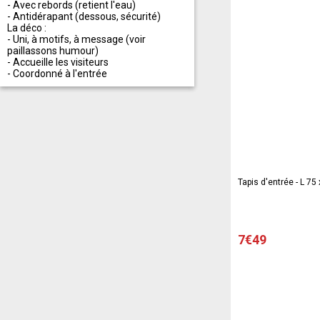
- Avec rebords (retient l'eau)
- Antidérapant (dessous, sécurité)
La déco :
- Uni, à motifs, à message (voir
paillassons humour)
- Accueille les visiteurs
- Coordonné à l'entrée
Tapis d'entrée - L 75 
7€49