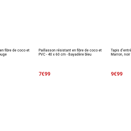
en fibre de coco et
Paillasson résistant en fibre de coco et
Tapis d'entré
ouge
PVC - 40 x 60 cm - Bayadère bleu
Marron, noir
7€99
9€99