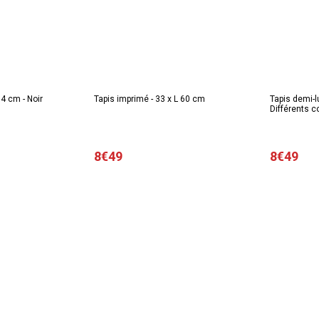
 34 cm - Noir
Tapis imprimé - 33 x L 60 cm
Tapis demi-lu
Différents co
8€49
8€49