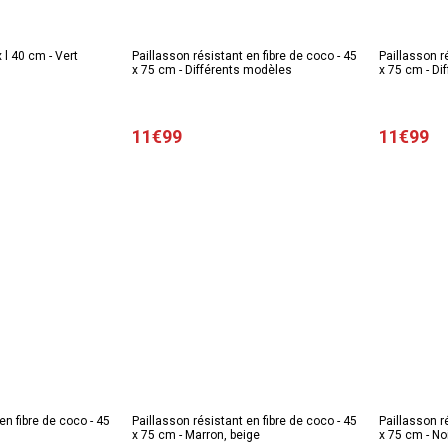
x l 40 cm - Vert
Paillasson résistant en fibre de coco - 45
Paillasson r
x 75 cm - Différents modèles
x 75 cm - Di
11€99
11€99
en fibre de coco - 45
Paillasson résistant en fibre de coco - 45
Paillasson r
x 75 cm - Marron, beige
x 75 cm - Noi