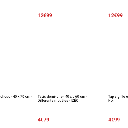
12€99
12€99
tchouc - 40 x 70 cm -
Tapis demi-lune - 40 x L 60 cm -
Tapis grille
Différents modèles - IZÉO
Noir
4€79
4€99