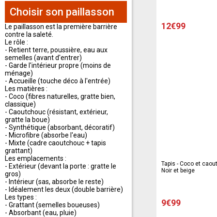
Choisir son paillasson
12€99
Le paillasson est la première barrière
contre la saleté.
Le rôle :
- Retient terre, poussière, eau aux
semelles (avant d'entrer)
- Garde l'intérieur propre (moins de
ménage)
- Accueille (touche déco à l'entrée)
Les matières :
- Coco (fibres naturelles, gratte bien,
classique)
- Caoutchouc (résistant, extérieur,
gratte la boue)
- Synthétique (absorbant, décoratif)
- Microfibre (absorbe l'eau)
- Mixte (cadre caoutchouc + tapis
grattant)
Les emplacements :
Tapis - Coco et caou
- Extérieur (devant la porte : gratte le
Noir et beige
gros)
- Intérieur (sas, absorbe le reste)
- Idéalement les deux (double barrière)
Les types :
9€99
- Grattant (semelles boueuses)
- Absorbant (eau, pluie)