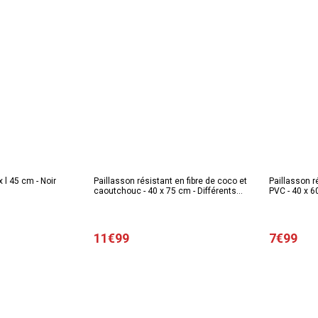
x l 45 cm - Noir
Paillasson résistant en fibre de coco et
Paillasson r
caoutchouc - 40 x 75 cm - Différents
PVC - 40 x 6
modèles
11€99
7€99