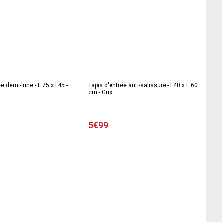
e demi-lune - L 75 x l 45 -
Tapis d'entrée anti-salissure - l 40 x L 60
cm - Gris
5€99