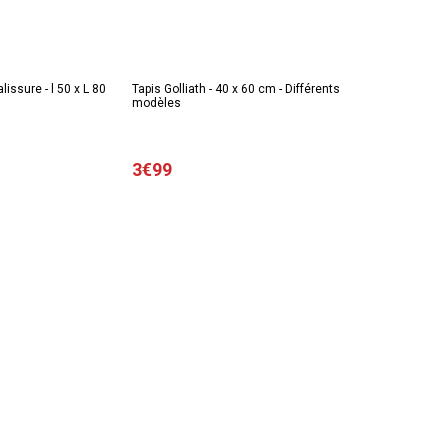
lissure - l 50 x L 80
Tapis Golliath - 40 x 60 cm - Différents
modèles
3€99