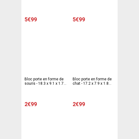
13.7 x 5 cm - Rose
13.7 x 5 cm - Noir
5€99
5€99
Bloc porte en forme de
Bloc porte en forme de
souris - 18.3 x 9.1 x 1.7
chat - 17.2 x 7.9 x 1.8
cm - Gris
cm - Noir
2€99
2€99