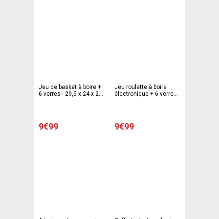
Jeu de basket à boire +
Jeu roulette à boire
6 verres - 29,5 x 24 x 22
électronique + 6 verres -
cm - Multicolore
Diamètre 25 cm -
Multicolore
9€99
9€99