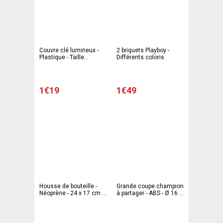
Couvre clé lumineux -
2 briquets Playboy -
Plastique - Taille
Différents coloris
standard - Rouge
1€19
1€49
Housse de bouteille -
Grande coupe champion
Néoprène - 24 x 17 cm -
à partager - ABS - Ø 16 x
3 modèles au choix
H 24 cm - Multicolore