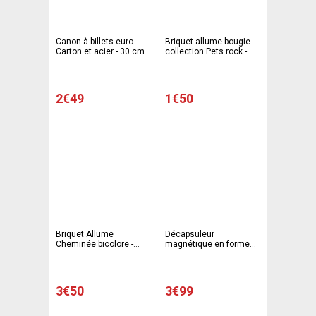
Canon à billets euro -
Briquet allume bougie
Carton et acier - 30 cm -
collection Pets rock -
Multicolore
Différents modèles
2€49
1€50
Briquet Allume
Décapsuleur
Cheminée bicolore -
magnétique en forme
Hauteur 52 cm -
de bouche - 7,7 x 3,4 cm
Différents modèles
- Rouge
3€50
3€99