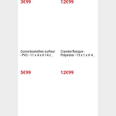
3€99
12€99
Ouvre-bouteilles surfeur
Cravate flasque -
- PVC - 11 x 4 x H 14 cm -
Polyester - 13 x 1 x H 45
Multicolore
cm - Multicolore
5€99
12€99