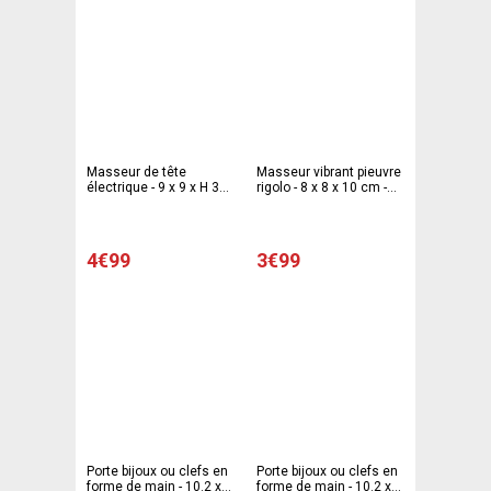
Masseur de tête
Masseur vibrant pieuvre
électrique - 9 x 9 x H 30
rigolo - 8 x 8 x 10 cm -
cm - Différents coloris
Différents coloris
4€99
3€99
Porte bijoux ou clefs en
Porte bijoux ou clefs en
forme de main - 10.2 x
forme de main - 10.2 x