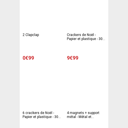
2 Clapclap
Crackers de Noël -
Papier et plastique - 30 x
5 x H 30 cm - Rouge et
blanc
0€99
9€99
6 crackers de Noël -
4 magnets + support
Papier et plastique - 30 x
métal - Métal et
30 x H 5 cm - Rouge et
plastique - Noir et blanc
vert