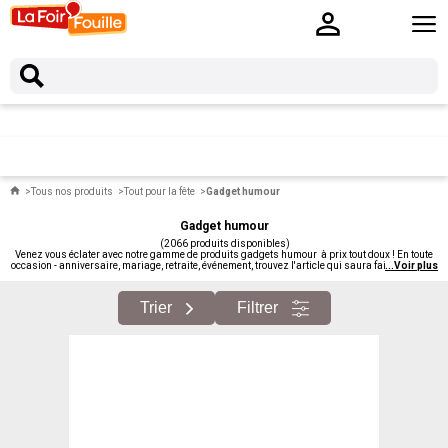
Tous nos produits
Tout pour la fête
Gadget humour
Gadget humour
(2066 produits disponibles)
Venez vous éclater avec notre gamme de produits gadgets humour à prix tout doux ! En toute
occasion - anniversaire, mariage, retraite, événement, trouvez l'article qui saura faire rire votre
...
Voir plus
famille et amis et leur laisser un souvenir impérissable de cette occasion. C'est parti pour la
rigolade et le fun !
Trier
Filtrer