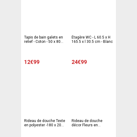
Tapis de bain galets en
Étagère WC - L 60.5 x H
relief - Coton - 50 x 80
165.5 x l 30.5 cm - Blanc
cm - Blanc
12€99
24€99
Rideau de douche Texte
Rideau de douche
en polyester -180 x 200
décor Fleurs en
cm - Blanc
polyester- 180 x 200 cm
- Couleur noir, blanc