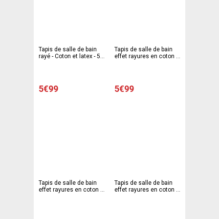
Tapis de salle de bain
Tapis de salle de bain
rayé - Coton et latex - 50
effet rayures en coton -
x 80 cm - Noir, blanc,
50 x 80 cm - Noir
rouge
5€99
5€99
Tapis de salle de bain
Tapis de salle de bain
effet rayures en coton -
effet rayures en coton -
50 x 80 cm - Rouge
50 x 80 cm - Blanc