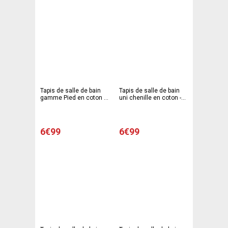
Tapis de salle de bain
Tapis de salle de bain
gamme Pied en coton -
uni chenille en coton -
50 x 80 cm - Bleu foncé
50 x 80 cm
6€99
6€99