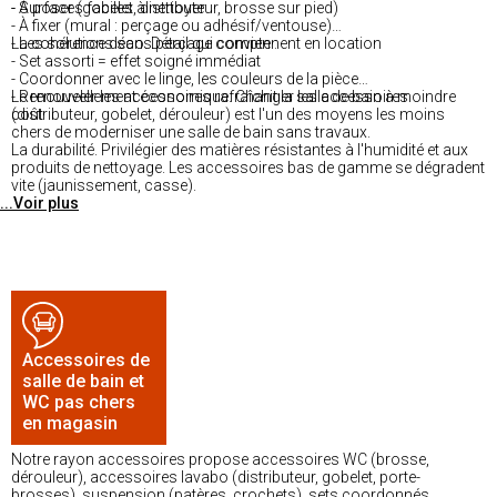
- Surfaces faciles à nettoyer
- À poser (gobelet, distributeur, brosse sur pied)
- À fixer (mural : perçage ou adhésif/ventouse)
- Les solutions sans perçage conviennent en location
La cohérence déco. Détail qui compte :
- Set assorti = effet soigné immédiat
- Coordonner avec le linge, les couleurs de la pièce
- Renouveler les accessoires rafraîchit la salle de bain à moindre
Le renouvellement économique. Changer les accessoires
coût
(distributeur, gobelet, dérouleur) est l'un des moyens les moins
chers de moderniser une salle de bain sans travaux.
La durabilité. Privilégier des matières résistantes à l'humidité et aux
produits de nettoyage. Les accessoires bas de gamme se dégradent
vite (jaunissement, casse).
...Voir plus
Accessoires de
salle de bain et
WC pas chers
en magasin
Notre rayon accessoires propose accessoires WC (brosse,
dérouleur), accessoires lavabo (distributeur, gobelet, porte-
brosses), suspension (patères, crochets), sets coordonnés.