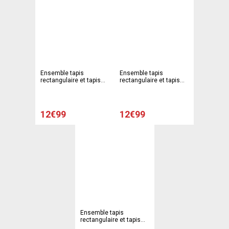
Ensemble tapis
Ensemble tapis
rectangulaire et tapis
rectangulaire et tapis
contour en coton
contour en coton
spaghetti - 50 x 70 cm
spaghetti - 50 x 70 cm
et 45 x 50 cm - Gris
et 45 x 50 cm - Blanc
12€99
12€99
Ensemble tapis
rectangulaire et tapis
contour en coton