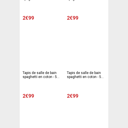
x 80 cm - Noir
x 80 cm - Marron foncé
2€99
2€99
Tapis de salle de bain
Tapis de salle de bain
spaghetti en coton - 50
spaghetti en coton - 50
x 80 cm - Marron clair
x 80 cm - Blanc
2€99
2€99