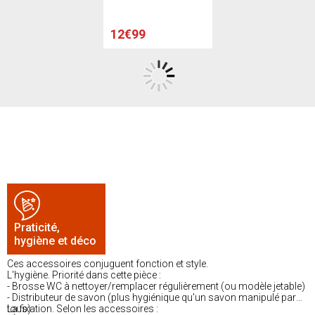
spaghetti - 50 x 70 cm
et 45 x 50 cm - Noir
12€99
Praticité,
hygiène et déco
Ces accessoires conjuguent fonction et style.
L'hygiène. Priorité dans cette pièce :
- Brosse WC à nettoyer/remplacer régulièrement (ou modèle jetable)
- Distributeur de savon (plus hygiénique qu'un savon manipulé par
tous)
La fixation. Selon les accessoires :