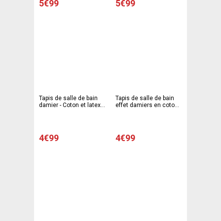
5€99
5€99
Tapis de salle de bain
Tapis de salle de bain
damier - Coton et latex -
effet damiers en coton -
50 x 80 cm - Rose, vert,
50 x 80 cm - Rose
bleu, orange
4€99
4€99