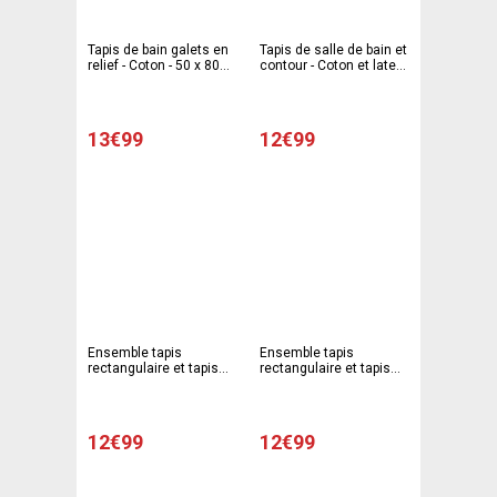
Tapis de bain galets en
Tapis de salle de bain et
relief - Coton - 50 x 80
contour - Coton et latex -
cm - Gris
50 x 70 cm - 50 x 40 cm
- Multicolore
13€99
12€99
Ensemble tapis
Ensemble tapis
rectangulaire et tapis
rectangulaire et tapis
contour en coton
contour en coton
spaghetti - 50 x 70 cm
spaghetti - 50 x 70 cm
et 45 x 50 cm - Vert
et 45 x 50 cm - Bleu
12€99
12€99