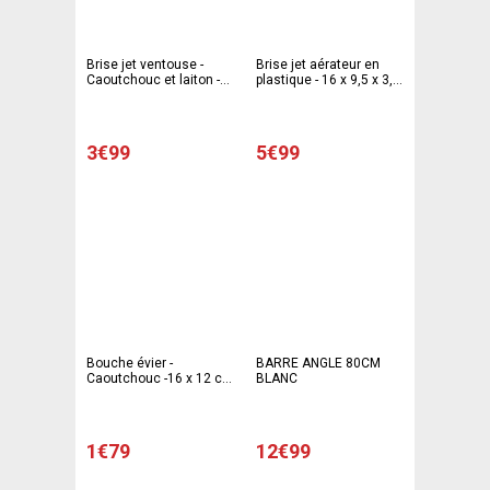
Brise jet ventouse -
Brise jet aérateur en
Caoutchouc et laiton -
plastique - 16 x 9,5 x 3,5
28 x 6,8 x 4 cm - Blanc
cm - Blanc
et gris
3€99
5€99
Bouche évier -
BARRE ANGLE 80CM
Caoutchouc -16 x 12 cm
BLANC
- Blanc
1€79
12€99