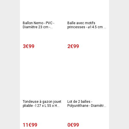
Ballon Nemo - PVC -
Balle avec motifs
Diamètre 23 cm -
princesses - ⌀14.5 cm -
Multicolore
Multicolore
3€99
2€99
Tondeuse à gazon jouet
Lot de 2 balles -
pliable - l 27 x L 55 x H
Polyuréthane - Diamètre
48 cm - Multicolore
7 cm - Rouge et jaune
11€99
0€99