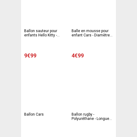
Ballon sauteur pour
Balle en mousse pour
enfants Hello Kitty -
enfant Cars - Diamètre
Diamètre 50 cm - Rose
20 cm - Orange
9€99
4€99
Ballon Cars
Ballon rugby -
Polyuréthane - Longueur
28 cm - Blanc et rouge