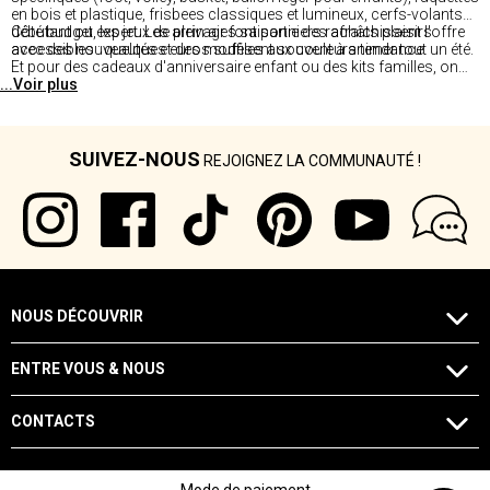
en bois et plastique, frisbees classiques et lumineux, cerfs-volants
débutant ou expert. Les arrivages saisonniers rafraîchissent l'offre
Côté budget, les jeux de plein air font partie des achats plaisirs
avec des nouveautés et des modèles aux couleurs tendance.
accessibles : quelques euros suffisent souvent à animer tout un été.
Et pour des cadeaux d'anniversaire enfant ou des kits familles, on
...Voir plus
trouve facilement des coffrets multi-jeux à des tarifs très
intéressants.
SUIVEZ-NOUS
REJOIGNEZ LA COMMUNAUTÉ !
NOUS DÉCOUVRIR
ENTRE VOUS & NOUS
CONTACTS