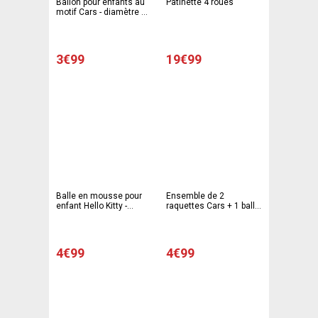
Ballon pour enfants au
Patinette 4 roues
motif Cars - diamètre 23
cm - rouge
3€99
19€99
Balle en mousse pour
Ensemble de 2
enfant Hello Kitty -
raquettes Cars + 1 balle
Diamètre 20 cm - Rose
- 22,5 x 38 x 5 cm -
rouge
4€99
4€99