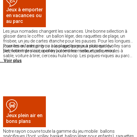
Jeux à emporter
en vacances ou
au parc
Les jeux nomades changent les vacances. Une bonne sélection à
glisser dans le coffre : un ballon léger, des raquettes de plage, un
frisbee, un jeu de cartes étanche pour les pauses. Pour les longues
journées au camping ou à la plage, les jeux à plusieurs (volley sans
Pour les enfants, prévoir aussi quelques jeux solo qui leur
filet, foot improvisé, mölkky) créent les meilleurs souvenirs.
permettent de s'occuper en autonomie : seau et pelle, moules à
sable, voiture à tirer, cerceau hula hoop. Les piques-niques au parc
...Voir plus
deviennent plus animés quand les enfants ont de quoi bouger entre
les plats. Et ces accessoires nomades ne pèsent presque rien et
tiennent dans un sac de plage.
Jeux plein air en
bons plans
Notre rayon couvre toute la gamme du jeu mobile : ballons
spécifiques (foot, volley, basket, ballon léger pour enfants), raquettes