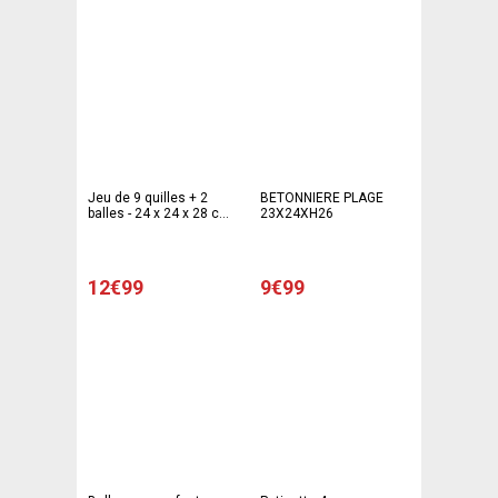
Jeu de 9 quilles + 2
BETONNIERE PLAGE
balles - 24 x 24 x 28 cm -
23X24XH26
multicolore
12€99
9€99