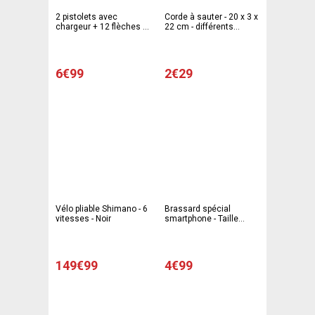
2 pistolets avec
Corde à sauter - 20 x 3 x
chargeur + 12 flèches -
22 cm - différents
Plastique - 22 x H 14 cm
coloris
- Vert et jaune
6€99
2€29
Vélo pliable Shimano - 6
Brassard spécial
vitesses - Noir
smartphone - Taille
standard - Noir
149€99
4€99