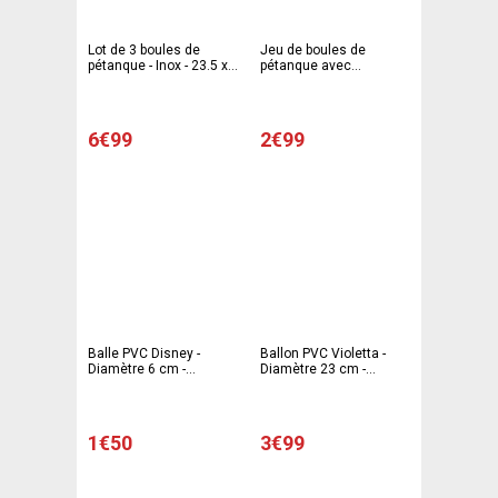
Lot de 3 boules de
Jeu de boules de
pétanque - Inox - 23.5 x
pétanque avec
8 x 7.5 cm - Gris
cochonnet et sac -
Multicolore
6€99
2€99
Balle PVC Disney -
Ballon PVC Violetta -
Diamètre 6 cm -
Diamètre 23 cm -
Différents motifs
Différents modèles
1€50
3€99