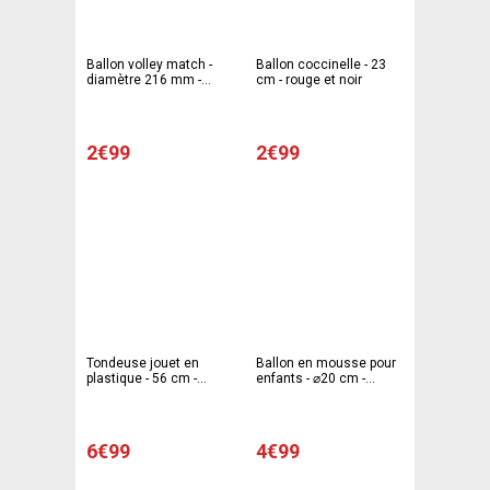
Ballon volley match -
Ballon coccinelle - 23
diamètre 216 mm -
cm - rouge et noir
blanc et bleu
2€99
2€99
Tondeuse jouet en
Ballon en mousse pour
plastique - 56 cm -
enfants - ⌀20 cm -
Rouge, vert, jaune
Multicolore
6€99
4€99