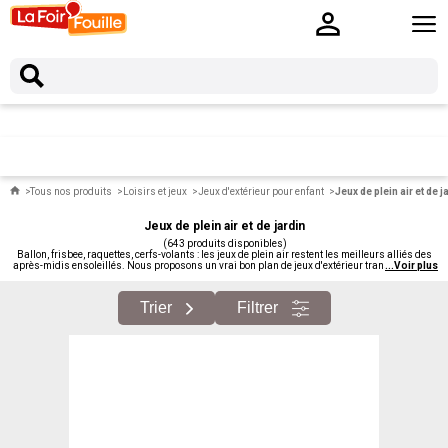
Tous nos produits
Loisirs et jeux
Jeux d'extérieur pour enfant
Jeux de plein air et de j
Jeux de plein air et de jardin
(643 produits disponibles)
Ballon, frisbee, raquettes, cerfs-volants : les jeux de plein air restent les meilleurs alliés des
après-midis ensoleillés. Nous proposons un vrai bon plan de jeux d'extérieur transportables,
...
Voir plus
pour le jardin, le parc, la plage ou les vacances. Pour tous les âges et tous les goûts.
Retrouvez-les en magasin.
Trier
Filtrer