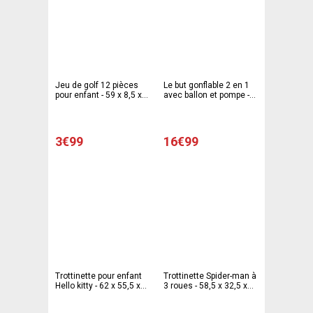
Jeu de golf 12 pièces
Le but gonflable 2 en 1
pour enfant - 59 x 8,5 x
avec ballon et pompe -
2,2 cm
Blanc
3€99
16€99
Trottinette pour enfant
Trottinette Spider-man à
Hello kitty - 62 x 55,5 x
3 roues - 58,5 x 32,5 x
32 cm - Rose
59 cm - bleu, rouge