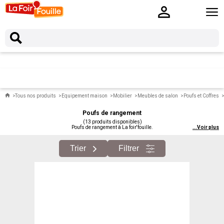
Tous nos produits
Equipement maison
Mobilier
Meubles de salon
Poufs et Coffres
Poufs de rangement
(13 produits disponibles)
Poufs de rangement à La foir'fouille.
...
Voir plus
Trier
Filtrer