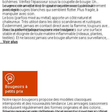
bohèmes. Vérifiez l'épaisseur sous la coupelle de bougie. Un
bougeoir céramique trop fin peut craqueler avec la chaleur
Le verre crée un effet de transparence intéressant, particulièrement
prolongée.
avec des bougies blanches qui semblent flotter. Plus fragile, à
manipuler avec soin.
Le bois (parfois mixé au métal) apporte un côté naturel et
chaleureux. Très utilisé dans les déco scandinaves et rustiques.
Évidemment, jamais en contact direct avec la flamme, toujours avec
une coupelle métallique ou verre intermédiaire.
Pour la sécurité, posez toujours vos bougeoirs sur une surface
stable et éloignée de toute matière inflammable (rideaux, plantes,
textiles). Et ne laissez jamais une bougie allumée sans surveillance,
...Voir plus
surtout en présence d'enfants ou animaux.
Bougeoirs à
petits prix
Notre rayon bougeoirs propose des modèles classiques
intemporels et des nouveautés tendance. Les arrivages saisonniers
introduisent régulièrement des formes originales et des coloris
adaptés aux moments de l'année (or et argent en hiver, terracotta et
Pour commencer une collection, choisissez deux ou trois modèles