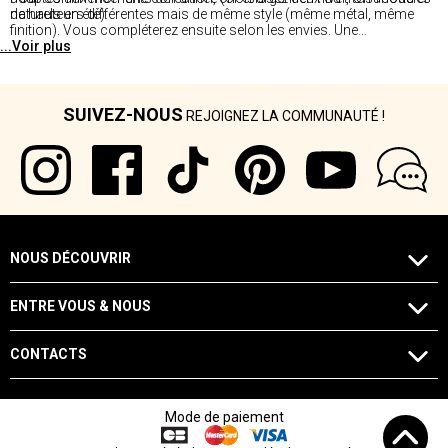
naturels en été).
de hauteurs différentes mais de même style (même métal, même
finition). Vous compléterez ensuite selon les envies. Une
...Voir plus
présentation cohérente de plusieurs bougeoirs dépareillés mais
coordonnés est souvent plus intéressante qu'un seul modèle isolé.
Disponible dans nos magasins.
SUIVEZ-NOUS
REJOIGNEZ LA COMMUNAUTÉ !
NOUS DÉCOUVRIR
ENTRE VOUS & NOUS
CONTACTS
Mode de paiement