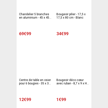
Chandelier 5 branches
Bougeoir pilier - 17,5 x
en aluminium - 45 x 45 x
17,5 x 80 cm - Blanc
100 cm - Argenté
69€99
34€99
Centre de table en osier
Bougeoir déco cœur
pour 6 bougies - 35 x 35
avec ruban - 8,7 x 9 x H
x 10 cm - Blanc
10 cm - Beige écru
12€99
1€99