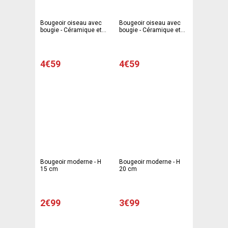
Bougeoir oiseau avec
Bougeoir oiseau avec
bougie - Céramique et
bougie - Céramique et
paraffine - Ø 11,5 x H 4,5
paraffine - Ø 11,5 x H 4,5
cm - Taupe
cm - Rose
4€59
4€59
Bougeoir moderne - H
Bougeoir moderne - H
15 cm
20 cm
2€99
3€99