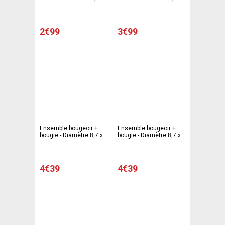
9,8 x H 21 cm - Beige
9,8 x H 31 cm - Beige
écru
écru
2€99
3€99
Ensemble bougeoir +
Ensemble bougeoir +
bougie - Diamètre 8,7 x
bougie - Diamètre 8,7 x
H 16,5 cm - Orange
H 16,5 cm - Vert
4€39
4€39