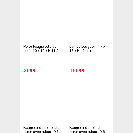
Porte-bougie tête de
Lampe bougeoir - 17 x
cerf - 10 x 10 x H 11,5
17 x H 49 cm -
cm - Blanc
Différents coloris
2€89
16€99
Bougeoir déco double
Bougeoir déco triple
cœur avec ruban - 9,8 x
cœur avec ruban - 9,8 x