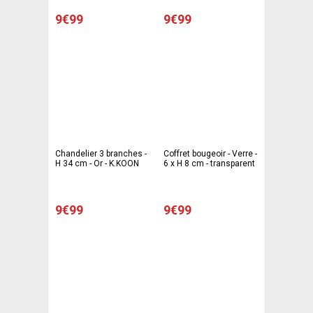
9€99
9€99
Chandelier 3 branches -
Coffret bougeoir - Verre -
H 34 cm - Or - K.KOON
6 x H 8 cm - transparent
9€99
9€99