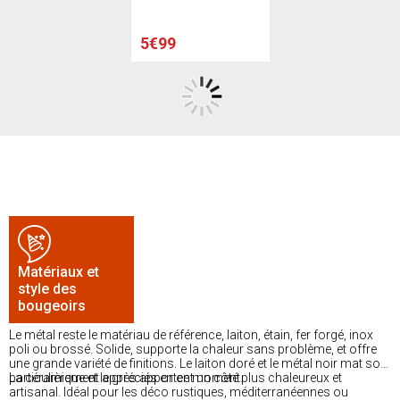
5€99
Matériaux et
style des
bougeoirs
Le métal reste le matériau de référence, laiton, étain, fer forgé, inox
poli ou brossé. Solide, supporte la chaleur sans problème, et offre
une grande variété de finitions. Le laiton doré et le métal noir mat sont
particulièrement appréciés en ce moment.
La céramique et le grès apportent un côté plus chaleureux et
artisanal. Idéal pour les déco rustiques, méditerranéennes ou