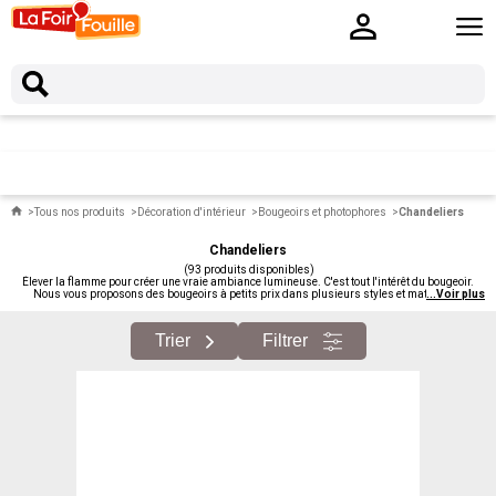
Tous nos produits
Décoration d'intérieur
Bougeoirs et photophores
Chandeliers
Chandeliers
(93 produits disponibles)
Élever la flamme pour créer une vraie ambiance lumineuse. C'est tout l'intérêt du bougeoir.
Nous vous proposons des bougeoirs à petits prix dans plusieurs styles et matériaux :
...
Voir plus
chandeliers classiques en métal, modèles design contemporains, candélabres à plusieurs
branches, bougeoirs en céramique ou en verre.
Trier
Filtrer