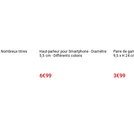
- Nombreux titres
Haut-parleur pour Smartphone - Diamètre
Paire de gan
5,5 cm - Différents coloris
9,5 x H 24 cm
6€99
3€99