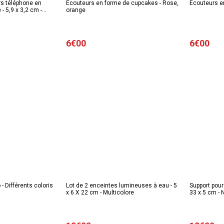
rs téléphone en
Écouteurs en forme de cupcakes - Rose,
Écouteurs e
 5,9 x 3,2 cm -
orange
6€00
6€00
- Différents coloris
Lot de 2 enceintes lumineuses à eau - 5
Support pour
x 6 X 22 cm - Multicolore
33 x 5 cm - 