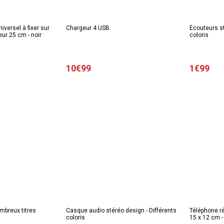
iversel à fixer sur
Chargeur 4 USB
Écouteurs st
eur 25 cm - noir
coloris
10€99
1€99
mbreux titres
Casque audio stéréo design - Différents
Téléphone ré
coloris
15 x 12 cm -