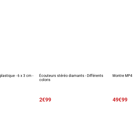
lastique - 6 x 3 cm -
Écouteurs stéréo diamants - Différents
Montre MP4 t
coloris
2€99
49€99