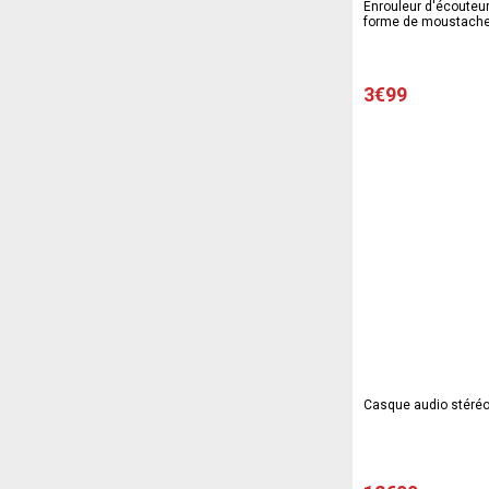
Enrouleur d'écouteu
forme de moustache -
Différents coloris
3€99
Casque audio stéréo 