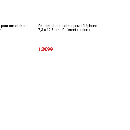
l pour smartphone -
Enceinte haut-parleur pour téléphone -
m -
7,3 x 10,5 cm - Différents coloris
12€99