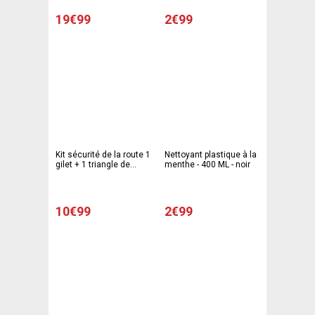
19€99
2€99
Kit sécurité de la route 1
Nettoyant plastique à la
gilet + 1 triangle de
menthe - 400 ML - noir
signalisation - 45 x 8 x 8
cm - Multicolore
10€99
2€99