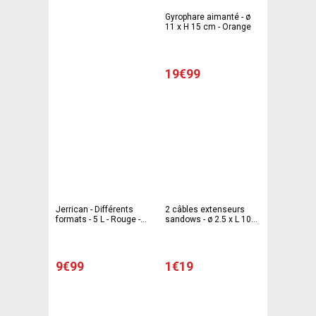
Gyrophare aimanté - ø
11 x H 15 cm - Orange
19€99
Jerrican - Différents
2 câbles extenseurs
formats - 5 L - Rouge -
sandows - ø 2.5 x L 100
OROK
cm - Rouge, vert
9€99
1€19