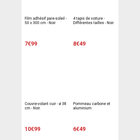
Film adhésif pare-soleil -
4 tapis de voiture -
50 x 300 cm - Noir
Différentes tailles - Noir
7€99
8€49
Couvre-volant cuir - ø 38
Pommeau carbone et
cm - Noir
aluminium
10€99
6€49