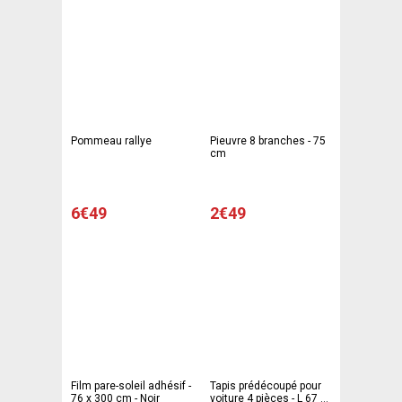
Pommeau rallye
Pieuvre 8 branches - 75
cm
6€49
2€49
Film pare-soleil adhésif -
Tapis prédécoupé pour
76 x 300 cm - Noir
voiture 4 pièces - L 67 x l