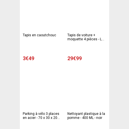
Tapis en caoutchouc
Tapis de voiture +
moquette 4 pièces - L
75 x l 50 cm - Noir
3€49
29€99
Parking à vélo 3 places
Nettoyant plastique à la
en acier - 70 x 30 x 20
pomme - 400 ML - noir
cm - gris