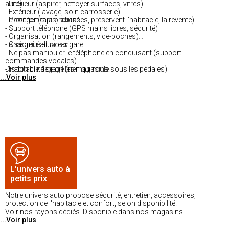
auto)
- Intérieur (aspirer, nettoyer surfaces, vitres)
- Extérieur (lavage, soin carrosserie)
- Protéger (tapis, housses, préservent l'habitacle, la revente)
Le confort et la praticité :
- Support téléphone (GPS mains libres, sécurité)
- Organisation (rangements, vide-poches)
- Chargeur allume-cigare
La sécurité au volant :
- Ne pas manipuler le téléphone en conduisant (support +
commandes vocales)
- Habitacle dégagé (rien qui roule sous les pédales)
Disponibilité selon les magasins.
...Voir plus
L'univers auto à
petits prix
Notre univers auto propose sécurité, entretien, accessoires,
protection de l'habitacle et confort, selon disponibilité.
Voir nos rayons dédiés. Disponible dans nos magasins.
...Voir plus