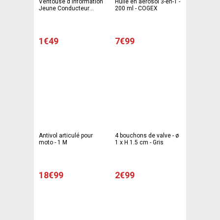
Ventouse d'information
Huile en aérosol 3-en-1 -
Jeune Conducteur
200 ml - COGEX
Disque ''A'' - ø 15 cm -
Blanc, rouge
1€49
7€99
Antivol articulé pour
4 bouchons de valve - ø
moto - 1 M
1 x H 1.5 cm - Gris
18€99
2€99