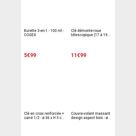
Burette 3-en-1 - 100 ml -
Clé démonte-roue
COGEX
télescopique (17 à 19
mm) - L 34 x H 2.5 x l 7.5
cm - Gris
5€99
11€99
Clé en croix renforcée +
Couvre-volant massant
carré 1/2 - ø 36 x H 3 cm
design aspect bois - ø
- Gris - COGEX
39 x H 3 cm - Gris,
marron