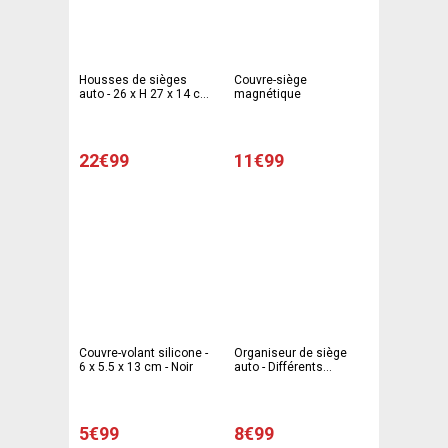
Housses de sièges
Couvre-siège
auto - 26 x H 27 x 14 cm
magnétique
- Noir, bleu
22€99
11€99
Couvre-volant silicone -
Organiseur de siège
6 x 5.5 x 13 cm - Noir
auto - Différents
modèles - 26 x 3 x 20
cm - Noir
5€99
8€99