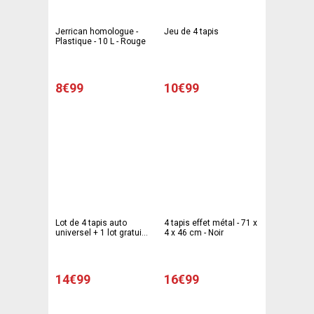
Jerrican homologue -
Jeu de 4 tapis
Plastique - 10 L - Rouge
8€99
10€99
Lot de 4 tapis auto
4 tapis effet métal - 71 x
universel + 1 lot gratuit -
4 x 46 cm - Noir
Noir
14€99
16€99