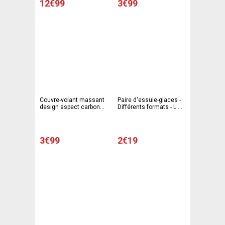
12€99
3€99
Couvre-volant massant
Paire d'essuie-glaces -
design aspect carbone -
Différents formats - L 35
ø 39.5 x H 3 cm - Noir
x l 2 cm (l'unité) - Noir
3€99
2€19