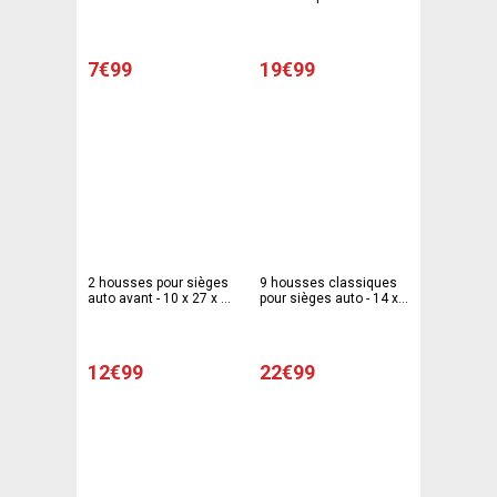
43 cm - Noir
7€99
19€99
2 housses pour sièges
9 housses classiques
auto avant - 10 x 27 x 26
pour sièges auto - 14 x
cm - Noir
27 x 26 cm - Noir
12€99
22€99