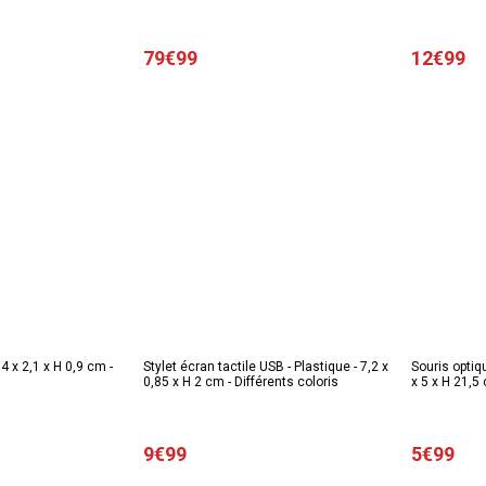
79€99
12€99
4 x 2,1 x H 0,9 cm -
Stylet écran tactile USB - Plastique - 7,2 x
Souris optiqu
0,85 x H 2 cm - Différents coloris
x 5 x H 21,5
9€99
5€99