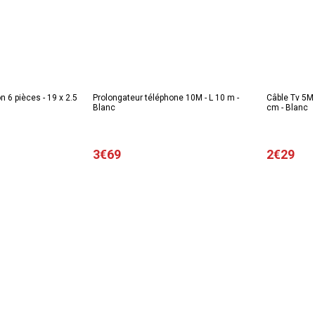
n 6 pièces - 19 x 2.5
Prolongateur téléphone 10M - L 10 m -
Câble Tv 5M 
Blanc
cm - Blanc
3€69
2€29