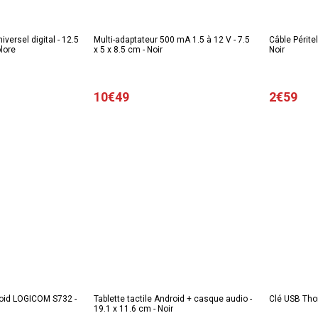
iversel digital - 12.5
Multi-adaptateur 500 mA 1.5 à 12 V - 7.5
Câble Péritel
olore
x 5 x 8.5 cm - Noir
Noir
10€49
2€59
roid LOGICOM S732 -
Tablette tactile Android + casque audio -
Clé USB Tho
19.1 x 11.6 cm - Noir