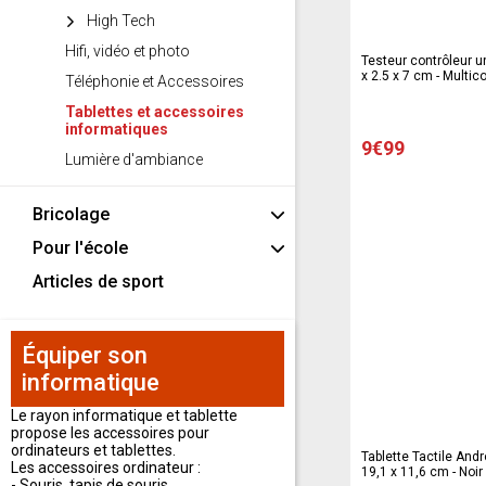
High Tech
Hifi, vidéo et photo
Testeur contrôleur un
x 2.5 x 7 cm - Multic
Téléphonie et Accessoires
Tablettes et accessoires
informatiques
9€99
Lumière d'ambiance
Bricolage
Pour l'école
Articles de sport
Équiper son
informatique
Le rayon informatique et tablette
propose les accessoires pour
ordinateurs et tablettes.
Tablette Tactile And
Les accessoires ordinateur :
19,1 x 11,6 cm - Noir
- Souris, tapis de souris