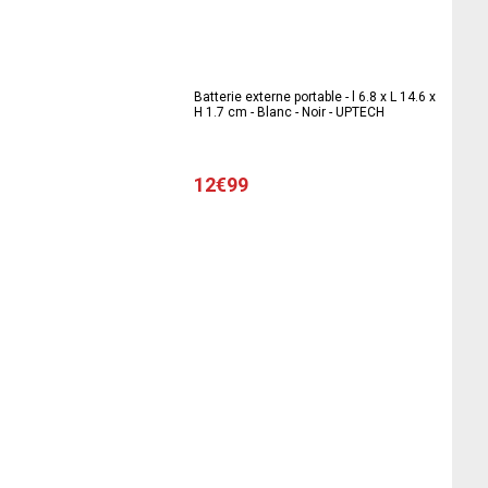
Batterie externe portable - l 6.8 x L 14.6 x
H 1.7 cm - Blanc - Noir - UPTECH
12€99