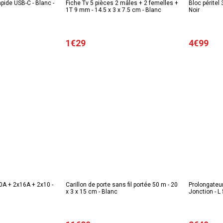
pide USB-C - Blanc -
Fiche Tv 5 pièces 2 mâles + 2 femelles +
Bloc péritel 
1T 9 mm - 14.5 x 3 x 7.5 cm - Blanc
Noir
1€29
4€99
0A + 2x16A + 2x10 -
Carillon de porte sans fil portée 50 m - 20
Prolongateu
x 3 x 15 cm - Blanc
Jonction - L