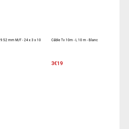
9.52 mm M/F - 24 x 3 x 10
Câble Tv 10m - L 10 m - Blanc
3€19