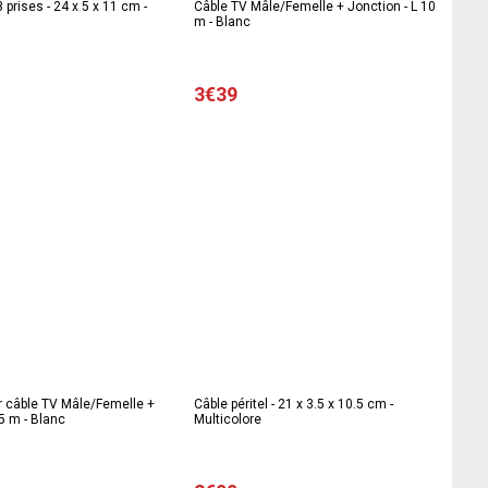
3 prises - 24 x 5 x 11 cm -
Câble TV Mâle/Femelle + Jonction - L 10
m - Blanc
3€39
r câble TV Mâle/Femelle +
Câble péritel - 21 x 3.5 x 10.5 cm -
 5 m - Blanc
Multicolore