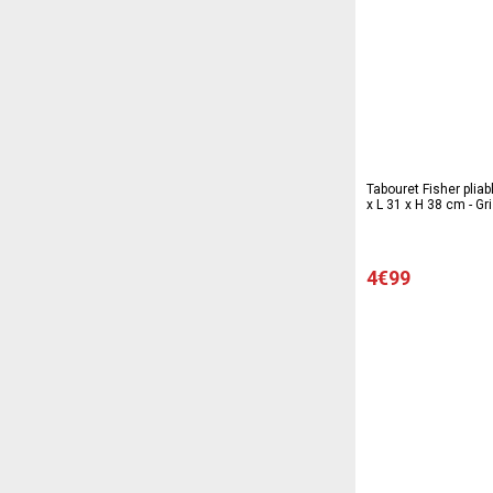
Tabouret Fisher pliab
x L 31 x H 38 cm - Gr
4€99