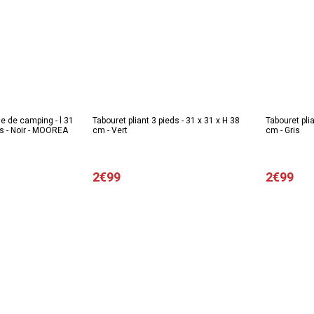
le de camping - l 31
Tabouret pliant 3 pieds - 31 x 31 x H 38
Tabouret plia
is - Noir - MOOREA
cm - Vert
cm - Gris
2€99
2€99