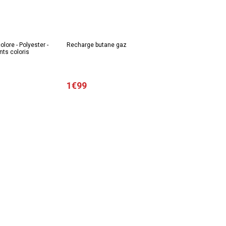
lore - Polyester -
Recharge butane gaz
nts coloris
1€99