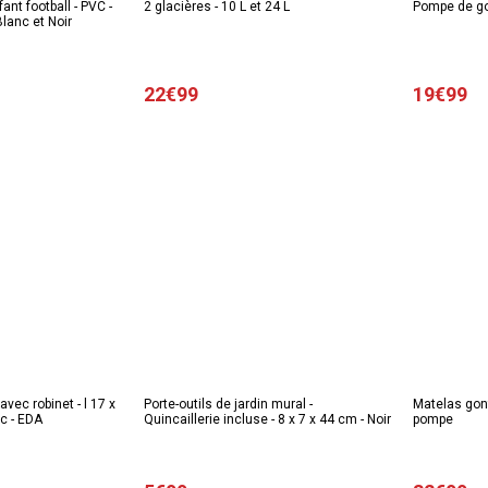
ant football - PVC -
2 glacières - 10 L et 24 L
Pompe de go
Blanc et Noir
22€99
19€99
avec robinet - l 17 x
Porte-outils de jardin mural -
Matelas gon
nc - EDA
Quincaillerie incluse - 8 x 7 x 44 cm - Noir
pompe