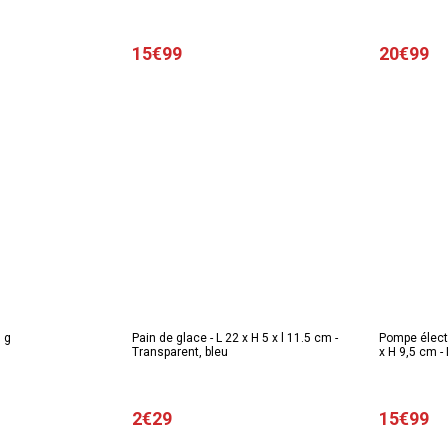
15€99
20€99
0 g
Pain de glace - L 22 x H 5 x l 11.5 cm -
Pompe électr
Transparent, bleu
x H 9,5 cm - 
2€29
15€99