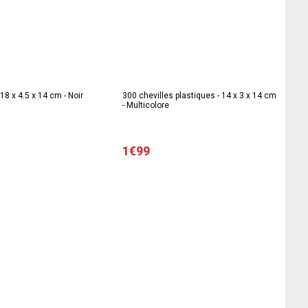
 18 x 4.5 x 14 cm - Noir
300 chevilles plastiques - 14 x 3 x 14 cm
- Multicolore
1€99