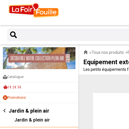
Tous nos produits
Equipement ext
Les petits équipements fo
de confort : Nous rassemb
Catalogue
1€ 2€ 3€
Promotions
Jardin & plein air
Jardin & plein air