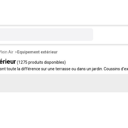
Plein Air
Equipement extérieur
érieur
(1275 produits disponibles)
nt toute la différence sur une terrasse ou dans un jardin. Coussins d'ex
lons tout ce qui rend votre extérieur plus agréable, à des tarifs accessi