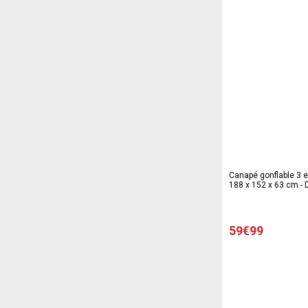
Canapé gonflable 3 e
188 x 152 x 63 cm - D
59€99