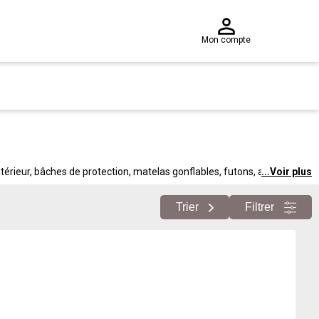
Mon compte
térieur, bâches de protection, matelas gonflables, futons, accessoires
...
Voir plus
bles. Disponible dans tout le réseau.
Trier
Filtrer