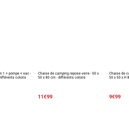
n 1 + pompe + sac -
Chaise de camping repose verre - 50 x
Chaise de c
ifférents coloris
50 x 80 cm - différents coloris
50 x 50 x H 
11€99
9€99