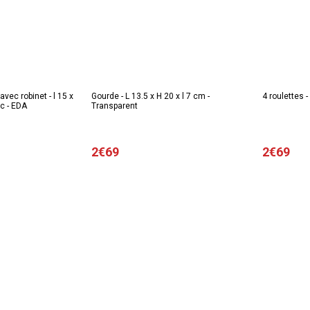
avec robinet - l 15 x
Gourde - L 13.5 x H 20 x l 7 cm -
4 roulettes -
nc - EDA
Transparent
2€69
2€69