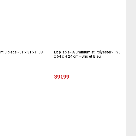
nt 3 pieds - 31 x 31 x H 38
Lit pliable - Aluminium et Polyester - 190
x 64 x H 24 cm - Gris et Bleu
39€99