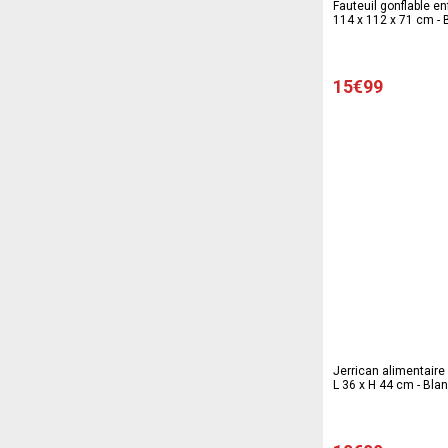
Fauteuil gonflable enf
114 x 112 x 71 cm - 
15€99
Jerrican alimentaire 
L 36 x H 44 cm - Bla