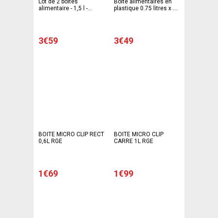
Lot de 2 boites
Boite alimentaires en
alimentaire - 1,5 l -
plastique 0.75 litres x 3
Polypropylène- Blanc
unités Gappy
3€59
3€49
BOITE MICRO CLIP RECT
BOITE MICRO CLIP
0,6L RGE
CARRE 1L RGE
1€69
1€99