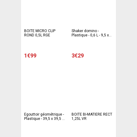
BOITE MICRO CLIP
Shaker domino -
ROND 0,5L RGE
Plastique - 0,6 L - 9,5 x
9,5 x H 20,5 cm - Bleu
1€99
3€29
Egouttoir géométrique -
BOITE BI-MATIERE RECT
Plastique - 39,5 x 39,5 x
1,25L VR
H 8 cm - Blanc