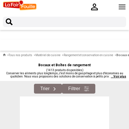
Tous nos produits
Matériel de cuisine
Rangement et conservation en cuisine
Bocaux e
Bocaux et Boîtes de rangement
(1413 produits disponibles)
Conserver les aliments plus longtemps, c'est moins de gaspillage et plus d'économies au
quotidien. Nous vous proposons des solutions de conservation à petits prix : boîtes
...
Voir plus
hermétiques, bocaux à clip, sachets de congélation, papier sulfurisé, sacs sous vide manuels.
Pour prolonger la vie des aliments simplement.
Trier
Filtrer