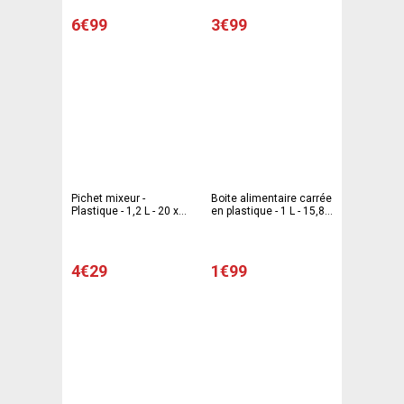
6€99
3€99
Pichet mixeur -
Boite alimentaire carrée
Plastique - 1,2 L - 20 x
en plastique - 1 L - 15,8 x
13 x H 19,5 cm - Bleu
15,8 x 7,5 cm -
Différents coloris
4€29
1€99