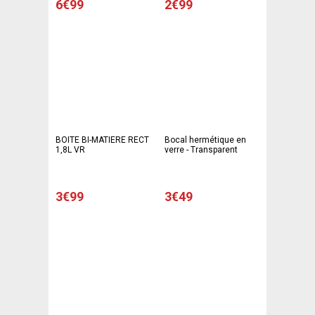
6€99
2€99
BOITE BI-MATIERE RECT
Bocal hermétique en
1,8L VR
verre - Transparent
3€99
3€49