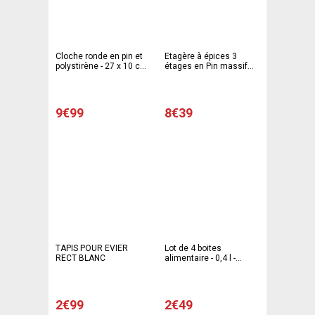
Cloche ronde en pin et
Etagère à épices 3
polystirène - 27 x 10 cm
étages en Pin massif
- Marron
naturel - 33,5 x 39 x 7
cm - Marron
9€99
8€39
TAPIS POUR EVIER
Lot de 4 boites
RECT BLANC
alimentaire - 0,4 l -
Polypropylène- Blanc
2€99
2€49