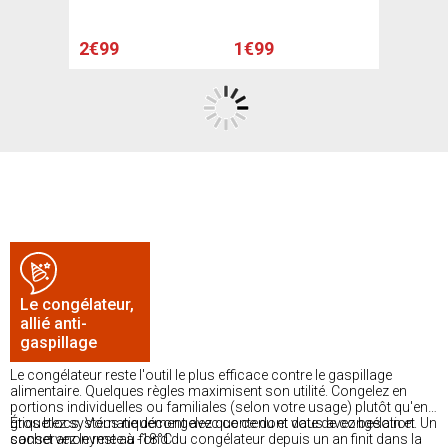
vert
2€99
1€99
Le congélateur,
allié anti-
gaspillage
Le congélateur reste l'outil le plus efficace contre le gaspillage
alimentaire. Quelques règles maximisent son utilité. Congelez en
portions individuelles ou familiales (selon votre usage) plutôt qu'en
gros blocs. Vous ne décongelez que ce dont vous avez besoin et
Étiquetez systématiquement avec contenu et date de congélation. Un
conservez le reste à -18°C.
sachet anonyme au fond du congélateur depuis un an finit dans la