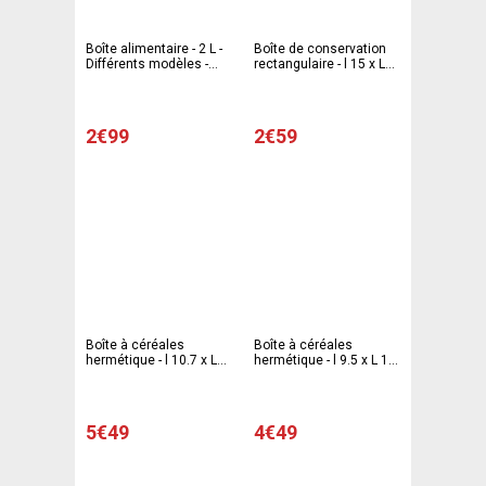
Boîte alimentaire - 2 L -
Boîte de conservation
Différents modèles -
rectangulaire - l 15 x L
Transparent & violet ou
21.5 x H 6 cm -
vert
Transparent - Violet -
Vert
2€99
2€59
Boîte à céréales
Boîte à céréales
hermétique - l 10.7 x L
hermétique - l 9.5 x L 19
21.5 x H 25.7 cm -
x H 22.7 cm -
Transparent - Violet -
Transparent - Violet -
Vert
Vert
5€49
4€49