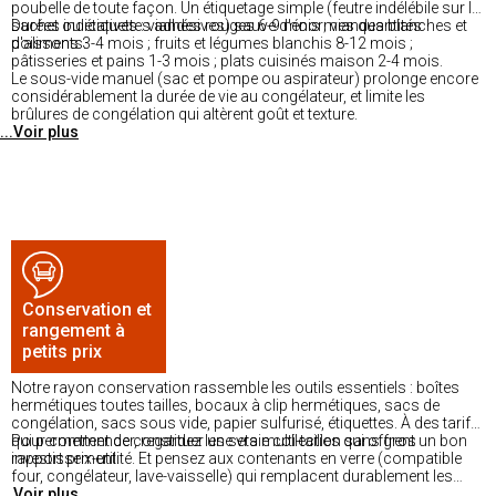
poubelle de toute façon. Un étiquetage simple (feutre indélébile sur le
sachet ou étiquettes adhésives) sauve d'énormes quantités
Durées indicatives : viandes rouges 6-9 mois ; viandes blanches et
d'aliments.
poissons 3-4 mois ; fruits et légumes blanchis 8-12 mois ;
pâtisseries et pains 1-3 mois ; plats cuisinés maison 2-4 mois.
Le sous-vide manuel (sac et pompe ou aspirateur) prolonge encore
considérablement la durée de vie au congélateur, et limite les
brûlures de congélation qui altèrent goût et texture.
...Voir plus
Conservation et
rangement à
petits prix
Notre rayon conservation rassemble les outils essentiels : boîtes
hermétiques toutes tailles, bocaux à clip hermétiques, sacs de
congélation, sacs sous vide, papier sulfurisé, étiquettes. À des tarifs
qui permettent de constituer une vraie collection sans gros
Pour commencer, regardez les sets multi-tailles qui offrent un bon
investissement.
rapport prix-utilité. Et pensez aux contenants en verre (compatible
four, congélateur, lave-vaisselle) qui remplacent durablement les
...Voir plus
sachets jetables. Disponible dans nos magasins.