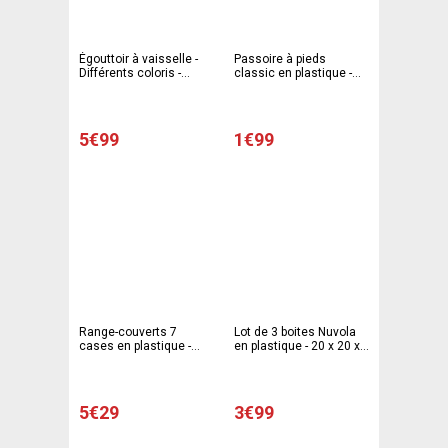
Égouttoir à vaisselle -
Passoire à pieds
Différents coloris -
classic en plastique -
Violet, vert
0,5 L - 13,5 x 5,5 cm -
Différents coloris
5€99
1€99
Range-couverts 7
Lot de 3 boites Nuvola
cases en plastique -
en plastique - 20 x 20 x
37,5 x 41,5 x H 4,5 cm -
H 9,4 cm - Différents
Différents coloris
coloris
5€29
3€99