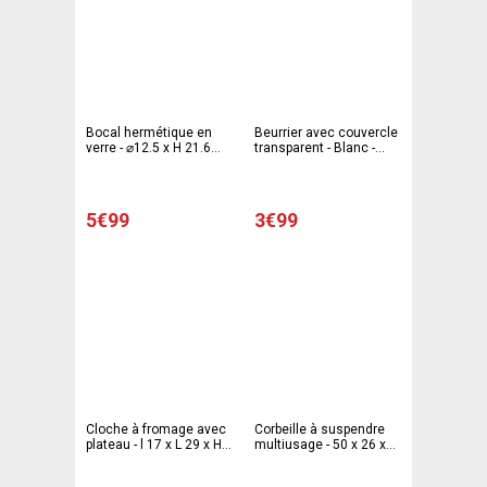
Bocal hermétique en
Beurrier avec couvercle
verre - ⌀12.5 x H 21.6
transparent - Blanc -
cm - Transparent
Transparent
5€99
3€99
Cloche à fromage avec
Corbeille à suspendre
plateau - l 17 x L 29 x H
multiusage - 50 x 26 x
10.5 cm - Blanc -
11 cm - Blanc
Transparent