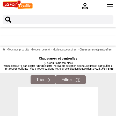
Tous nos produits
Mode et beauté
Mode et accessoires
Chaussures et pantoufles
Chaussures et pantoufles
(9 produits disponibles)
Venez découvrir dans cette rubrique notre incroyable sélection de chaussures et pantoufles à
prix époustouflants ! Vous trouverez dans notre large sélection tout ce dont avez besoin au
...
Voir plus
quotidien pour l'intérieur ou pour sortir en étant bien chaussé !
Trier
Filtrer