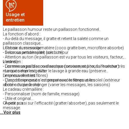
Usage et
entretien
Le paillasson humour reste un paillasson fonctionnel.
La fonction d'abord :
- Au-delà du message, il gratte et retient la saleté comme un
paillasson classique
- Choisir aussi sur la matière (coco gratte bien, microfibre absorbe)
Le choix du message :
- Dessous antidérapant (sécurité)
- Selon sa personnalité, son humour
- Attention au ton (le paillasson est vu par tous les visiteurs, facteur,
voisins)
L'entretien :
- Les messages d'accueil neutres conviennent à tous ; l'humour très
- Comme un paillasson classique (secouer, aspirer, faire sécher)
marqué selon les goûts
- Le coco imprimé : éviter le lavage à grande eau (préserve
l'impression et les fibres)
Le renouvellement :
- L'impression peut s'estomper avec le temps et le soleil (extérieur
- Quand l'impression est passée ou les fibres usées
abrité = durée de vie)
- Économique à changer (varier les messages, les saisons)
Le cadeau crémaillère :
- Personnaliser (nom de famille, message)
- Utile et original
- À petit prix
Choisir aussi sur l'efficacité (gratter/absorber), pas seulement le
message.
...Voir plus