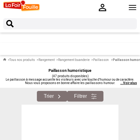
Tous nos produits
Rangement
Rangement buanderie
Paillasson
Paillasson humor
Paillasson humoristique
(47 produits disponibles)
Le paillasson à message accueille les visiteurs avec une touche d'humour ou de caractère.
Nous vous proposons en bonne affaire les paillassons humour.
...
Voir plus
Trier
Filtrer