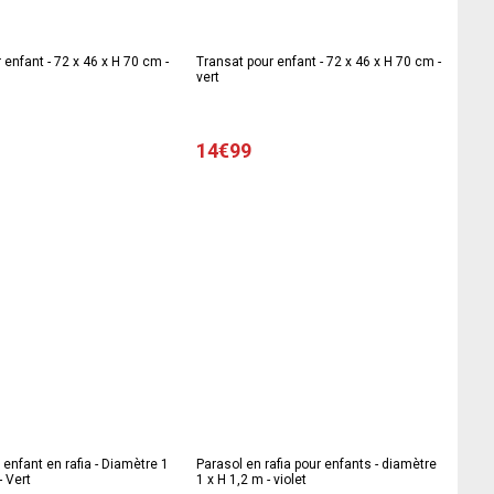
 enfant - 72 x 46 x H 70 cm -
Transat pour enfant - 72 x 46 x H 70 cm -
vert
14€99
 enfant en rafia - Diamètre 1
Parasol en rafia pour enfants - diamètre
- Vert
1 x H 1,2 m - violet