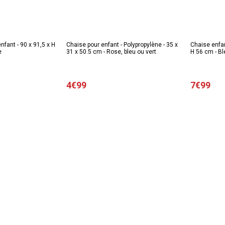
enfant - 90 x 91,5 x H
Chaise pour enfant - Polypropylène - 35 x
Chaise enfan
e
31 x 50.5 cm - Rose, bleu ou vert
H 56 cm - Bl
4€99
7€99