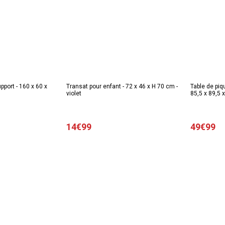
port - 160 x 60 x
Transat pour enfant - 72 x 46 x H 70 cm -
Table de piq
violet
85,5 x 89,5 
14€99
49€99