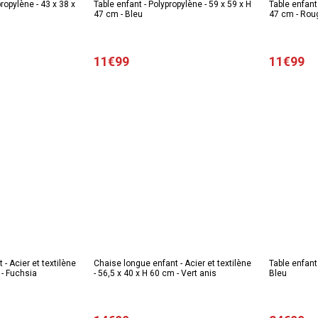
ropylène - 43 x 38 x
Table enfant - Polypropylène - 59 x 59 x H
Table enfant 
47 cm - Bleu
47 cm - Rou
11€99
11€99
- Acier et textilène
Chaise longue enfant - Acier et textilène
Table enfant 
 - Fuchsia
- 56,5 x 40 x H 60 cm - Vert anis
Bleu