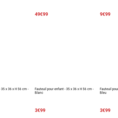
49€99
9€99
- 35 x 36 x H 56 cm -
Fauteuil pour enfant - 35 x 36 x H 56 cm -
Fauteuil pou
Blanc
Bleu
3€99
3€99