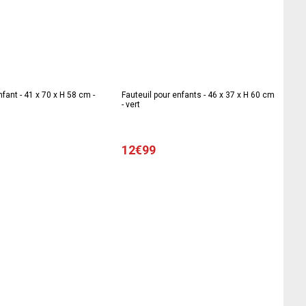
fant - 41 x 70 x H 58 cm -
Fauteuil pour enfants - 46 x 37 x H 60 cm
- vert
12€99