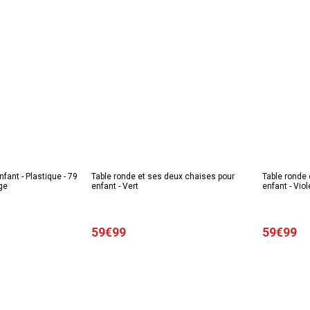
fant - Plastique - 79
Table ronde et ses deux chaises pour
Table ronde 
ge
enfant - Vert
enfant - Viol
59€99
59€99