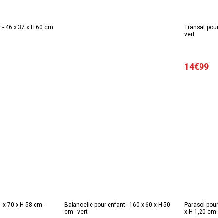
 - 46 x 37 x H 60 cm
Transat pour
vert
14€99
 x 70 x H 58 cm -
Balancelle pour enfant - 160 x 60 x H 50
Parasol pour
cm - vert
x H 1,20 cm 