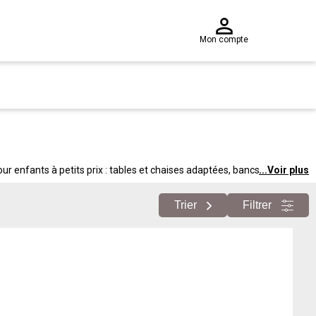
Mon compte
r enfants à petits prix : tables et chaises adaptées, bancs, transats,
...
Voir plus
des grands.
Trier
Filtrer