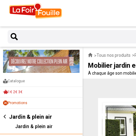
Tous nos produits
Mobilier jardin 
À chaque âge son mobilier
hamacs et balancelles à la
Catalogue
1€ 2€ 3€
Promotions
Jardin & plein air
Jardin & plein air