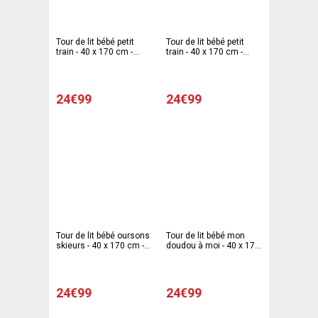
Tour de lit bébé petit
Tour de lit bébé petit
train - 40 x 170 cm -
train - 40 x 170 cm -
Bleu
Violet parme
24€99
24€99
Tour de lit bébé oursons
Tour de lit bébé mon
skieurs - 40 x 170 cm -
doudou à moi - 40 x 170
Marron taupe
cm - Gris et orange
24€99
24€99