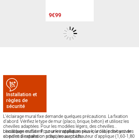
9€99
Installation et
règles de
sécurité
L'éclairage mural fixe demande quelques précautions. La fixation
d'abord. Vérifiez le type de mur (placo, brique, béton) et utilisez les
chevilles adaptées. Pour les modèles légers, des chevilles
classiques suffisent ; pour les appliques plus lourdes, prévoyez des
Le câblage ensuite. Pour une installation neuve, le câble doit arriver
chevilles à expansion adaptées au poids.
au point d'installation prévu, souvent à hauteur d'applique (1,60-1,80