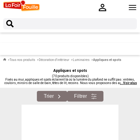
Tous nos produits
Décoration d'intérieur
Luminaires
Appliques et spots
Appliques et spots
(70 produits disponibles)
Fixés au mur, appliques et spots éclairent là où la lumière du plafond ne suffit pas : entrées,
couloirs, miroirs de salle de bain, têtes de lit, recoins. Nous vous proposons des appliques et
...
Voir plus
spots moins chers, du modèle fonctionnel au design contemporain.
Trier
Filtrer