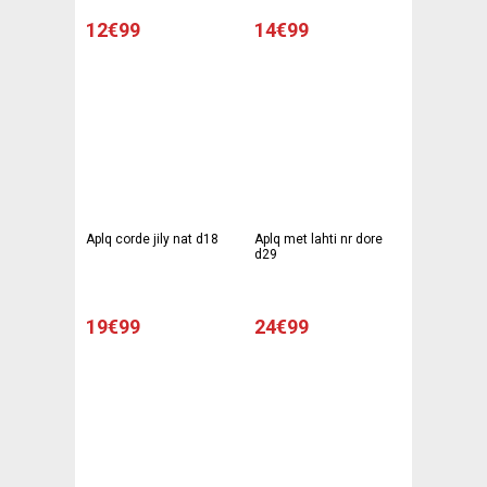
12€99
14€99
Aplq corde jily nat d18
Aplq met lahti nr dore
d29
19€99
24€99