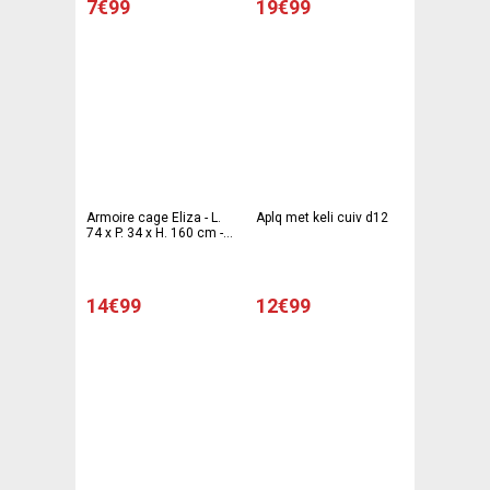
7€99
19€99
Armoire cage Eliza - L.
Aplq met keli cuiv d12
74 x P. 34 x H. 160 cm -
Atmosphera
14€99
12€99