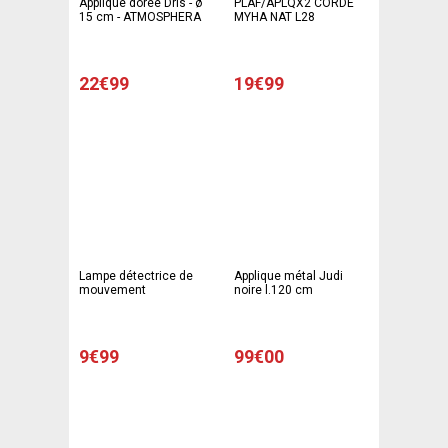
Applique dorée Dris - ø
PLAF/APLQX2 CORDE
15 cm - ATMOSPHERA
MYHA NAT L28
22€99
19€99
Lampe détectrice de
Applique métal Judi
mouvement
noire l.120 cm
9€99
99€00