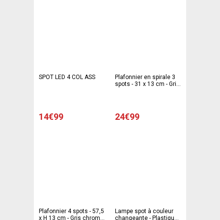
SPOT LED 4 COL ASS
Plafonnier en spirale 3
spots - 31 x 13 cm - Gris
chromé mat
14€99
24€99
Plafonnier 4 spots - 57,5
Lampe spot à couleur
x H 13 cm - Gris chromé
changeante - Plastique -