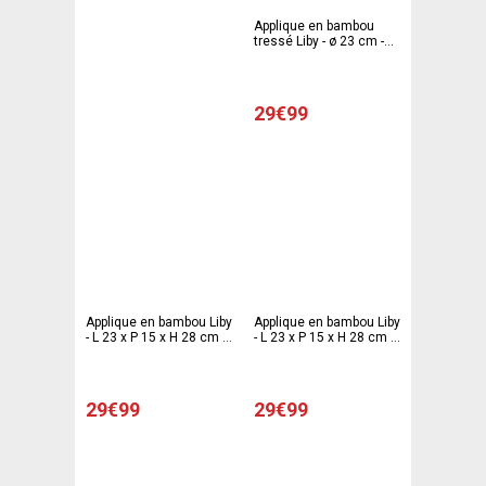
Applique en bambou
tressé Liby - ø 23 cm -
ATMOSPHERA
29€99
Applique en bambou Liby
Applique en bambou Liby
- L 23 x P 15 x H 28 cm -
- L 23 x P 15 x H 28 cm -
Noir et beige -
Noir - ATMOSPHERA
ATMOSPHERA
29€99
29€99