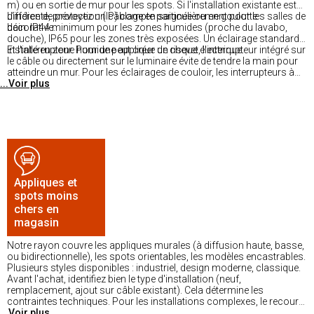
m) ou en sortie de mur pour les spots. Si l'installation existante est
différente, prévoyez un câblage en saignée ou en goulotte
L'indice de protection (IP) compte particulièrement pour les salles de
décorative.
bain. IP44 minimum pour les zones humides (proche du lavabo,
douche), IP65 pour les zones très exposées. Un éclairage standard
installé en zone humide peut créer un risque électrique.
Et l'interrupteur. Pour une applique de chevet, l'interrupteur intégré sur
le câble ou directement sur le luminaire évite de tendre la main pour
atteindre un mur. Pour les éclairages de couloir, les interrupteurs à
...Voir plus
plusieurs points (va-et-vient) facilitent l'usage.
Appliques et
spots moins
chers en
magasin
Notre rayon couvre les appliques murales (à diffusion haute, basse,
ou bidirectionnelle), les spots orientables, les modèles encastrables.
Plusieurs styles disponibles : industriel, design moderne, classique.
Avant l'achat, identifiez bien le type d'installation (neuf,
remplacement, ajout sur câble existant). Cela détermine les
contraintes techniques. Pour les installations complexes, le recours
...Voir plus
à un électricien qualifié reste recommandé. Nos équipes en magasin