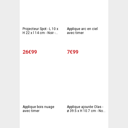
Projecteur Spot - L 10 x
Applique arc en ciel
H 22 x l 14 cm - Noir -
avec timer
PARTY TIME
26€99
7€99
Applique bois nuage
Applique ajourée Olas -
avec timer
ø 39.5 x H 10.7 cm - Noir
- ATMOSPHERA