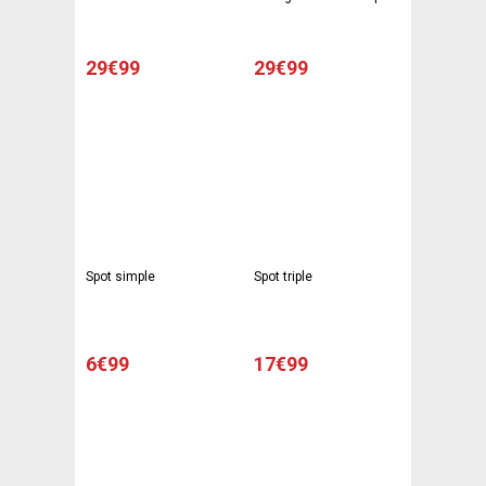
mat
16 x 16 x H 18 cm - Noir
ou blanc
29€99
29€99
Spot simple
Spot triple
6€99
17€99