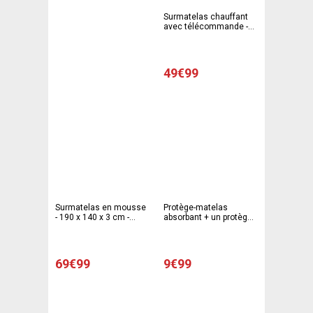
Surmatelas chauffant
avec télécommande -
140 x 150 cm - Blanc
49€99
Surmatelas en mousse
Protège-matelas
- 190 x 140 x 3 cm -
absorbant + un protège-
Blanc
oreiller offert - 90 x 190
cm - Blanc
69€99
9€99