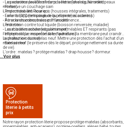
- La protection lavable s'interpose et se lave régulièrement
- Les acariens prolifèrent dans la literie (chaleur, humidité, peaux
- Préserve un couchage sain
mortes)
- Protections anti-acariens (housses intégrales, traitements)
L'imperméabilité. Pour qui :
- Laver à 60°C (température qui élimine les acariens)
- Enfants (apprentissage de la propreté, accidents)
- Aérer la chambre, baisser l'humidité
- Personnes concernées par l'incontinence
- Protection contre tout liquide (boisson renversée, maladie)
L'entretien :
- Les modèles modernes sont imperméables ET respirants (pas
- Lavable en machine (régulièrement)
l'effet plastique inconfortable d'autrefois)
- Imperméable : respecter la température (la membrane peut craindre
la chaleur excessive)
La protection du matelas neuf. Mettre une protection dès l'achat d'un
- Bien sécher
matelas neuf (le préserve dès le départ, prolonge nettement sa durée
de vie).
L'ordre : matelas ? protège-matelas ? drap-housse ? dormeur.
...Voir plus
Protection
literie à petits
prix
Notre rayon protection literie propose protège-matelas (absorbants,
imperméables, anti-acariens), protège-oreillers, alèses bébé, toutes