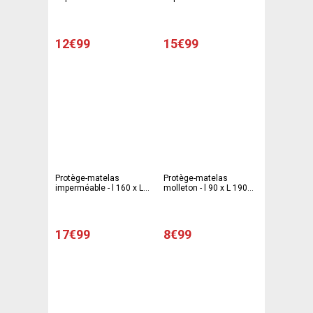
190 cm - Blanc
190 cm - Blanc
12€99
15€99
Protège-matelas
Protège-matelas
imperméable - l 160 x L
molleton - l 90 x L 190
200 cm - Blanc
cm - Blanc
17€99
8€99