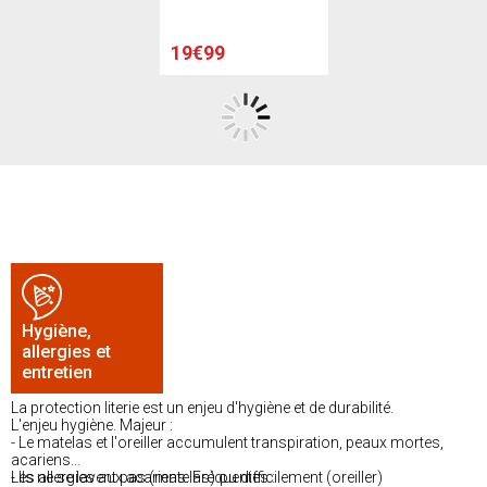
19€99
Hygiène,
allergies et
entretien
La protection literie est un enjeu d'hygiène et de durabilité.
L'enjeu hygiène. Majeur :
- Le matelas et l'oreiller accumulent transpiration, peaux mortes,
acariens
- Ils ne se lavent pas (matelas) ou difficilement (oreiller)
Les allergies aux acariens. Fréquentes :