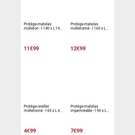
Protège-matelas
Protège-matelas
molleton - l 140 x L 190
molletonné - l 160 x L
cm - Blanc
200 cm - Blanc
11€99
12€99
Protège-oreiller
Protège-matelas
molletonné - l 65 x L 65
imperméable - l 90 x L
cm - Blanc
190 cm - Blanc
4€99
7€99