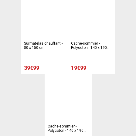
Surmatelas chauffant -
Cache-sommier -
80 x 150 cm
Polycoton - 140 x 190
cm - Gris et violet
39€99
19€99
Cache-sommier -
Polycoton - 140 x 190
cm - Marron ou beige