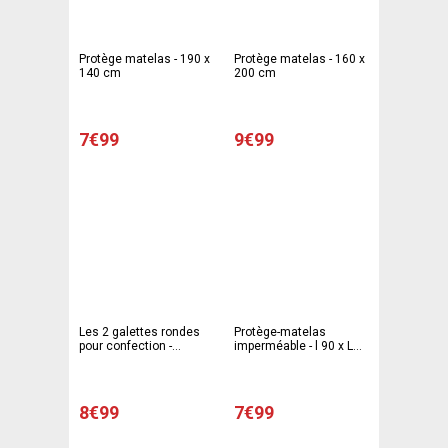
Protège matelas - 190 x
Protège matelas - 160 x
140 cm
200 cm
7€99
9€99
Les 2 galettes rondes
Protège-matelas
pour confection -
imperméable - l 90 x L
Mousse polyéther -
190 cm - Blanc
Diamètre 38 cm - Blanc
8€99
7€99