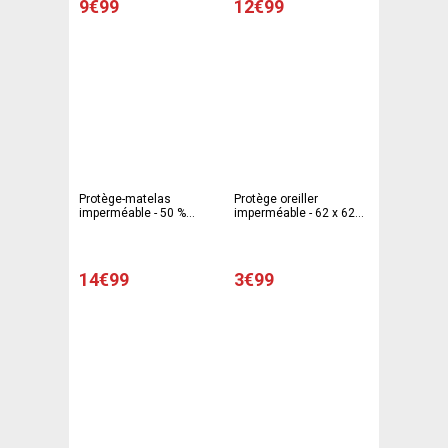
9€99
12€99
Protège-matelas
Protège oreiller
imperméable - 50 %
imperméable - 62 x 62
polyester - 50 % coton -
cm
160 x 200 cm - Blanc
14€99
3€99