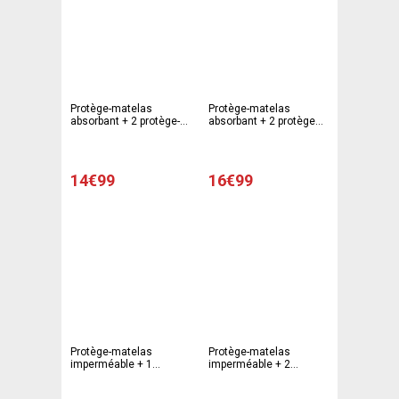
Protège-matelas
Protège-matelas
absorbant + 2 protège-
absorbant + 2 protèges-
oreillers offerts - 140 x
oreiller offerts - 160 x
190 cm - Blanc
200 cm - Blanc
14€99
16€99
Protège-matelas
Protège-matelas
imperméable + 1
imperméable + 2
protège-oreiller offert -
protège-oreillers offerts
90 x 190 cm - blanc
- 140 x 190 cm - blanc