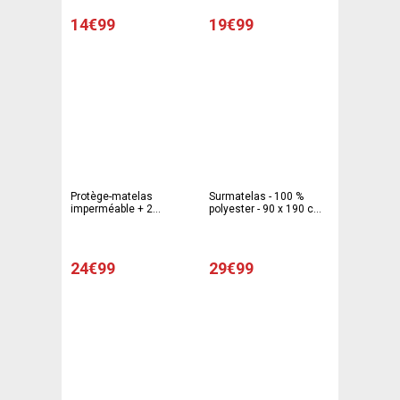
14€99
19€99
Protège-matelas
Surmatelas - 100 %
imperméable + 2
polyester - 90 x 190 cm -
protège-oreillers offerts
Blanc
- 160 x 200 cm - blanc
24€99
29€99