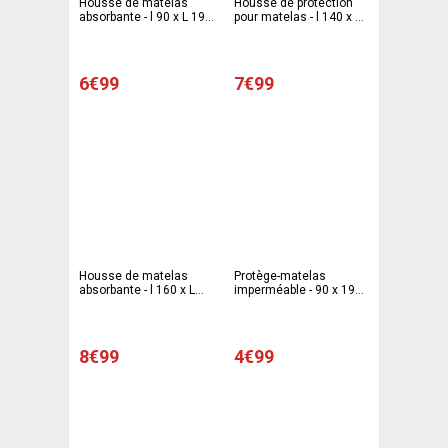
Housse de matelas
Housse de protection
absorbante - l 90 x L 190
pour matelas - l 140 x L
cm - Blanc
190 cm - Blanc
6€99
7€99
Housse de matelas
Protège-matelas
absorbante - l 160 x L
imperméable - 90 x 190
200 cm - Blanc
cm - Différentes tailles -
Blanc
8€99
4€99