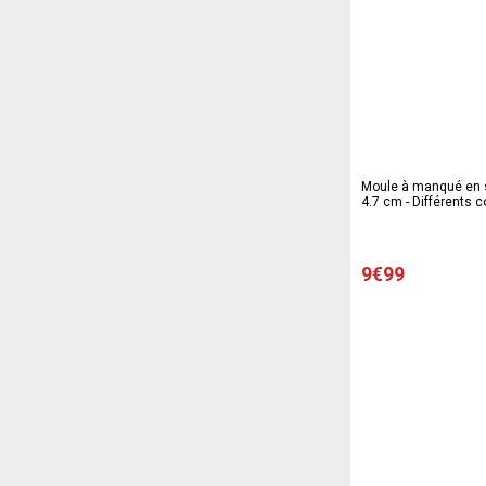
Moule à manqué en si
4.7 cm - Différents co
ou gris
9€99