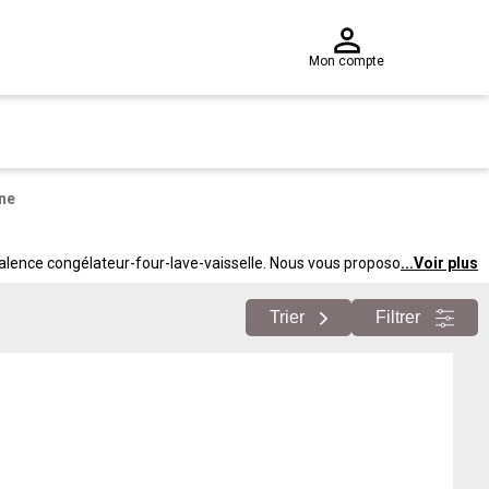
Mon compte
ne
valence congélateur-four-lave-vaisselle. Nous vous proposons des
...
Voir plus
ux. Pour pâtisser facilement et avec créativité.
Trier
Filtrer