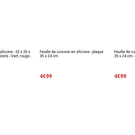
licone - 32 x 26 x
Feuille de cuisson en silicone - plaque
Feuille de c
loris - Vert, rouge
35 x 24 cm
35 x 24 cm 
4€99
4€99