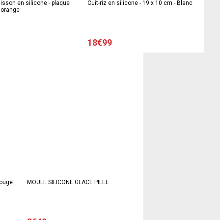
uisson en silicone - plaque
Cuit-riz en silicone - 19 x 10 cm - Blanc
 orange
18€99
Rouge
MOULE SILICONE GLACE PILEE