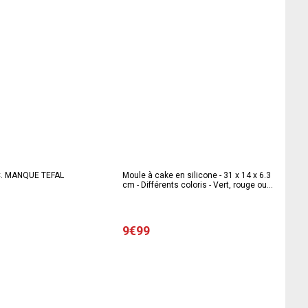
C. MANQUE TEFAL
Moule à cake en silicone - 31 x 14 x 6.3
cm - Différents coloris - Vert, rouge ou
gris
9€99