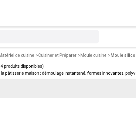
Matériel de cuisine
Cuisiner et Préparer
Moule cuisine
Moule silico
34 produits disponibles)
né la pâtisserie maison : démoulage instantané, formes innovantes, poly
ers dans toutes les formes : rectangulaires, ronds, à empreintes, origina