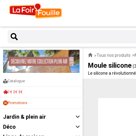
Tous nos produits
Moule silicone
(
Le silicone a révolution
moules en silicone pas ch
Catalogue
1€ 2€ 3€
Promotions
Jardin & plein air
Déco