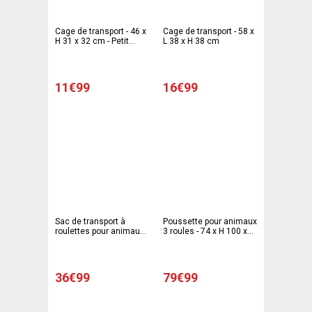
Cage de transport - 46 x
Cage de transport - 58 x
H 31 x 32 cm - Petit
L 38 x H 38 cm
modèle
11€99
16€99
Sac de transport à
Poussette pour animaux
roulettes pour animaux -
3 roules - 74 x H 100 x
38 x H 50 x 26 cm - Noir -
47 cm - Bleu et noir
SPOT&FLASH
36€99
79€99