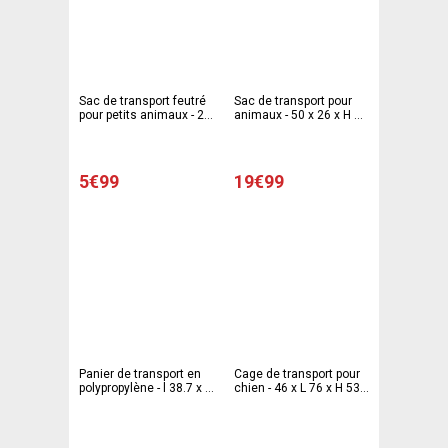
Sac de transport feutré
Sac de transport pour
pour petits animaux - 22
animaux - 50 x 26 x H 29
x 46 x 26 cm - Gris
cm
foncé
5€99
19€99
Panier de transport en
Cage de transport pour
polypropylène - l 38.7 x L
chien - 46 x L 76 x H 53
53.3 x H 33.3 cm - Gris -
cm - SPOT&FLASH
CURVER