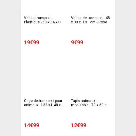
Valise transport -
Valise de transport - 48
Plastique - 50 x 34 x H
x 33 x H 31 cm - Rose
31 cm - Bleu et noir ou
rouge et noir
19€99
9€99
Cage de transport pour
Tapis animaux
animaux - l 32 x L 48 x H
modulable - 70 x 60 cm -
31 cm - Bleu - Gris
Différents coloris
14€99
12€99