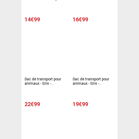
Longueur 39 cm -
33 cm - Gris -
Marron
SPOT&FLASH
14€99
16€99
Sac de transport pour
Sac de transport pour
animaux - Gris -
animaux - Gris -
SPOT&FLASH
SPOT&FLASH
22€99
19€99