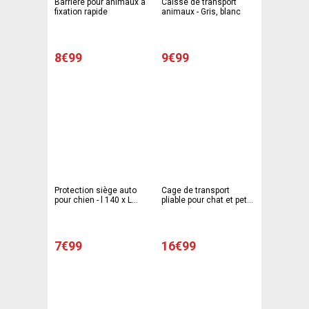
Barrière pour animaux à
Caisse de transport
fixation rapide
animaux - Gris, blanc
8€99
9€99
Protection siège auto
Cage de transport
pour chien - l 140 x L
pliable pour chat et petit
147 cm - Noir -
chien
SPOT&FLASH
7€99
16€99