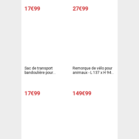
17€99
27€99
Sac de transport
Remorque de vélo pour
bandoulière pour
animaux - L 137 x H 94 x
animaux - L 45 x H 12 x l
l 71 cm - Noir, rouge
28 cm - Gris, bleu
17€99
149€99