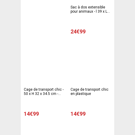
Sac à dos extensible
pour animaux - l 39 x L
30 x H 41 cm - Noir -
SPOT&FLASH
24€99
Cage de transport chic -
Cage de transport chic
50 x H 32 x 34.5 cm -
en plastique
Beige, blanc
14€99
14€99