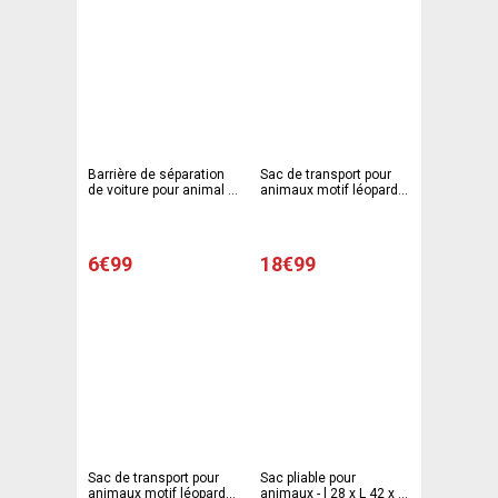
Barrière de séparation
Sac de transport pour
de voiture pour animal -
animaux motif léopard-
27 x 30 x 4 cm - Noir
Longueur 45 cm -
Marron
6€99
18€99
Sac de transport pour
Sac pliable pour
animaux motif léopard-
animaux - l 28 x L 42 x H