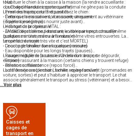
tous
- Habituer le chien à la caisse à la maison (la rendre accueillante :
- Le Code de la route impose que l'animal ne gêne pas la conduite
couchage, friandises, porte ouverte)
- Premiers trajets courts et positifs
Le mal des transports. Fréquent chez le chien :
- Éviter que la caisse ne soit associée uniquement au vétérinaire
- Certains chiens salivent, vomissent, stressent
(expérience négative)
- Trajets à jeun (ne pas nourrir juste avant)
- Habituation progressive
Le danger de la chaleur. VITAL :
- En cas de problème persistant, le vétérinaire peut conseiller
- JAMAIS de chien seul dans une voiture par temps chaud (même
(solutions anti-stress ou anti-nausée)
quelques minutes, même à l'ombre, même vitres entrouvertes. La
température monte très vite et c'est MORTEL)
Le confort du trajet :
- Le coup de chaleur tue en quelques minutes
- Couchage familier dans la caisse (rassure)
- Eau disponible pour les longs trajets (pauses)
- Pauses régulières (toutes les 2h environ : boire, se dégourdir,
L'usage multiple de la caisse. Au-delà du transport :
éliminer)
- Espace rassurant à la maison (certains chiens y trouvent refuge)
- Aération suffisante
- Utile en convalescence (repos forcé)
- Lors de séjours (pension, famille, repère familier)
La différence avec le chat. Le chien voyage souvent (promenades en
voiture, sorties) et peut s'habituer à apprécier le transport. Le chat
associe généralement le transport au stress (vétérinaire) et a besoin
...Voir plus
d'une caisse particulièrement rassurante. Les approches diffèrent
selon l'espèce.
Caisses et
cages de
transport en