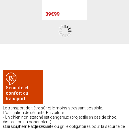
39€99
Sécurité et
confort du
transport
Le transport doit être sûr et le moins stressant possible.
L'obligation de sécurité. En voiture :
- Un chien non attaché est dangereux (projectile en cas de choc,
distraction du conducteur)
- Caisse, harnais de sécurité ou grille obligatoires pour la sécurité de
L'habituation. Progressive :