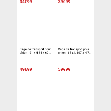
34€99
39€99
Cage de transport pour
Cage de transport pour
chien - 91 x H 66 x 60
chien - 68 x L 107 x H 77
cm (Taille M) - Noir
cm - SPOT&FLASH
49€99
59€99