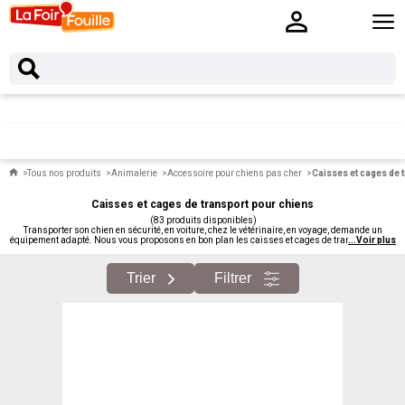
Tous nos produits
Animalerie
Accessoire pour chiens pas cher
Caisses et cages de 
Caisses et cages de transport pour chiens
(83 produits disponibles)
Transporter son chien en sécurité, en voiture, chez le vétérinaire, en voyage, demande un
équipement adapté. Nous vous proposons en bon plan les caisses et cages de transport : tous
...
Voir plus
formats, du petit chien au grand.
Trier
Filtrer