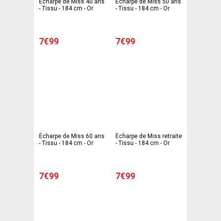
Écharpe de Miss 40 ans
Écharpe de Miss 50 ans
- Tissu - 184 cm - Or
- Tissu - 184 cm - Or
7€99
7€99
Écharpe de Miss 60 ans
Écharpe de Miss retraite
- Tissu - 184 cm - Or
- Tissu - 184 cm - Or
7€99
7€99