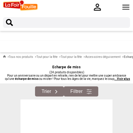
Tous nos produits
Tout pour la fête
Tout pour la fête
Accessoires déguisement
Echar
Echarpe de miss
(24 produits disponibles)
Pour un anniversaire ou un départ en retraite, rien de tel pour mettre une super ambiance
qu'une
écharpe de miss
ou mister ! Pour tous les âges de la vie, marquez le coup avec cette
...
Voir plus
écharpe ; vous ne manquerez pas d'amuser la galerie avec cet accessoire rigolo !
Trier
Filtrer