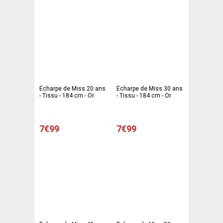
Écharpe de Miss 20 ans
Écharpe de Miss 30 ans
- Tissu - 184 cm - Or
- Tissu - 184 cm - Or
7€99
7€99