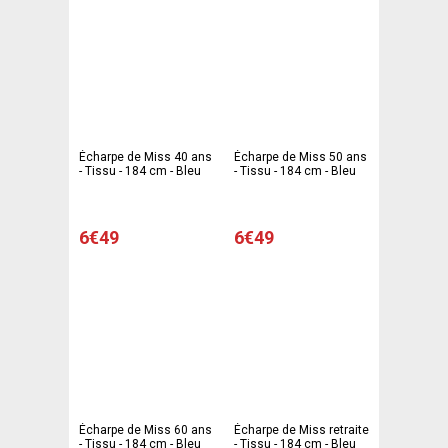
Écharpe de Miss 40 ans
Écharpe de Miss 50 ans
- Tissu - 184 cm - Bleu
- Tissu - 184 cm - Bleu
6€49
6€49
Écharpe de Miss 60 ans
Écharpe de Miss retraite
- Tissu - 184 cm - Bleu
- Tissu - 184 cm - Bleu