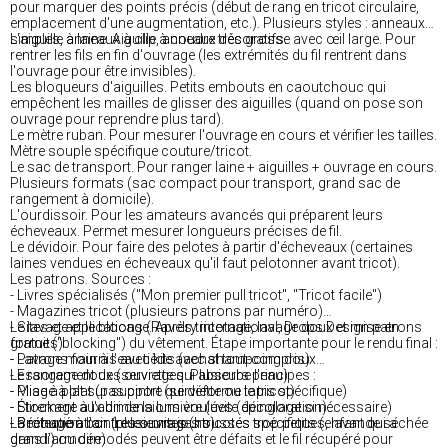
pour marquer des points précis (début de rang en tricot circulaire,
emplacement d'une augmentation, etc.). Plusieurs styles : anneaux
simples, anneaux à clip, anneaux décoratifs.
L'aiguille à laine. Aiguille à coudre très grosse avec œil large. Pour
rentrer les fils en fin d'ouvrage (les extrémités du fil rentrent dans
l'ouvrage pour être invisibles).
Les bloqueurs d'aiguilles. Petits embouts en caoutchouc qui
empêchent les mailles de glisser des aiguilles (quand on pose son
ouvrage pour reprendre plus tard).
Le mètre ruban. Pour mesurer l'ouvrage en cours et vérifier les tailles.
Mètre souple spécifique couture/tricot.
Le sac de transport. Pour ranger laine + aiguilles + ouvrage en cours.
Plusieurs formats (sac compact pour transport, grand sac de
rangement à domicile).
L'ourdissoir. Pour les amateurs avancés qui préparent leurs
écheveaux. Permet mesurer longueurs précises de fil.
Le dévidoir. Pour faire des pelotes à partir d'écheveaux (certaines
laines vendues en écheveaux qu'il faut pelotonner avant tricot).
Les patrons. Sources :
- Livres spécialisés ("Mon premier pull tricot", "Tricot facile")
- Magazines tricot (plusieurs patrons par numéro)
- Sites et applications (Ravelry international, Drops Design patrons
Le lavage et le blocage. Après tricotage, lavage doux et mise en
gratuits)
forme ("blocking") du vêtement. Étape importante pour le rendu final :
- Patrons fournis avec kits (achat tout-compris)
- Lavage main à l'eau tiède avec shampoing doux
- Essorage doux (serviette qui absorbe l'eau)
Le rangement des ouvrages. Plusieurs principes :
- Mise à plat sur support (serviette ou tapis spécifique)
- Pliage à plat (pas cintre qui déforme le tricot)
- Étirement aux dimensions voulues (épinglage si nécessaire)
- Stockage à l'abri de la lumière (évite décoloration)
- Séchage à l'air (plusieurs jours)
- Protection contre les mites (housses spécifiques, lavande séchée
La récupération. Les ouvrages tricotés trop petits (enfant qui a
dans l'armoire)
grandi) ou démodés peuvent être défaits et le fil récupéré pour