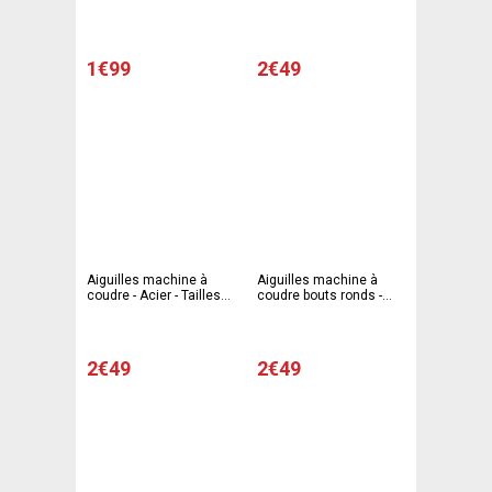
- Gris
1€99
2€49
Aiguilles machine à
Aiguilles machine à
coudre - Acier - Tailles
coudre bouts ronds -
assorties - Gris
Acier - Tailles assorties
- Gris
2€49
2€49