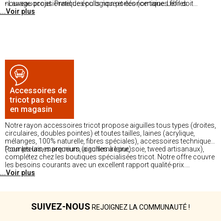
- Lavage occasionnel des pulls non portés (certaines fibres
nouveau projet. Pratique écologique et économique. Le fil doit
...Voir plus
naturelles se dégradent à long terme sans lavage)
souvent être lavé puis remis à plat (défaire les boucles compactes
du tricot passé).
Accessoires de
tricot pas chers
en magasin
Notre rayon accessoires tricot propose aiguilles tous types (droites,
circulaires, doubles pointes) et toutes tailles, laines (acrylique,
mélanges, 100% naturelle, fibres spéciales), accessoires techniques
(compteurs, marqueurs, aiguilles à laine).
Pour les laines premium (cachemire pur, soie, tweed artisanaux),
complétez chez les boutiques spécialisées tricot. Notre offre couvre
les besoins courants avec un excellent rapport qualité-prix.
...Voir plus
Disponible dans nos magasins.
SUIVEZ-NOUS
REJOIGNEZ LA COMMUNAUTÉ !