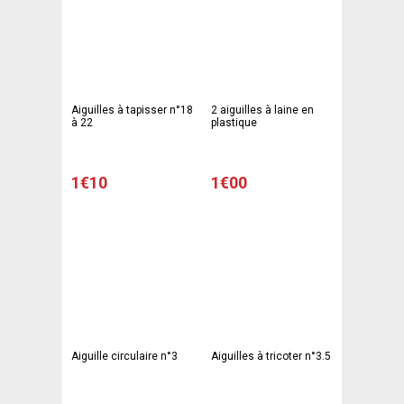
Aiguilles à tapisser n°18
2 aiguilles à laine en
à 22
plastique
1€10
1€00
Aiguille circulaire n°3
Aiguilles à tricoter n°3.5