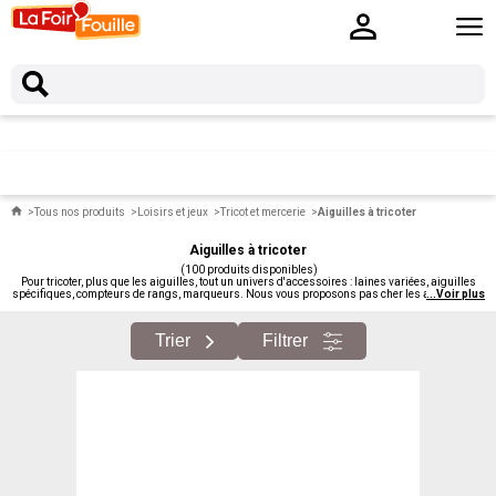
Tous nos produits
Loisirs et jeux
Tricot et mercerie
Aiguilles à tricoter
Aiguilles à tricoter
(100 produits disponibles)
Pour tricoter, plus que les aiguilles, tout un univers d'accessoires : laines variées, aiguilles
spécifiques, compteurs de rangs, marqueurs. Nous vous proposons pas cher les accessoires
...
Voir plus
de tricot : aiguilles, laines, accessoires techniques.
Trier
Filtrer