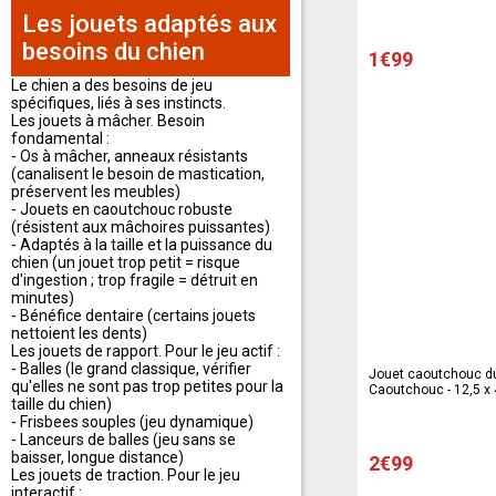
Les jouets adaptés aux
besoins du chien
1€99
Le chien a des besoins de jeu
spécifiques, liés à ses instincts.
Les jouets à mâcher. Besoin
fondamental :
- Os à mâcher, anneaux résistants
(canalisent le besoin de mastication,
préservent les meubles)
- Jouets en caoutchouc robuste
(résistent aux mâchoires puissantes)
- Adaptés à la taille et la puissance du
chien (un jouet trop petit = risque
d'ingestion ; trop fragile = détruit en
minutes)
- Bénéfice dentaire (certains jouets
nettoient les dents)
Les jouets de rapport. Pour le jeu actif :
- Balles (le grand classique, vérifier
Jouet caoutchouc dur
qu'elles ne sont pas trop petites pour la
Caoutchouc - 12,5 x 
taille du chien)
- Frisbees souples (jeu dynamique)
- Lanceurs de balles (jeu sans se
baisser, longue distance)
2€99
Les jouets de traction. Pour le jeu
interactif :