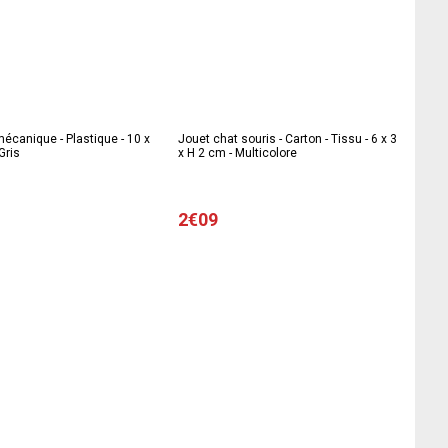
écanique - Plastique - 10 x
Jouet chat souris - Carton - Tissu - 6 x 3
Gris
x H 2 cm - Multicolore
2€09