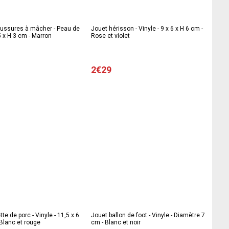
aussures à mâcher - Peau de
Jouet hérisson - Vinyle - 9 x 6 x H 6 cm -
 5 x H 3 cm - Marron
Rose et violet
2€29
te de porc - Vinyle - 11,5 x 6
Jouet ballon de foot - Vinyle - Diamètre 7
 Blanc et rouge
cm - Blanc et noir