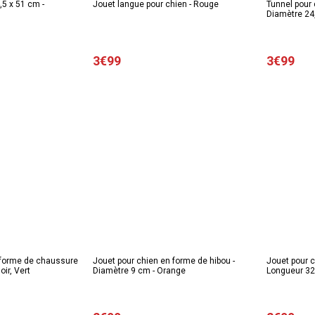
,5 x 51 cm -
Jouet langue pour chien - Rouge
Tunnel pour
Diamètre 24
3€99
3€99
 forme de chaussure
Jouet pour chien en forme de hibou -
Jouet pour c
oir, Vert
Diamètre 9 cm - Orange
Longueur 32