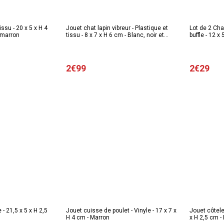
issu - 20 x 5 x H 4
Jouet chat lapin vibreur - Plastique et
Lot de 2 Ch
 marron
tissu - 8 x 7 x H 6 cm - Blanc, noir et
buffle - 12 x
marron
2€99
2€29
 - 21,5 x 5 x H 2,5
Jouet cuisse de poulet - Vinyle - 17 x 7 x
Jouet côtelet
H 4 cm - Marron
x H 2,5 cm -