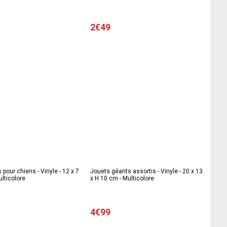
2€49
 pour chiens - Vinyle - 12 x 7
Jouets géants assortis - Vinyle - 20 x 13
ulticolore
x H 10 cm - Multicolore
4€99