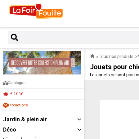
Tous nos produits
Jouets pour chi
Les jouets ne sont pas un
pour chiens : mastication,
Catalogue
1€ 2€ 3€
Promotions
Jardin & plein air
Déco