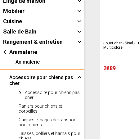
Linge de maison
Mobilier
Cuisine
Salle de Bain
Rangement & entretien
Jouet chat - Sisal - 1
Multicolore
Animalerie
Animalerie
2€89
Accessoire pour chiens pas
cher
Accessoire pour chiens pas
cher
Paniers pour chiens et
corbeilles
Caisses et cages de transport
pour chiens
Laisses, colliers et harnais pour
chiens