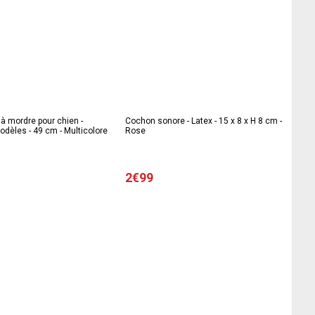
à mordre pour chien -
Cochon sonore - Latex - 15 x 8 x H 8 cm -
odèles - 49 cm - Multicolore
Rose
2€99