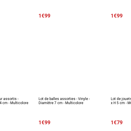
1€99
1€99
 assortis -
Lot de balles assorties - Vinyle -
Lot de jouets
4 cm - Multicolore
Diamètre 7 cm - Multicolore
x H 5 cm - M
1€99
1€79