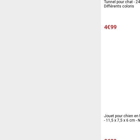
Tunnel pour chat - 24
Différents coloris
4€99
Jouet pour chien en
- 11,5 x 7,5 x 6 cm - N