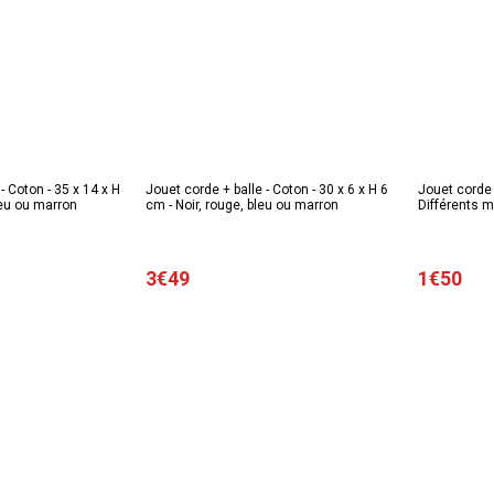
 Coton - 35 x 14 x H
Jouet corde + balle - Coton - 30 x 6 x H 6
Jouet corde 
leu ou marron
cm - Noir, rouge, bleu ou marron
Différents m
3€49
1€50