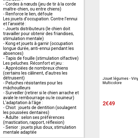
- Cordes à nœuds (jeu de tir à la corde
maître-chien, ou entre chiens)
- Renforce le lien, défoule
Les jouets d'occupation. Contre l'ennui
et l'anxiété :
- Jouets distributeurs (le chien doit
travailler pour obtenir des friandises,
stimulation mentale)
- Kong et jouets à garnir (occupation
longue durée, anti-ennui pendant les
absences)
- Tapis de fouille (stimulation olfactive)
Les peluches. Réconfort et jeu :
- Appréciées de nombreux chiens
(certains les câlinent, d'autres les
détruisent)
Jouet légumes - Vinyl
- Peluches résistantes pour les
Multicolore
mâchouilleurs
- Surveiller (retirer si le chien arrache et
avale le rembourrage ou le couineur)
L'adaptation à l'âge :
2€49
- Chiot : jouets de dentition (soulagent
les poussées dentaires)
- Adulte : selon ses préférences
(mastication, rapport, réflexion)
- Senior : jouets plus doux, stimulation
mentale adaptée