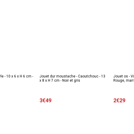
e - 10 x 6 x H 6 cm -
Jouet dur moustache - Caoutchouc - 13
Jouet os - Vi
x 8 x H 7 cm - Noir et gris
Rouge, marr
3€49
2€29