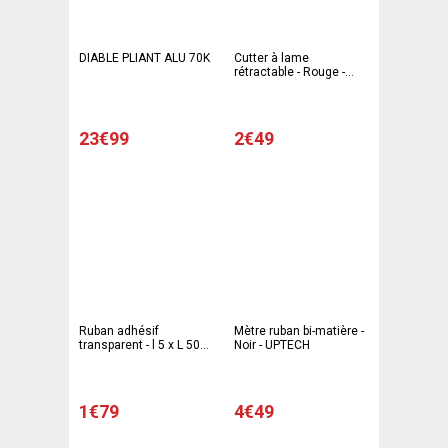
DIABLE PLIANT ALU 70K
Cutter à lame
rétractable - Rouge -
Noir - UPTECH
23€99
2€49
Ruban adhésif
Mètre ruban bi-matière -
transparent - l 5 x L 5000
Noir - UPTECH
cm - Transparent
1€79
4€49