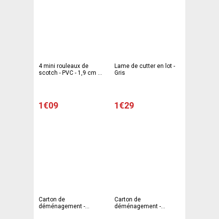
4 mini rouleaux de
Lame de cutter en lot -
scotch - PVC - 1,9 cm x
Gris
3,6 m - Différents
coloris
1€09
1€29
Carton de
Carton de
déménagement -
déménagement -
Marron
Marron