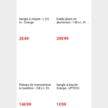
Sangle à cliquet - L 4.5
Diable pliant en
m - Orange
aluminium - l 38 x L 41 x
H 99 cm - Gris - Noir
2€49
29€99
Plateau de manutention
Sangle à boucle -
à roulettes - l 58 x L 29 x
Orange - UPTECH
H 11 cm - Marron - Noir -
UPTECH
14€99
1€99