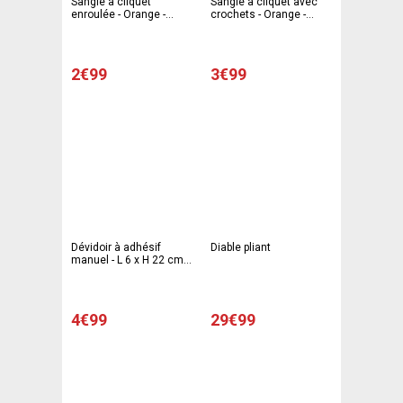
Sangle à cliquet
Sangle à cliquet avec
enroulée - Orange -
crochets - Orange -
UPTECH
UPTECH
2€99
3€99
Dévidoir à adhésif
Diable pliant
manuel - L 6 x H 22 cm -
Multicolore - UPTECH
4€99
29€99