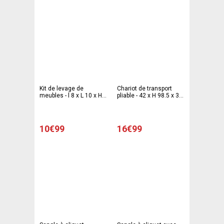
Kit de levage de
Chariot de transport
meubles - l 8 x L 10 x H
pliable - 42 x H 98.5 x 37
34 cm - Bleu - Jaune
cm - Noir
10€99
16€99