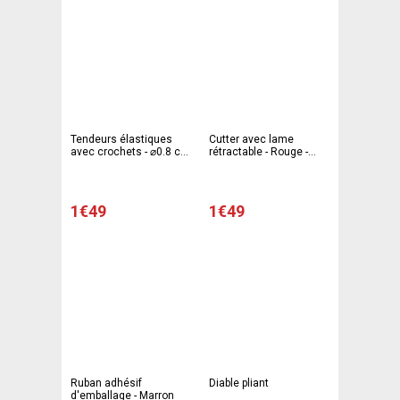
Tendeurs élastiques
Cutter avec lame
avec crochets - ⌀0.8 cm
rétractable - Rouge -
- Bleu - Jaune - UPTECH
UPTECH
1€49
1€49
Ruban adhésif
Diable pliant
d'emballage - Marron