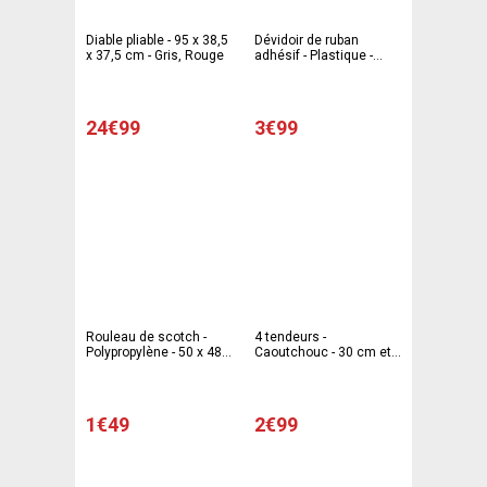
Diable pliable - 95 x 38,5
Dévidoir de ruban
x 37,5 cm - Gris, Rouge
adhésif - Plastique -
29,5 x 16 x 4 - Noir
24€99
3€99
Rouleau de scotch -
4 tendeurs -
Polypropylène - 50 x 48
Caoutchouc - 30 cm et
mm - Marron
60 cm - Rouge et jaune
1€49
2€99