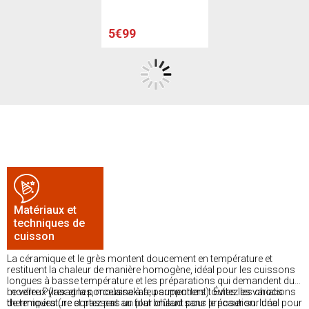
5€99
Matériaux et
techniques de
cuisson
La céramique et le grès montent doucement en température et
restituent la chaleur de manière homogène, idéal pour les cuissons
longues à basse température et les préparations qui demandent du
moelleux (lasagnes, moussakas, parmentiers). Évitez les chocs
Le verre Pyrex et la porcelaine à feu supportent toutes les variations
thermiques (ne sortez pas un plat brûlant pour le poser sur une
de température et passent au four chaud sans précaution. Idéal pour