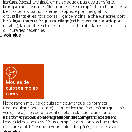
surface froide humide).
les usages quotidiens où on ne se soucie pas des transferts
brusques.
Le métal (acier émaillé, tôle) monte vite en température et caramélise
bien les bords, particulièrement apprécié pour les gratins
croustillants et les rôtis dorés. Il garde moins la chaleur après sortie
du four, ce qui peut être un avantage (refroidissement rapide pour
Pour les cuissons longues à très basse température (confits,
servir).
mijotés), la cocotte en fonte émaillée reste imbattable. Lourde mais
qui dure des décennies.
...Voir plus
Moules de
cuisson moins
chers
Notre rayon moules de cuisson couvre tous les formats
(rectangulaire, ovale, carré) et toutes les matières (céramique, grès,
verre, métal). Les coloris vont du blanc classique aux tons
saisonniers, pour un service du four directement à la table.
Pour un foyer, deux plats à gratin (un petit, un grand) couvrent
l'essentiel des besoins. Vous compléterez selon vos habitudes
culinaires : plat à terrine si vous faites des pâtés, cocotte si vous
...Voir plus
mijotez, plat à rôtir grande taille pour les fêtes. Disponible dans nos