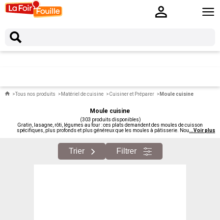
Tous nos produits
Matériel de cuisine
Cuisiner et Préparer
Moule cuisine
Moule cuisine
(303 produits disponibles)
Gratin, lasagne, rôti, légumes au four : ces plats demandent des moules de cuisson
spécifiques, plus profonds et plus généreux que les moules à pâtisserie. Nous vous
...
Voir plus
proposons des moules de cuisson moins chers dans plusieurs matériaux : céramique, grès,
verre, métal. Pour les plats salés du quotidien et les grandes tablées.
Trier
Filtrer