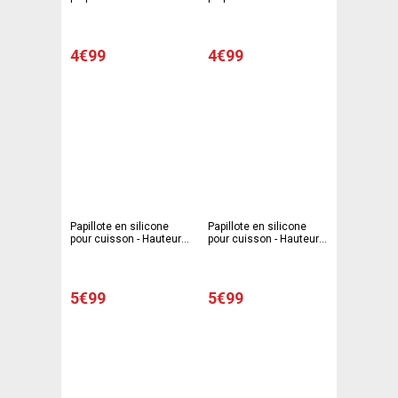
33 x 33 cm - Gris
33 x 33 cm - rose
4€99
4€99
Papillote en silicone
Papillote en silicone
pour cuisson - Hauteur
pour cuisson - Hauteur
26 cm
26 cm - Gris
5€99
5€99