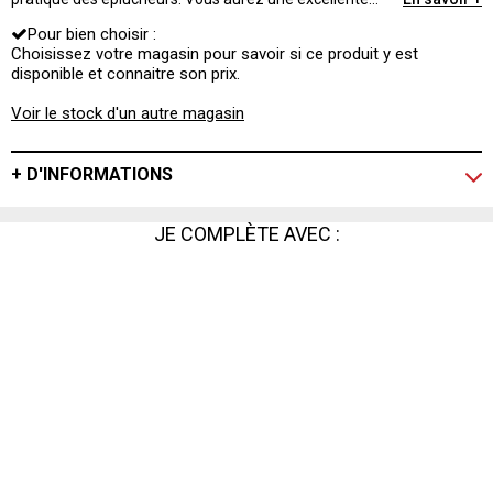
prise en main. Sa lame épouse parfaitement la forme
Pour bien choisir :
des légumes pour éplucher rapidement et facilement.
Choisissez votre magasin pour savoir si ce produit y est
disponible et connaitre son prix.
Voir le stock d'un autre magasin
+ D'INFORMATIONS
JE COMPLÈTE AVEC :