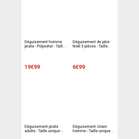
Déguisement homme
Déguisement de père
pirate - Polyester - Taille
Noël 3 pièces - Taille
adulte - Rouge, noir,
adulte
blanc et marron
19€99
6€99
Déguisement pirate
Déguisement clown
adulte - Taille unique -
homme - Taille unique -
Noir, Marron
Multicolore