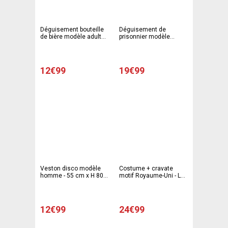
Déguisement bouteille
Déguisement de
de bière modèle adulte -
prisonnier modèle
Taille unique - Vert,
adulte - Taille unique -
Blanc
Noir, blanc
12€99
19€99
Veston disco modèle
Costume + cravate
homme - 55 cm x H 80
motif Royaume-Uni - L
cm - Différents coloris
50 x H 180 cm - Bleu,
Blanc, Rouge
12€99
24€99