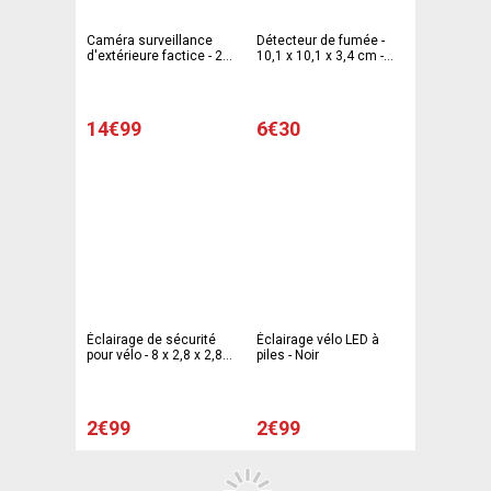
Caméra surveillance
Détecteur de fumée -
d'extérieure factice - 20
10,1 x 10,1 x 3,4 cm -
x 16,5 x 8 cm - gris
blanc
14€99
6€30
Éclairage de sécurité
Éclairage vélo LED à
pour vélo - 8 x 2,8 x 2,8
piles - Noir
cm - différents coloris
2€99
2€99