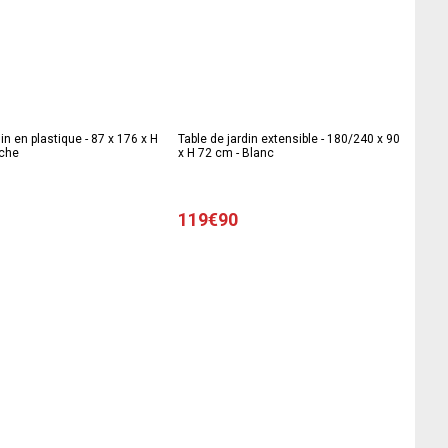
in en plastique - 87 x 176 x H
Table de jardin extensible - 180/240 x 90
nche
x H 72 cm - Blanc
119€90