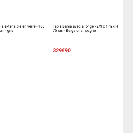
ia extensible en verre - 160
Table Bahia avec allonge - 2/3 x 1 m x H
cm - gris
75 cm - Beige champagne
329€90