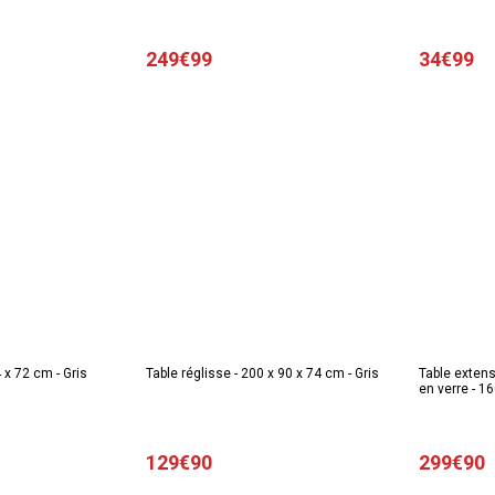
249€99
34€99
 x 72 cm - Gris
Table réglisse - 200 x 90 x 74 cm - Gris
Table extens
en verre - 1
Noir
129€90
299€90