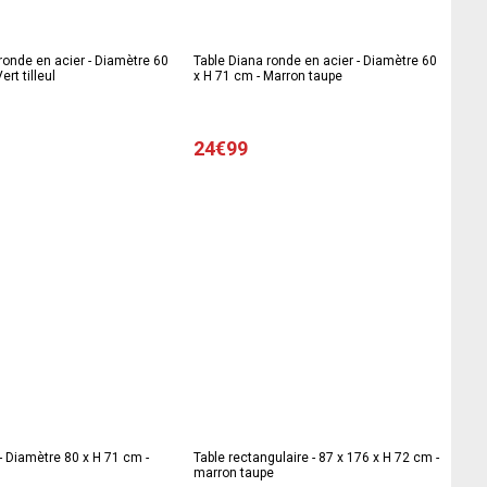
ronde en acier - Diamètre 60
Table Diana ronde en acier - Diamètre 60
ert tilleul
x H 71 cm - Marron taupe
24€99
 - Diamètre 80 x H 71 cm -
Table rectangulaire - 87 x 176 x H 72 cm -
marron taupe