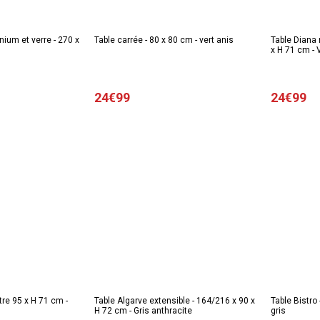
nium et verre - 270 x
Table carrée - 80 x 80 cm - vert anis
Table Diana 
x H 71 cm - V
24€99
24€99
tre 95 x H 71 cm -
Table Algarve extensible - 164/216 x 90 x
Table Bistro
H 72 cm - Gris anthracite
gris