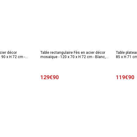
cier décor
Table rectangulaire Fès en acier décor
Table platea
 90 x H 72 cm -
mosaïque - 120 x 70 x H 72 cm - Blanc,
85 x H 71 cm
noir
129€90
119€90