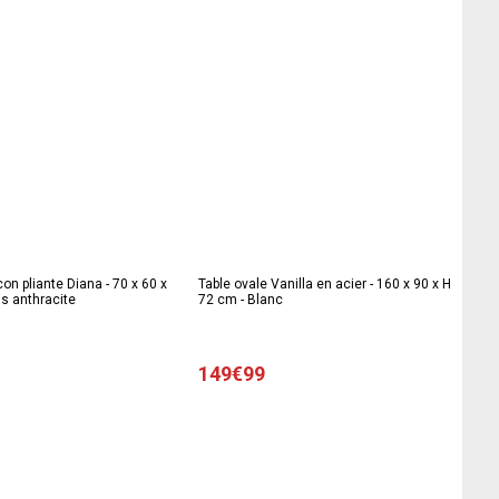
con pliante Diana - 70 x 60 x
Table ovale Vanilla en acier - 160 x 90 x H
is anthracite
72 cm - Blanc
149€99