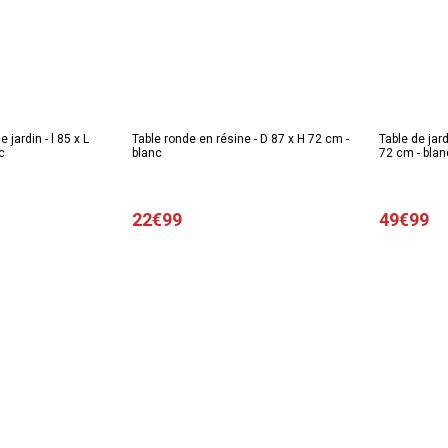
 jardin - l 85 x L
Table ronde en résine - D 87 x H 72 cm -
Table de jard
c
blanc
72 cm - bla
22€99
49€99