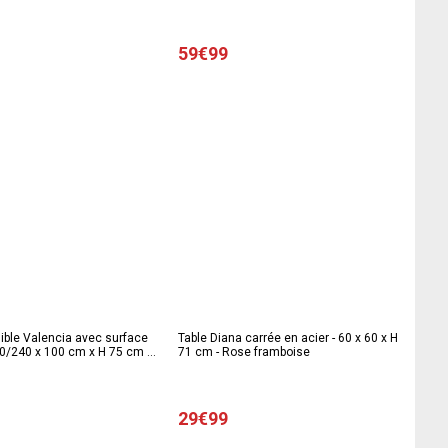
59€99
ible Valencia avec surface
Table Diana carrée en acier - 60 x 60 x H
60/240 x 100 cm x H 75 cm -
71 cm - Rose framboise
29€99