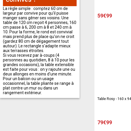
La règle simple : comptez 60 cm de
largeur par convive pour qu'il puisse
59€99
manger sans gêner ses voisins. Une
table de 120 cm reçoit 4 personnes, 160
cm passe à 6, 200 cm à 8 et 240 cm à
10. Pour la forme, le rond est convivial
mais prend plus de place qu'on ne croit
(gardez 80 cm de dégagement tout
autour). Le rectangle s'adapte mieux
aux terrasses étroites.
Si vous recevez par à-coups (4
personnes au quotidien, 8 à 10 pour les
grandes occasions), la table extensible
est faite pour vous : on y rajoute une ou
deux allonges en moins d'une minute.
Pour un balcon ou un usage
occasionnel, la table pliante se range à
plat contre un mur ou dans un
rangement extérieur.
Table Rosy - 160 x 94
79€99