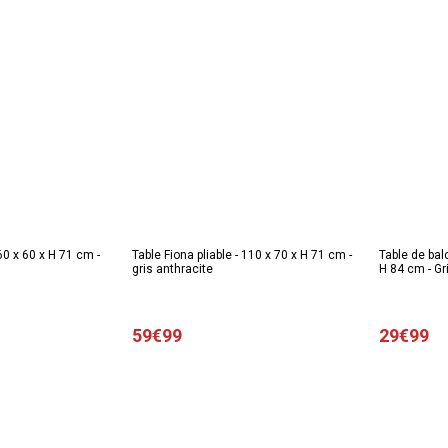
 60 x 60 x H 71 cm -
Table Fiona pliable - 110 x 70 x H 71 cm -
Table de bal
gris anthracite
H 84 cm - Gr
59€99
29€99