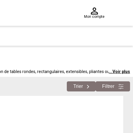
Mon compte
on de tables rondes, rectangulaires, extensibles, pliantes ou basses
...
Voir plus
ible dans nos magasins partout en France.
Trier
Filtrer