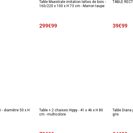
Table Maestrale imitation lattes de bois -
TABLE REC
160/220 x 100 x H 73 cm - Marron taupe
299€99
39€99
i - diamètre 50 x H
Table + 2 chaises Hippy - 41 x 46 x H 80
Table Diana p
cm - multicolore
gris