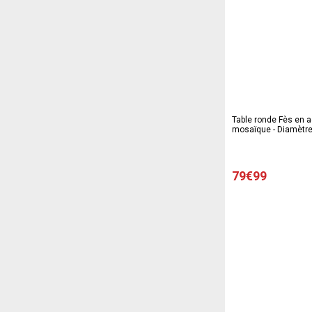
Table ronde Fès en a
mosaïque - Diamètre
Blanc, noir
79€99