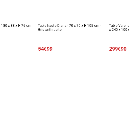
- 180 x 88 x H 76 cm
Table haute Diana - 70 x 70 x H 105 cm -
Table Valenc
Gris anthracite
x 240 x 100 
54€99
299€90