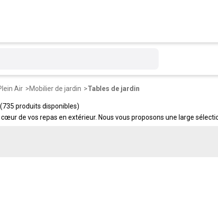
Plein Air
Mobilier de jardin
Tables de jardin
(735 produits disponibles)
 le cœur de vos repas en extérieur. Nous vous proposons une large sélecti
En résine, aluminium, bois ou verre, à des prix qui restent doux. Dispon