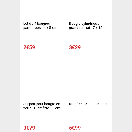
Lot de 4 bougies
Bougie cylindrique
parfumées - 4 x 5 cm -
grand format - 7 x 15 cm
Blanc ivoire
- Blanc ivoire
2€59
3€29
Support pour bougie en
Dragées - 500 g - Blanc
verre - Diamètre 11 cm -
transparent
0€79
5€99