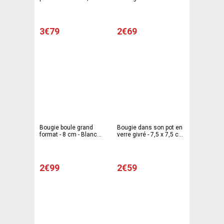
Blanc ivoire
cm - Blanc
3€79
2€69
Bougie boule grand
Bougie dans son pot en
format - 8 cm - Blanc
verre givré - 7,5 x 7,5 cm
ivoire
- Blanc ivoire
2€99
2€59