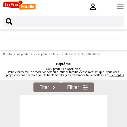
Tous nos produits
Tout pour la fête
Grands évènements
Baptême
Baptême
(422 produits disponibles)
Pour le baptême, la décoration combine intimité familiale et soin esthétique. Nous vous
proposons pas cher tout pour le baptême : dragées, décoration table, ballons, accessoires,
...
Voir plus
contenants thématiques, livres d'or pour bébé.
Trier
Filtrer