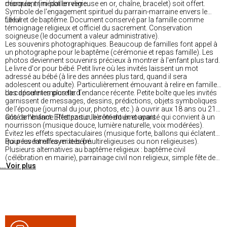
décorée, mini-pot en verre.
marquant (médaille religieuse en or, chaîne, bracelet) soit offert.
Symbole de l'engagement spirituel du parrain-marraine envers le
filleul.
Le livret de baptême. Document conservé par la famille comme
témoignage religieux et officiel du sacrement. Conservation
soigneuse (le document a valeur administrative).
Les souvenirs photographiques. Beaucoup de familles font appel à
un photographe pour le baptême (cérémonie et repas famille). Les
photos deviennent souvenirs précieux à montrer à l'enfant plus tard.
Le livre d'or pour bébé. Petit livre où les invités laissent un mot
adressé au bébé (à lire des années plus tard, quand il sera
adolescent ou adulte). Particulièrement émouvant à relire en famille
des décennies plus tard.
La capsule temporelle. Tendance récente. Petite boîte que les invités
garnissent de messages, dessins, prédictions, objets symboliques
de l'époque (journal du jour, photos, etc.) à ouvrir aux 18 ans ou 21
ans de l'enfant. Effet particulièrement émouvant.
Côté ambiance. Restez sur le côté doux et apaisé qui convient à un
nourrisson (musique douce, lumière naturelle, voix modérées).
Évitez les effets spectaculaires (musique forte, ballons qui éclatent)
qui peuvent effrayer le bébé.
Pour les familles mixtes (multireligieuses ou non religieuses).
Plusieurs alternatives au baptême religieux : baptême civil
(célébration en mairie), parrainage civil non religieux, simple fête de
...Voir plus
présentation à la famille élargie. Conserve l'esprit de célébration
sans le cadre religieux strict.