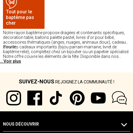
Tout pour le
baptême pas
cher
Notre rayon baptême propose dragées et contenants spécifiques,
décoration table, ballons palette pastel, livres d'or pour bébé,
accessoires thématiques (anges, nuages, animaux doux), cadeaux
d'invité.
Pour les cadeaux importants (bijou parrain-marraine, livret de
baptême relié), complétez chez un bijoutier ou un papetier spécialisé.
Notre offre couvre les éléments de la fête. Disponible dans nos
...Voir plus
magasins.
SUIVEZ-NOUS
REJOIGNEZ LA COMMUNAUTÉ !
NOUS DÉCOUVRIR