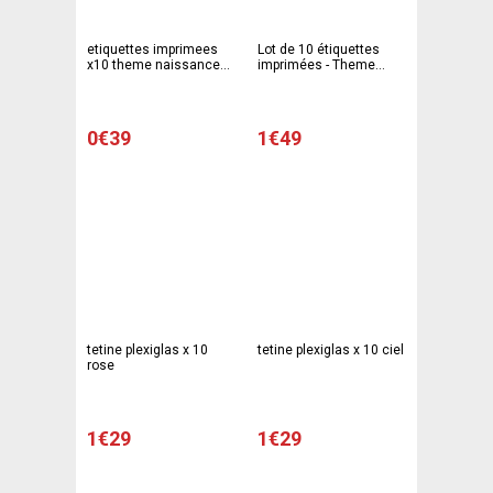
etiquettes imprimees
Lot de 10 étiquettes
x10 theme naissance
imprimées - Theme
2,5 cm x 9 cm
naissance - 9 x 2,5 cm -
Carton - Bleu
0€39
1€49
tetine plexiglas x 10
tetine plexiglas x 10 ciel
rose
1€29
1€29