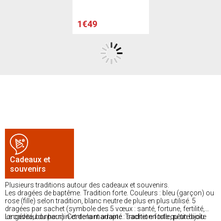
1€49
Cadeaux et
souvenirs
Plusieurs traditions autour des cadeaux et souvenirs.
Les dragées de baptême. Tradition forte. Couleurs : bleu (garçon) ou
rose (fille) selon tradition, blanc neutre de plus en plus utilisé. 5
dragées par sachet (symbole des 5 vœux : santé, fortune, fertilité,
longévité, bonheur). Contenant adapté : sachet en tulle, petite boîte
Le cadeau du parrain et de la marraine. Tradition forte qu'un bijou