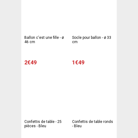
Ballon c'est une fille - ø
Socle pour ballon - ø 33
46 cm
cm
2€49
1€49
Confettis de table - 25
Confettis de table ronds
pièces - Bleu
- Bleu