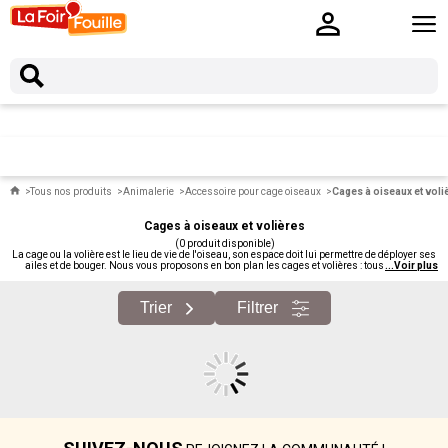
Tous nos produits
Animalerie
Accessoire pour cage oiseaux
Cages à oiseaux et voli
Cages à oiseaux et volières
(0 produit disponible)
La cage ou la volière est le lieu de vie de l'oiseau, son espace doit lui permettre de déployer ses
ailes et de bouger. Nous vous proposons en bon plan les cages et volières : tous formats,
...
Voir plus
adaptés à chaque espèce.
Trier
Filtrer