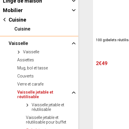
Linge de maison
Mobilier
Cuisine
Cuisine
100 gobelets réutilis
Vaisselle
Vaisselle
Assiettes
2€49
Mug, bol et tasse
Couverts
Verre et carafe
Vaisselle jetable et
réutilisable
Vaisselle jetable et
réutilisable
Vaisselle jetable et
réutilisable pour buffet