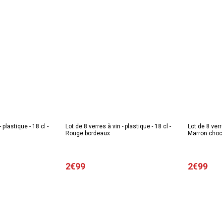
 plastique - 18 cl -
Lot de 8 verres à vin - plastique - 18 cl -
Lot de 8 verr
Rouge bordeaux
Marron choc
2€99
2€99