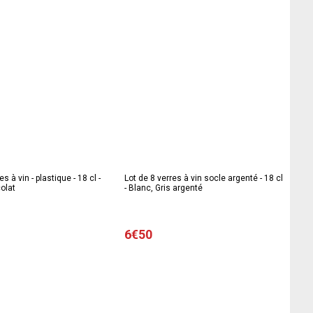
es à vin - plastique - 18 cl -
Lot de 8 verres à vin socle argenté - 18 cl
olat
- Blanc, Gris argenté
6€50