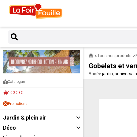
Tous nos produits
Gobelets et ver
Soirée jardin, anniversai
des gobelets à petits pri
Catalogue
1€ 2€ 3€
Promotions
Jardin & plein air
Déco