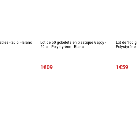
ables - 20 cl - Blanc
Lot de 50 gobelets en plastique Gappy -
Lot de 100 go
20 cl - Polystyrène - Blanc
Polystyrène-
1€09
1€59