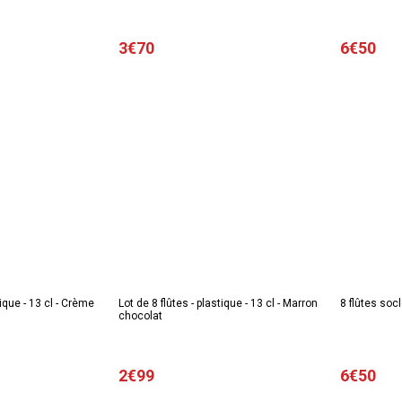
3€70
6€50
tique - 13 cl - Crème
Lot de 8 flûtes - plastique - 13 cl - Marron
8 flûtes socl
chocolat
2€99
6€50