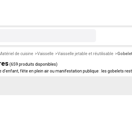
Matériel de cuisine
Vaisselle
Vaisselle jetable et réutilisable
Gobelet
res
(659 produits disponibles)
re d'enfant, fête en plein air ou manifestation publique : les gobelets
x : transparents, colorés, à pied, ou réutilisables type Ecocup. Pour tous