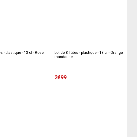
es - plastique - 13 cl - Rose
Lot de 8 flûtes - plastique - 13 cl - Orange
mandarine
2€99