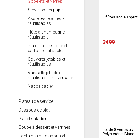
Gobelets et verres
Serviettes en papier
8 flûtes socle argent
Assiettes jetables et
réutilisables
Flûte à champagne
réutilisable
3€99
Plateaux plastique et
carton réutilisables
Couverts jetables et
réutilisables
Vaisselle jetable et
réutilisable anniversaire
Nappe papier
Plateau de service
Dessous de plat
Plat et saladier
Coupe à dessert et verrines
Lot de 8 verres à vin 
Polystyrène- Blanc
Fontaines à boissons et