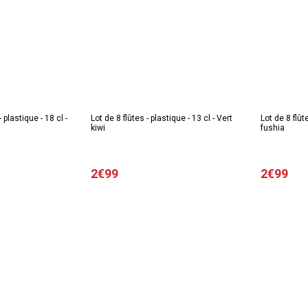
 plastique - 18 cl -
Lot de 8 flûtes - plastique - 13 cl - Vert
Lot de 8 flût
kiwi
fushia
2€99
2€99