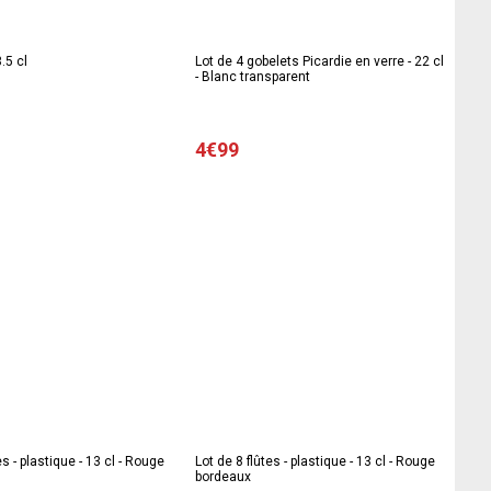
3.5 cl
Lot de 4 gobelets Picardie en verre - 22 cl
- Blanc transparent
4€99
es - plastique - 13 cl - Rouge
Lot de 8 flûtes - plastique - 13 cl - Rouge
bordeaux