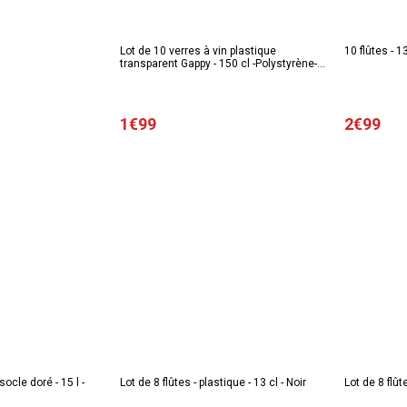
Lot de 10 verres à vin plastique
10 flûtes - 1
transparent Gappy - 150 cl -Polystyrène-
Blanc
1€99
2€99
socle doré - 15 l -
Lot de 8 flûtes - plastique - 13 cl - Noir
Lot de 8 flût