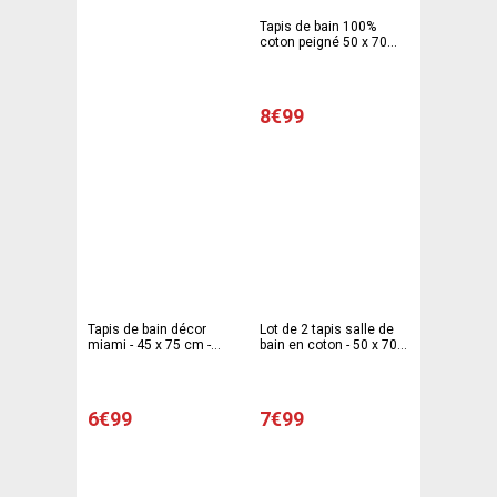
Tapis de bain 100%
coton peigné 50 x 70
cm - blanc
8€99
Tapis de bain décor
Lot de 2 tapis salle de
miami - 45 x 75 cm -
bain en coton - 50 x 70
Bleu
cm, 50 x 40 cm - gris,
bleu
6€99
7€99