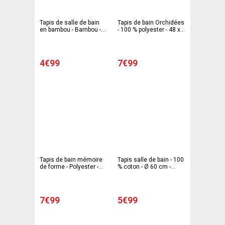
Tapis de salle de bain
Tapis de bain Orchidées
en bambou - Bambou -
- 100 % polyester - 48 x
50 x 80 cm - Taupe Vert
75 cm - Multicolore
Bleu
4€99
7€99
Tapis de bain mémoire
Tapis salle de bain - 100
de forme - Polyester -
% coton - Ø 60 cm -
Polyuréthane - 42 x 62
Différents coloris
cm - Gris
7€99
5€99