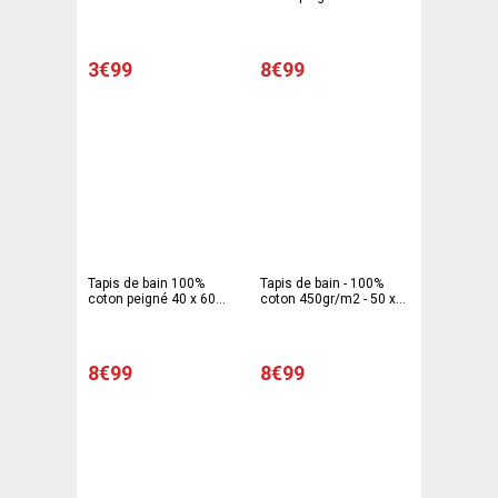
Multicolore
cm - blanc
3€99
8€99
Tapis de bain 100%
Tapis de bain - 100%
coton peigné 40 x 60
coton 450gr/m2 - 50 x
cm - Gris anthracite
70 cm - gris anthracite
8€99
8€99