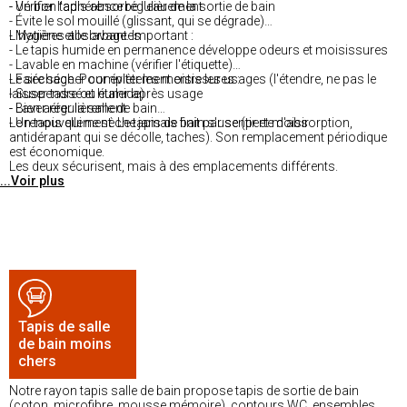
- Vérifier l'adhérence régulièrement
- Un bon tapis absorbe l'eau de la sortie de bain
- Évite le sol mouillé (glissant, qui se dégrade)
- Matières absorbantes
L'hygiène et le lavage. Important :
- Le tapis humide en permanence développe odeurs et moisissures
- Lavable en machine (vérifier l'étiquette)
- Faire sécher complètement entre les usages (l'étendre, ne pas le
Le séchage. Pour éviter les moisissures :
laisser tassé et humide)
- Suspendre ou étaler après usage
- Laver régulièrement
- Bien aérer la salle de bain
- Un tapis qui ne sèche jamais finit par sentir et moisir
Le renouvellement. Le tapis de bain s'use (perte d'absorption,
antidérapant qui se décolle, taches). Son remplacement périodique
est économique.
Les deux sécurisent, mais à des emplacements différents.
...Voir plus
Tapis de salle
de bain moins
chers
Notre rayon tapis salle de bain propose tapis de sortie de bain
(coton, microfibre, mousse mémoire), contours WC, ensembles