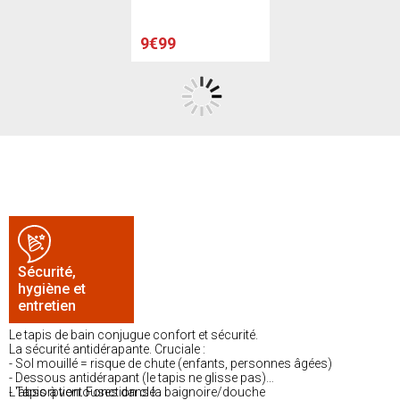
Blanc, bleu et gris
9€99
Sécurité,
hygiène et
entretien
Le tapis de bain conjugue confort et sécurité.
La sécurité antidérapante. Cruciale :
- Sol mouillé = risque de chute (enfants, personnes âgées)
- Dessous antidérapant (le tapis ne glisse pas)
- Tapis à ventouses dans la baignoire/douche
L'absorption. Fonction clé :