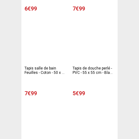
6€99
7€99
Tapis salle de bain
Tapis de douche perlé -
Feuilles - Coton - 50 x 80
PVC - 55 x 55 cm - Blanc
cm - Différents coloris
- Bleu
7€99
5€99