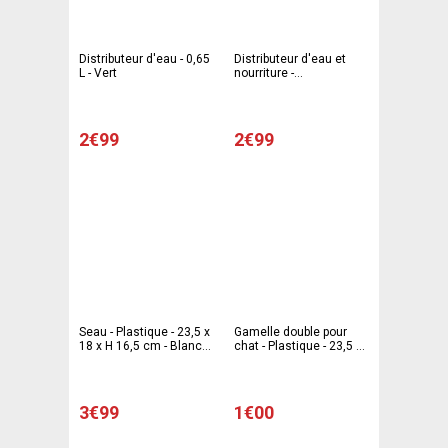
Distributeur d'eau - 0,65
Distributeur d'eau et
L - Vert
nourriture -
Polypropylène - 18,5 x 12
x H 20 cm - Vert
2€99
2€99
Seau - Plastique - 23,5 x
Gamelle double pour
18 x H 16,5 cm - Blanc
chat - Plastique - 23,5 x
et marron
16,5 x H 4,5 cm - 4
coloris
3€99
1€00