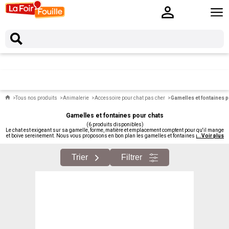
Tous nos produits
Animalerie
Accessoire pour chat pas cher
Gamelles et fontaines 
Gamelles et fontaines pour chats
(6 produits disponibles)
Le chat est exigeant sur sa gamelle, forme, matière et emplacement comptent pour qu'il mange
et boive sereinement. Nous vous proposons en bon plan les gamelles et fontaines pour chats :
...
Voir plus
modèles adaptés à ses besoins spécifiques.
Trier
Filtrer