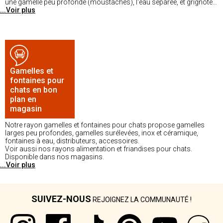
une gamelle peu profonde (moustaches), l'eau séparée, et grignote
...Voir plus
en petites portions. Les besoins sont réellement différents.
Gamelles et
fontaines pour
chats en bon
plan en
magasin
Notre rayon gamelles et fontaines pour chats propose gamelles
larges peu profondes, gamelles surélevées, inox et céramique,
fontaines à eau, distributeurs, accessoires.
Voir aussi nos rayons alimentation et friandises pour chats.
Disponible dans nos magasins.
...Voir plus
SUIVEZ-NOUS
REJOIGNEZ LA COMMUNAUTÉ !