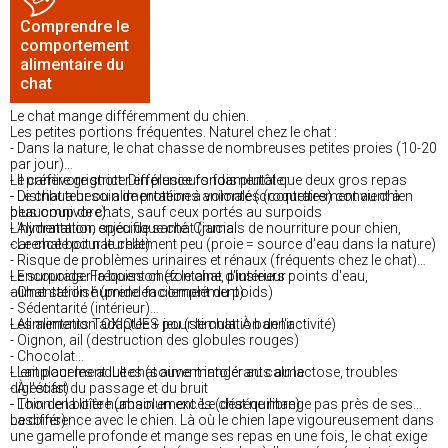
Comprendre le
comportement
alimentaire du
chat
Le chat mange différemment du chien.
Les petites portions fréquentes. Naturel chez le chat :
- Dans la nature, le chat chasse de nombreuses petites proies (10-20
par jour)
- Il préfère grignoter en plusieurs fois plutôt que deux gros repas
Le carnivore strict. Différence fondamentale :
- Distributeur ou alimentation à volonté (croquettes) convient à
- Le chat a besoin de protéines animales (contrairement au chien
beaucoup de chats, sauf ceux portés au surpoids
plus omnivore)
- Alimentation spécifique chat (jamais de nourriture pour chien,
L'hydratation, enjeu de santé. Crucial :
carencée pour le chat)
- Le chat boit naturellement peu (proie = source d'eau dans la nature)
- Risque de problèmes urinaires et rénaux (fréquents chez le chat)
- Encourager la boisson (fontaine, plusieurs points d'eau,
Le surpoids. Fréquent chez le chat d'intérieur :
alimentation humide en complément)
- Chat stérilisé (prend facilement du poids)
- Sédentarité (intérieur)
- Alimentation adaptée + jeu (stimulation de l'activité)
Les aliments TOXIQUES pour le chat. À bannir :
- Oignon, ail (destruction des globules rouges)
- Chocolat
- Lait pour les adultes (souvent intolérants au lactose, troubles
L'emplacement. Le chat aime manger au calme :
digestifs)
- À l'écart du passage et du bruit
- Thon en boîte humain en excès (déséquilibre)
- Loin de la litière (absolument. Le chat ne mange pas près de ses
besoins)
La différence avec le chien. Là où le chien lape vigoureusement dans
une gamelle profonde et mange ses repas en une fois, le chat exige