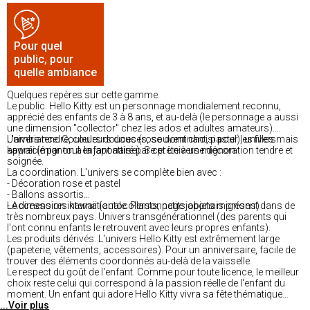
Pour quel
public, pour
quelle ambiance
Quelques repères sur cette gamme.
Le public. Hello Kitty est un personnage mondialement reconnu,
apprécié des enfants de 3 à 8 ans, et au-delà (le personnage a aussi
une dimension "collector" chez les ados et adultes amateurs).
Univers tendre, couleurs douces, souvent choisi pour les filles mais
L'ambiance. Couleurs douces (rose dominant, pastel), univers
apprécié par tout enfant attiré par cet univers mignon.
kawaii (mignon à la japonaise). Se prête à une décoration tendre et
soignée.
La coordination. L'univers se complète bien avec :
- Décoration rose et pastel
- Ballons assortis
- Accessoires kawaii (autocollants, petits objets mignons)
Le dimension internationale. Personnage japonais présent dans de
très nombreux pays. Univers transgénérationnel (des parents qui
l'ont connu enfants le retrouvent avec leurs propres enfants).
Les produits dérivés. L'univers Hello Kitty est extrêmement large
(papeterie, vêtements, accessoires). Pour un anniversaire, facile de
trouver des éléments coordonnés au-delà de la vaisselle.
Le respect du goût de l'enfant. Comme pour toute licence, le meilleur
choix reste celui qui correspond à la passion réelle de l'enfant du
moment. Un enfant qui adore Hello Kitty vivra sa fête thématique
...Voir plus
avec un vrai bonheur.