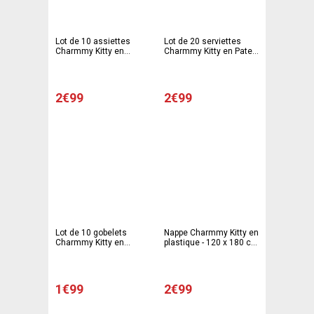
Lot de 10 assiettes
Lot de 20 serviettes
Charmmy Kitty en
Charmmy Kitty en Pate
carton - 23 cm -
de Cellulose - 33 cm -
Multicolore
Multicolore
2€99
2€99
Lot de 10 gobelets
Nappe Charmmy Kitty en
Charmmy Kitty en
plastique - 120 x 180 cm
polypropylène - 7 x 7 x 8
- Multicolore
cm - Multicolore
1€99
2€99