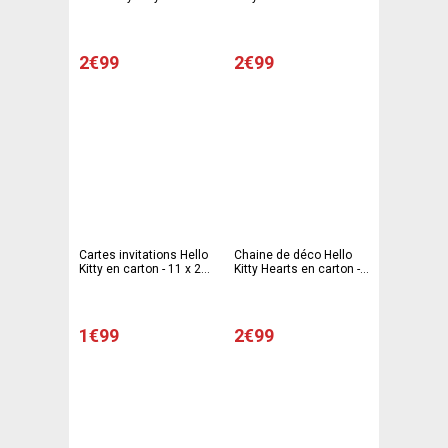
carton - 17,5 x 27 cm -
23 cm - Multicolore
Multicolore
2€99
2€99
Cartes invitations Hello
Chaine de déco Hello
Kitty en carton - 11 x 21
Kitty Hearts en carton -
cm - Multicolore
1,7 m - Multicolore
1€99
2€99