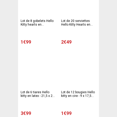
Lot de 8 gobelets Hello
Lot de 20 serviettes
Kitty hearts en
Hello Kitty Hearts en
polypropylène - 7 x 7 x 8
pate de cellulose - 33
cm - Multicolore
cm - Multicolore
1€99
2€49
Lot de 6 tiares Hello
Lot de 12 bougies Hello
kitty en latex - 21,5 x 29
kitty en cire - 9 x 17,5
cm - Multicolore
cm - Multicolore
3€99
1€99