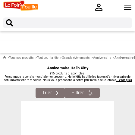
Tous nos produits
Tout pour la fête
Grands évènements
Anniversaire
Anniversaire H
Anniversaire Hello Kitty
(15 produits disponibles)
Personnage japonais mondialement reconnu, Hello Kitty habille les tables d'anniversaire de
son univers tendre et coloré. Nous vous proposons à petits prix la vaisselle jetable Hello Kitty :
...
Voir plus
assiettes, gobelets, serviettes, nappe coordonnée.
Trier
Filtrer