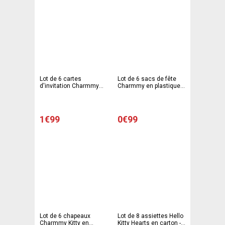
Lot de 6 cartes
Lot de 6 sacs de fête
d'invitation Charmmy
Charmmy en plastique -
Kitty en carton - 11 x 21
18 x 29 cm -Multicolore
cm - Multicolore
1€99
0€99
Lot de 6 chapeaux
Lot de 8 assiettes Hello
Charmmy Kitty en
Kitty Hearts en carton -